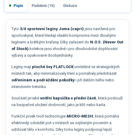
Popis
Podobné (16)
Diskuze
Tyto
3/4 sportovní legíny Joma (capri)
jsou navržené pro
sportovkyně, které hledají ideální kompromis mezi dlouhými
legínami a krátkými kraťasy. Díky zařazení do
N.O.S. (Never Out
of Stock)
kolekce jsou vhodné i pro dlouhodobé doplňování
výbavy a opakované doobjednávky.
Legíny mají
ploché švy FLATLOCK
umístěné ve strategických
místech tak, aby minimalizovaly tření a pomáhaly předcházet
odřeninám a podráždění pokožky
i při delším běhu nebo
intenzivním tréninku.
Součástí je také
vnitřní kapsička v přední části
, která poslouží
na bezpečné uložení drobností, jako je klíč nebo karta.
Funkční prvek tvoří technologie
MICRO-MESH
, která pomáhá
efektivněji odvádět pot v místech se zvýšeným pocením a
udržovat tělo v komfortu. Díky tomu legíny podporují lepší