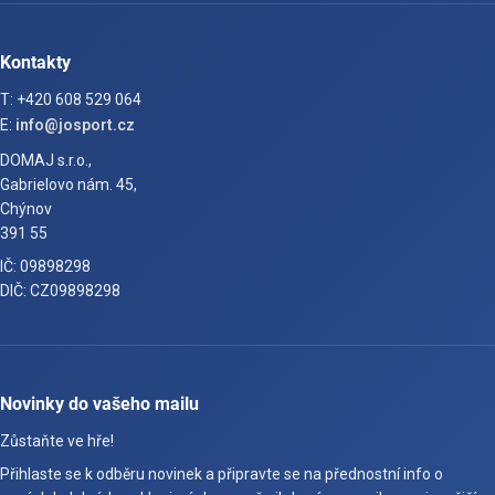
Kontakty
T: +420 608 529 064
E:
info@josport.cz
DOMAJ s.r.o.,
Gabrielovo nám. 45,
Chýnov
391 55
IČ: 09898298
DIČ: CZ09898298
Novinky do vašeho mailu
Zůstaňte ve hře!
Přihlaste se k odběru novinek a připravte se na přednostní info o