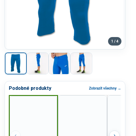
1 / 4
Podobné produkty
Zobrazit všechny →
‹
›