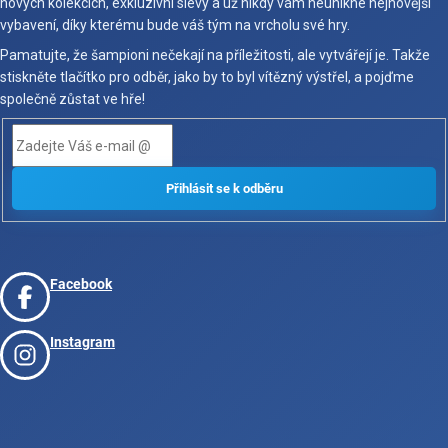
nových kolekcích, exkluzivní slevy a už nikdy vám neunikne nejnovější
vybavení, díky kterému bude váš tým na vrcholu své hry.
Pamatujte, že šampioni nečekají na příležitosti, ale vytvářejí je. Takže
stiskněte tlačítko pro odběr, jako by to byl vítězný výstřel, a pojďme
společně zůstat ve hře!
Facebook
Instagram