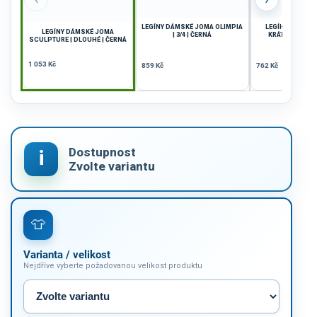
LEGÍNY DÁMSKÉ JOMA OLIMPIA
LEGÍNY JOMA RE
LEGÍNY DÁMSKÉ JOMA
| 3/4 | ČERNÁ
KRÁTKÉ | SVĚT
SCULPTURE | DLOUHÉ | ČERNÁ
1 053 Kč
859 Kč
762 Kč
Varianta / velikost
Nejdříve vyberte požadovanou velikost produktu