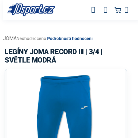
Přejít
na
obsah
JOMA
Průměrné
Neohodnoceno
Podrobnosti hodnocení
hodnocení
produktu
LEGÍNY JOMA RECORD III | 3/4 |
je
SVĚTLE MODRÁ
0,0
z
5
hvězdiček.