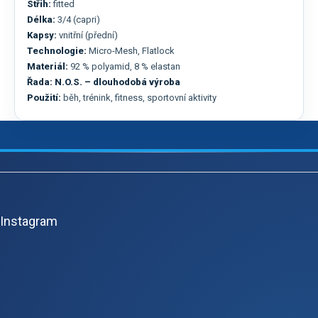
Střih:
fitted
Délka:
3/4 (capri)
Kapsy:
vnitřní (přední)
Technologie:
Micro-Mesh, Flatlock
Materiál:
92 % polyamid, 8 % elastan
Řada:
N.O.S. – dlouhodobá výroba
Použití:
běh, trénink, fitness, sportovní aktivity
Z
á
p
Instagram
a
t
í