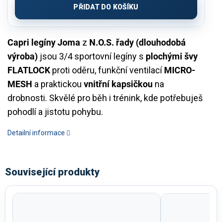
PŘIDAT DO KOŠÍKU
Capri legíny Joma
z
N.O.S. řady (dlouhodobá
výroba)
jsou 3/4 sportovní legíny s
plochými švy
FLATLOCK
proti oděru, funkční ventilací
MICRO-
MESH
a praktickou
vnitřní kapsičkou
na
drobnosti. Skvělé pro běh i trénink, kde potřebuješ
pohodlí a jistotu pohybu.
Detailní informace
Související produkty