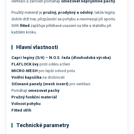
ventilaci a zároveň pomáhají
omezovat nepříjemné pachy
.
Použitý materiál je
pružný, prodyšný a odolný
, takže legíny
dobře drží tvar, přizpůsobí se pohybu a neomezují při sportu.
Střih
fitted
zajišťuje přiléhavé usazení na těle a stabilitu při
každém kroku.
Hlavní vlastnosti
Capri legíny (3/4) – N.O.S. řada (dlouhodobá výroba)
FLATLOCK švy
proti oděru a tření
MICRO-MESH
pro lepší odvod potu
Vnitřní kapsička
na drobnosti
Síťované panely (mesh insert)
pro ventilaci
Pomáhají
omezovat pachy
Pružný funkční materiál
Volnost pohybu
Fitted střih
Technické parametry