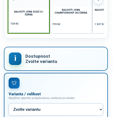
KALHOTY JOMA
KALHOTY DÁMSKÉ 
KALHOTY JOMA SUEZ II |
CHAMPIONSHIP 20 | ČERNÁ
JOGGER | 
ČERNÁ
738 Kč
799 Kč
1 307 Kč
Varianta / velikost
Nejdříve vyberte požadovanou velikost produktu