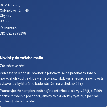
DOMAJ s.r.o.,
Gabrielovo nám. 45,
Chýnov
391 55
IČ: 09898298
DIČ: CZ09898298
Novinky do vašeho mailu
Zůstaňte ve hře!
Přihlaste se k odběru novinek a připravte se na přednostní info o
nových kolekcích, exkluzivní slevy a už nikdy vám neunikne nejnovější
vybavení, díky kterému bude váš tým na vrcholu své hry.
Pamatujte, že šampioni nečekají na příležitosti, ale vytvářejí je. Takže
stiskněte tlačítko pro odběr, jako by to byl vítězný výstřel, a pojďme
společně zůstat ve hře!