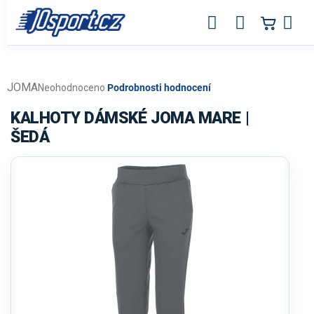
Přejít
na
obsah
JOMA
Průměrné
Neohodnoceno
Podrobnosti hodnocení
hodnocení
produktu
KALHOTY DÁMSKÉ JOMA MARE |
je
ŠEDÁ
0,0
z
5
hvězdiček.