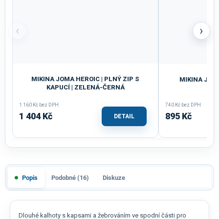
‹
›
MIKINA JOMA HEROIC | PLNÝ ZIP S
MIKINA JOMA
KAPUCÍ | ZELENÁ-ČERNÁ
ZE
1 160 Kč bez DPH
740 Kč bez DPH
1 404 Kč
895 Kč
DETAIL
Popis
Podobné (16)
Diskuze
Dlouhé kalhoty s kapsami a žebrováním ve spodní části pro