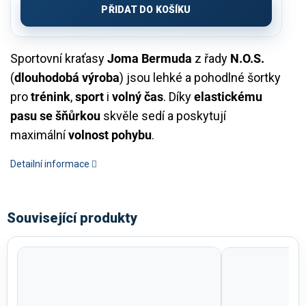
PŘIDAT DO KOŠÍKU
Sportovní kraťasy
Joma Bermuda
z řady
N.O.S.
(
dlouhodobá výroba
) jsou lehké a pohodlné šortky
pro
trénink
,
sport
i
volný čas
. Díky
elastickému
pasu se šňůrkou
skvěle sedí a poskytují
maximální
volnost pohybu
.
Detailní informace
Související produkty