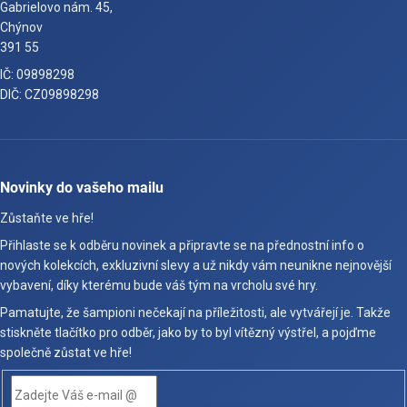
Gabrielovo nám. 45,
Chýnov
391 55
IČ: 09898298
DIČ: CZ09898298
Novinky do vašeho mailu
Zůstaňte ve hře!
Přihlaste se k odběru novinek a připravte se na přednostní info o
nových kolekcích, exkluzivní slevy a už nikdy vám neunikne nejnovější
vybavení, díky kterému bude váš tým na vrcholu své hry.
Pamatujte, že šampioni nečekají na příležitosti, ale vytvářejí je. Takže
stiskněte tlačítko pro odběr, jako by to byl vítězný výstřel, a pojďme
společně zůstat ve hře!