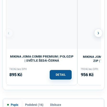
‹
›
MIKINA JOMA COMBI PREMIUM | POLOZIP
MIKINA JOMA C
| SVĚTLE ŠEDÁ-ČERNÁ
ZIP | T
740 Kč bez DPH
790 Kč bez DPH
895 Kč
956 Kč
DETAIL
Popis
Podobné (16)
Diskuze