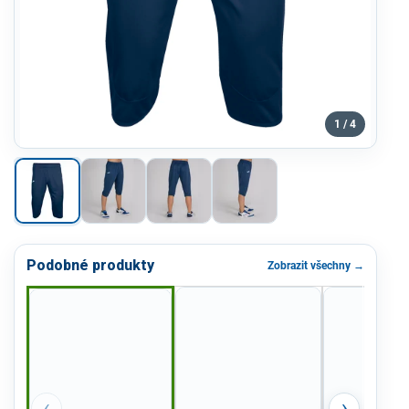
1 / 4
Podobné produkty
Zobrazit všechny →
‹
›