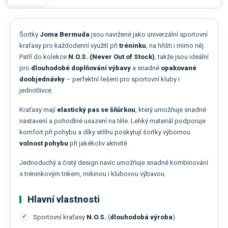
Šortky
Joma Bermuda
jsou navržené jako univerzální sportovní
kraťasy pro každodenní využití při
tréninku
, na hřišti i mimo něj.
Patří do kolekce
N.O.S. (Never Out of Stock)
, takže jsou ideální
pro
dlouhodobé doplňování výbavy
a snadné
opakované
doobjednávky
– perfektní řešení pro sportovní kluby i
jednotlivce.
Kraťasy mají
elastický pas se šňůrkou
, který umožňuje snadné
nastavení a pohodlné usazení na těle. Lehký materiál podporuje
komfort při pohybu a díky střihu poskytují šortky výbornou
volnost pohybu
při jakékoliv aktivitě.
Jednoduchý a čistý design navíc umožňuje snadné kombinování
s tréninkovým trikem, mikinou i klubovou výbavou.
Hlavní vlastnosti
Sportovní kraťasy
N.O.S.
(
dlouhodobá výroba
)