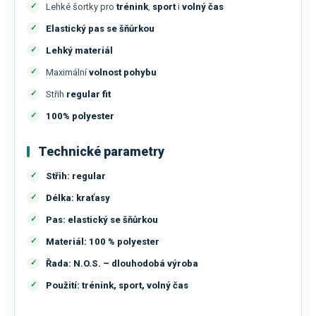
Lehké šortky pro
trénink
,
sport
i
volný čas
Elastický pas se šňůrkou
Lehký materiál
Maximální
volnost pohybu
Střih
regular fit
100% polyester
Technické parametry
Střih:
regular
Délka:
kraťasy
Pas:
elastický se šňůrkou
Materiál:
100 % polyester
Řada:
N.O.S. – dlouhodobá výroba
Použití:
trénink, sport, volný čas