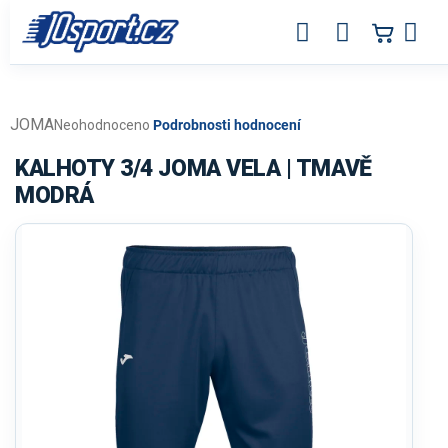
Přejít
na
obsah
JOMA
Průměrné
Neohodnoceno
Podrobnosti hodnocení
hodnocení
produktu
KALHOTY 3/4 JOMA VELA | TMAVĚ
je
MODRÁ
0,0
z
5
hvězdiček.