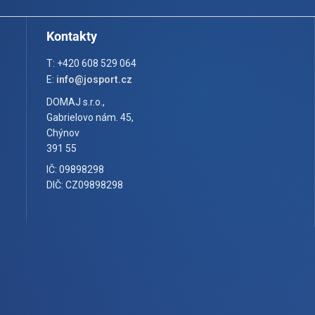
Kontakty
T: +420 608 529 064
E:
info@josport.cz
DOMAJ s.r.o.,
Gabrielovo nám. 45,
Chýnov
391 55
IČ: 09898298
DIČ: CZ09898298