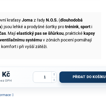
ovní kraťasy
Joma
z řady
N.O.S.
(
dlouhodobá
a
) jsou lehké a prodyšné šortky pro
trénink
,
sport
i
 čas
. Mají
elastický pas se šňůrkou
, praktické
kapsy
ventilačnímu systému
v zónách pocení pomáhají
 komfort i při vyšší zátěži.
 Kč
PŘIDAT DO KOŠÍKU
bez DPH
nformace
MUDY DÁMSKé JOMA
BERMUDY JOMA COMBAT |
BERMUDY JOMA JUNGLE |
BERMUDY 
ROIC | ČERNÁ-TMAVĚ
ČERNÁ
ČERNÁ
GYM |
ŠEDÁ