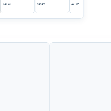
641 Kč
545 Kč
641 Kč
932 