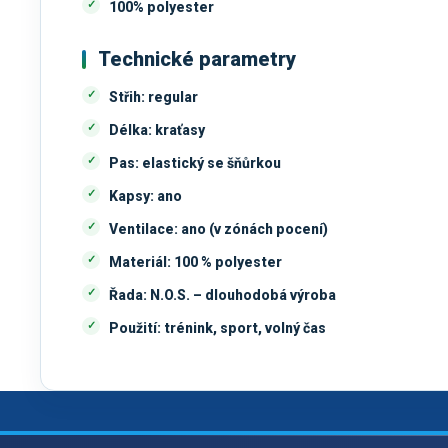
100% polyester
Technické parametry
Střih:
regular
Délka:
kraťasy
Pas:
elastický se šňůrkou
Kapsy:
ano
Ventilace:
ano (v zónách pocení)
Materiál:
100 % polyester
Řada:
N.O.S. – dlouhodobá výroba
Použití:
trénink, sport, volný čas