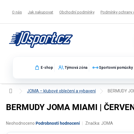
Přejít
na
O nás
Jak nakupovat
Obchodní podmínky
Podmínky ochrany 
obsah
E-shop
Týmová zóna
Sportovní pomůcky
Domů
JOMA – klubové oblečení a vybavení
BERMUDY JOM
BERMUDY JOMA MIAMI | ČERVE
Průměrné
Neohodnoceno
Podrobnosti hodnocení
Značka:
JOMA
hodnocení