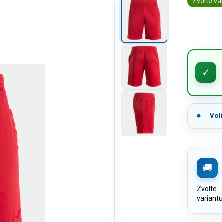
Zvolte va
Vol
Zvolte
variant