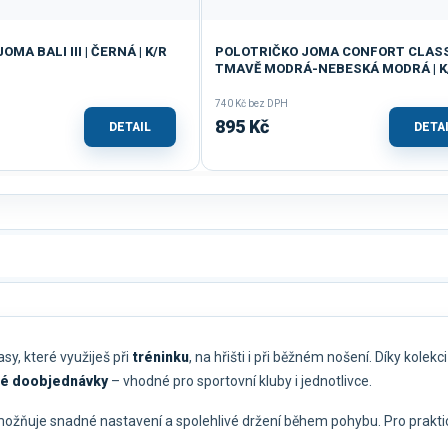
MA BALI III | ČERNÁ | K/R
POLOTRIČKO JOMA CONFORT CLASSI
TMAVĚ MODRÁ-NEBESKÁ MODRÁ | K
740 Kč bez DPH
895 Kč
DETAIL
DETA
sy, které využiješ při
tréninku
, na hřišti i při běžném nošení. Díky kolekc
é doobjednávky
– vhodné pro sportovní kluby i jednotlivce.
umožňuje snadné nastavení a spolehlivé držení během pohybu. Pro prakti