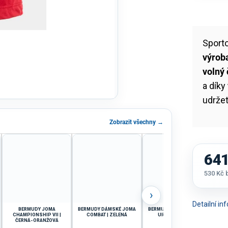
Sport
výrob
volný
a díky
udržet
Zobrazit všechny →
641
530 Kč
Měrná
cena:
›
Detailní i
BERMUDY JOMA
BERMUDY DÁMSKÉ JOMA
BERMUDY DÁMSKÉ JOMA
BER
CHAMPIONSHIP VII |
COMBAT | ZELENÁ
URBAN | FIALOVÁ
HE
ČERNÁ-ORANŽOVÁ