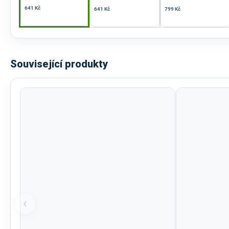
641 Kč
641 Kč
799 Kč
Související produkty
‹