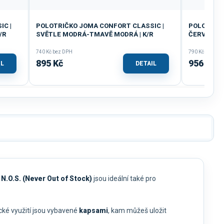
C |
POLOTRIČKO JOMA CONFORT CLASSIC |
POLOTRIČK
/R
SVĚTLE MODRÁ-TMAVĚ MODRÁ | K/R
ČERVENÁ-
740 Kč bez DPH
790 Kč bez DP
895 Kč
956 Kč
IL
DETAIL
i
N.O.S. (Never Out of Stock)
jsou ideální také pro
cké využití jsou vybavené
kapsami
, kam můžeš uložit