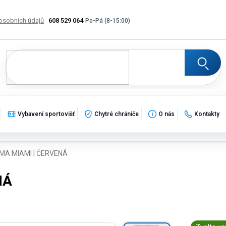
osobních údajů
608 529 064
Výměna, vrácení a reklamace zboží
Katalogy
Potisk
Vybavení sportovišť
Chytré chrániče
O nás
Kontakty
A MIAMI | ČERVENÁ
NÁ