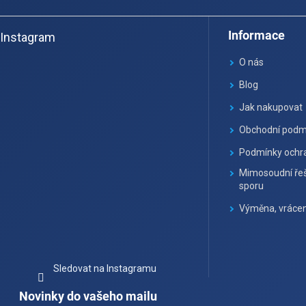
Z
á
Informace
Instagram
p
a
O nás
t
Blog
í
Jak nakupovat
Obchodní podm
Podmínky ochra
Mimosoudní řeš
sporu
Výměna, vrácen
Sledovat na Instagramu
Novinky do vašeho mailu