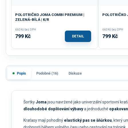
POLOTRIČKO JOMA COMBI PREMIUM |
POLOTRIČKO JO
ZELENÁ-BÍLÁ | K/R
660 Kč bez DPH
660 Kč bez DPH
799 Kč
799 Kč
DETAIL
Popis
Podobné (16)
Diskuze
Šortky
Joma
jsou navržené jako univerzální sportovní kraťa
dlouhodobé doplňování výbavy
a jednoduché
opakovan
Kraťasy mají pohodlný
elastický pas se šňůrkou
, který 
drobnosti během volného času nebo cestování na trénink.