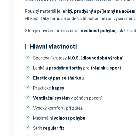
Použitý materiál je
lehký, prodyšný a příjemný na nošení
vlhkosti. Díky tomu se budeš cítit pohodlně i při vyšší intenzi
Střih je navržen pro maximální
volnost pohybu
, takže kr
Hlavní vlastnosti
Sportovní kraťasy
N.O.S.
(
dlouhodobá výroba
)
Lehké a
prodyšné šortky
pro
trénink
a
sport
Elastický pas se šňůrkou
Praktické
kapsy
Ventilační systém
v zónách pocení
Vysoký komfort i při zátěži
Maximální
volnost pohybu
Střih
regular fit