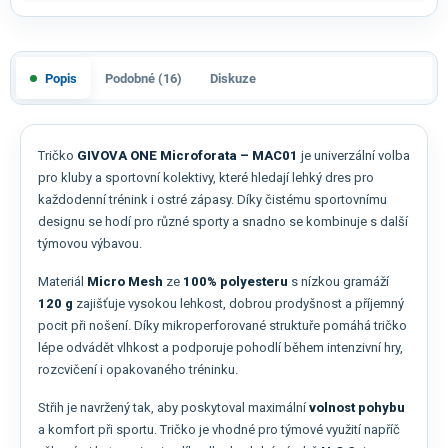
Popis
Podobné (16)
Diskuze
Tričko
GIVOVA ONE Microforata – MAC01
je univerzální volba
pro kluby a sportovní kolektivy, které hledají lehký dres pro
každodenní trénink i ostré zápasy. Díky čistému sportovnímu
designu se hodí pro různé sporty a snadno se kombinuje s další
týmovou výbavou.
Materiál
Micro Mesh
ze
100% polyesteru
s nízkou gramáží
120 g
zajišťuje vysokou lehkost, dobrou prodyšnost a příjemný
pocit při nošení. Díky mikroperforované struktuře pomáhá tričko
lépe odvádět vlhkost a podporuje pohodlí během intenzivní hry,
rozcvičení i opakovaného tréninku.
Střih je navržený tak, aby poskytoval maximální
volnost pohybu
a komfort při sportu. Tričko je vhodné pro týmové využití napříč