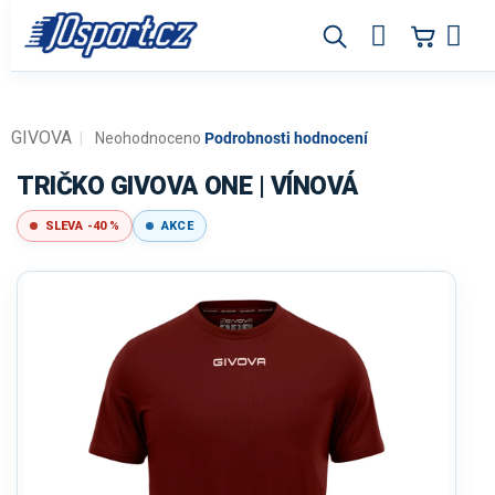
Přejít
na
obsah
GIVOVA
Průměrné
Neohodnoceno
Podrobnosti hodnocení
hodnocení
produktu
TRIČKO GIVOVA ONE | VÍNOVÁ
je
0,0
SLEVA -40 %
AKCE
z
5
hvězdiček.