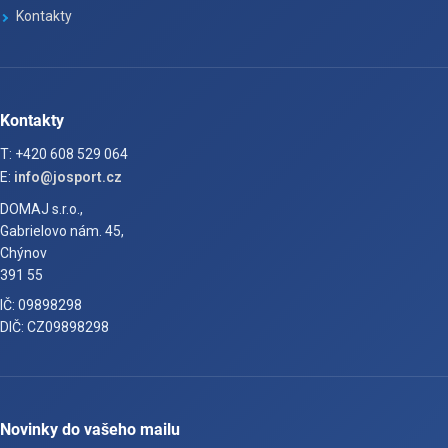
Kontakty
Kontakty
T: +420 608 529 064
E:
info@josport.cz
DOMAJ s.r.o.,
Gabrielovo nám. 45,
Chýnov
391 55
IČ: 09898298
DIČ: CZ09898298
Novinky do vašeho mailu