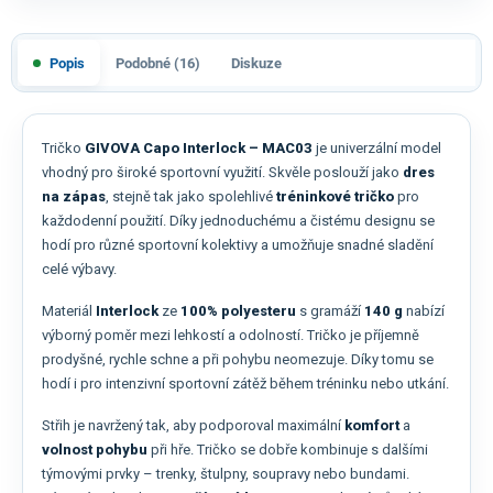
Popis
Podobné (16)
Diskuze
Tričko
GIVOVA Capo Interlock – MAC03
je univerzální model
vhodný pro široké sportovní využití. Skvěle poslouží jako
dres
na zápas
, stejně tak jako spolehlivé
tréninkové tričko
pro
každodenní použití. Díky jednoduchému a čistému designu se
hodí pro různé sportovní kolektivy a umožňuje snadné sladění
celé výbavy.
Materiál
Interlock
ze
100% polyesteru
s gramáží
140 g
nabízí
výborný poměr mezi lehkostí a odolností. Tričko je příjemně
prodyšné, rychle schne a při pohybu neomezuje. Díky tomu se
hodí i pro intenzivní sportovní zátěž během tréninku nebo utkání.
Střih je navržený tak, aby podporoval maximální
komfort
a
volnost pohybu
při hře. Tričko se dobře kombinuje s dalšími
týmovými prvky – trenky, štulpny, soupravy nebo bundami.