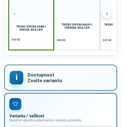
‹
›
TRIČKO GIVOVA RADIO |
TRIČKO GIVOVA C
TRIČKO GIVOVA DAMA |
ČERVENÁ-BÍLÁ | K/R
SVĚTLE M
VÍNOVÁ-BÍLÁ | K/R
346 Kč
308 Kč
247 Kč
Varianta / velikost
Nejdříve vyberte požadovanou variantu produktu