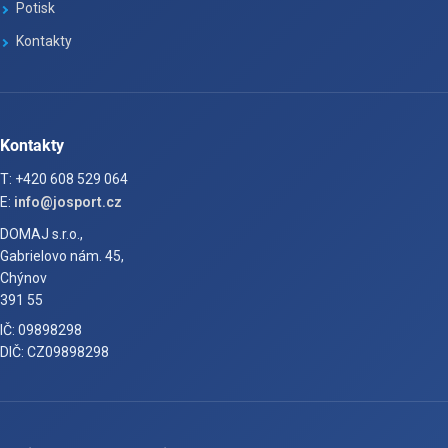
Potisk
Kontakty
Kontakty
T: +420 608 529 064
E:
info@josport.cz
DOMAJ s.r.o.,
Gabrielovo nám. 45,
Chýnov
391 55
IČ: 09898298
DIČ: CZ09898298