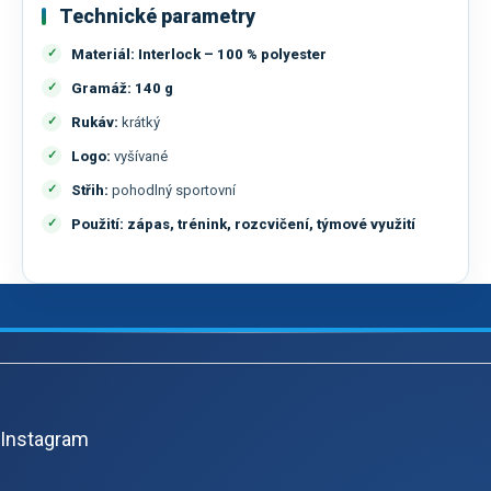
Technické parametry
Materiál:
Interlock – 100 % polyester
Gramáž:
140 g
Rukáv:
krátký
Logo:
vyšívané
Střih:
pohodlný sportovní
Použití:
zápas, trénink, rozcvičení, týmové využití
Z
á
p
Instagram
a
t