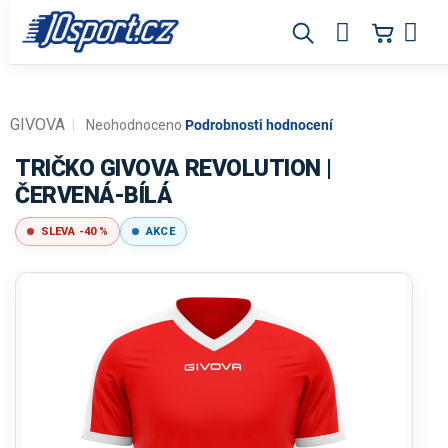
Přejít
na
obsah
GIVOVA
Průměrné
Neohodnoceno
Podrobnosti hodnocení
hodnocení
produktu
TRIČKO GIVOVA REVOLUTION |
je
ČERVENÁ-BÍLÁ
0,0
z
SLEVA -40 %
AKCE
5
hvězdiček.