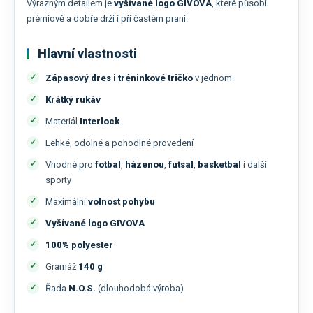
Výrazným detailem je
vyšívané logo GIVOVA
, které působí
prémiově a dobře drží i při častém praní.
Hlavní vlastnosti
Zápasový dres i tréninkové tričko
v jednom
Krátký rukáv
Materiál
Interlock
Lehké, odolné a pohodlné provedení
Vhodné pro
fotbal
,
házenou
,
futsal
,
basketbal
i další
sporty
Maximální
volnost pohybu
Vyšívané logo GIVOVA
100% polyester
Gramáž
140 g
Řada
N.O.S.
(dlouhodobá výroba)