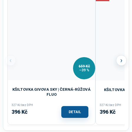
‹
›
659 Kč
–39 %
KŠILTOVKA GIVOVA SKY | ČERNÁ-RŮŽOVÁ
KŠILTOVKA GI
FLUO
327 Kč bez DPH
327 Kč bez DPH
396 Kč
396 Kč
DETAIL