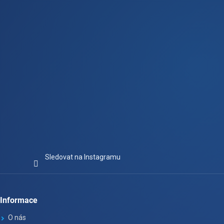
í
Sledovat na Instagramu
Informace
O nás