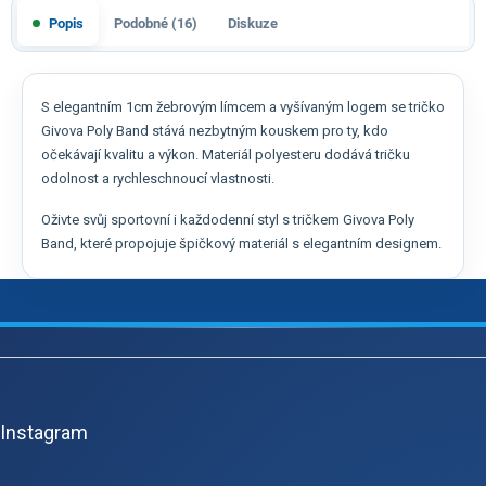
Popis
Podobné (16)
Diskuze
S elegantním 1cm žebrovým límcem a vyšívaným logem se tričko
Givova Poly Band stává nezbytným kouskem pro ty, kdo
očekávají kvalitu a výkon. Materiál polyesteru dodává tričku
odolnost a rychleschnoucí vlastnosti.
Oživte svůj sportovní i každodenní styl s tričkem Givova Poly
Band, které propojuje špičkový materiál s elegantním designem.
Z
á
p
Instagram
a
t