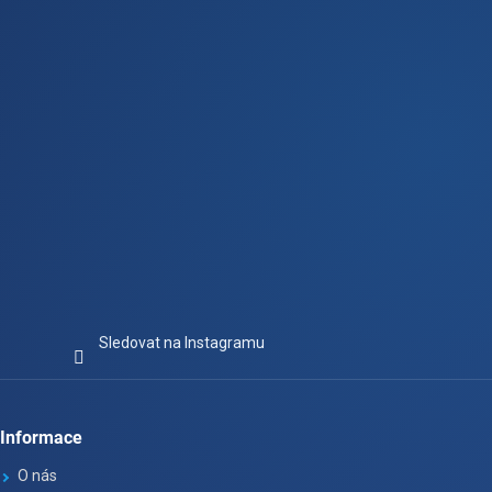
í
Sledovat na Instagramu
Informace
O nás