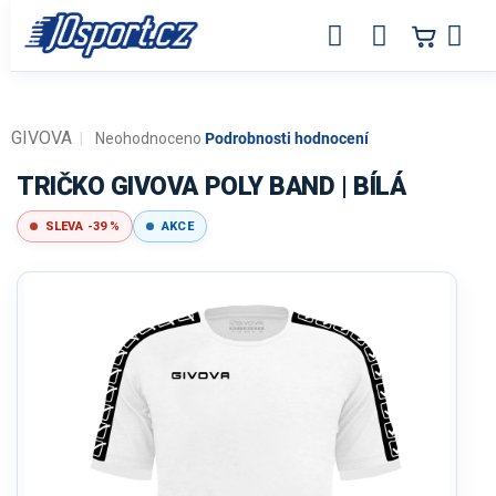
Přejít
na
obsah
GIVOVA
Průměrné
Neohodnoceno
Podrobnosti hodnocení
hodnocení
produktu
TRIČKO GIVOVA POLY BAND | BÍLÁ
je
0,0
SLEVA -39 %
AKCE
z
5
hvězdiček.