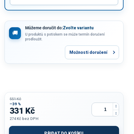
Můžeme doručit do:
Zvolte variantu
U produktů s potiskem se může termín doručení
prodloužit.
Možnosti doručení
551 Kč
–39 %
331 Kč
274 Kč
bez DPH
Měrná
cena:
PŘIDAT DO KOŠÍKU