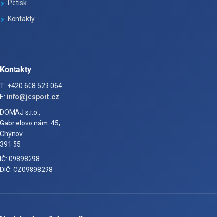
Potisk
Kontakty
Kontakty
T: +420 608 529 064
E:
info@josport.cz
DOMAJ s.r.o.,
Gabrielovo nám. 45,
Chýnov
391 55
IČ: 09898298
DIČ: CZ09898298