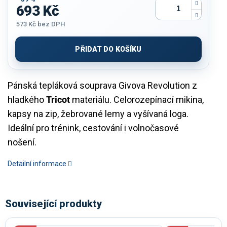
693 Kč
573 Kč
bez DPH
Měrná
cena:
PŘIDAT DO KOŠÍKU
Pánská tepláková souprava Givova Revolution z
hladkého
Tricot
materiálu. Celorozepínací mikina,
kapsy na zip, žebrované lemy a vyšívaná loga.
Ideální pro trénink, cestování i volnočasové
nošení.
Detailní informace
Související produkty