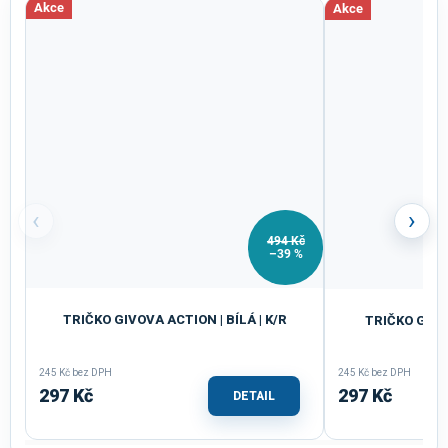
Akce
Akce
‹
›
494 Kč
–39 %
TRIČKO GIVOVA ACTION | BÍLÁ | K/R
TRIČKO GIVO
245 Kč bez DPH
245 Kč bez DPH
297 Kč
297 Kč
DETAIL