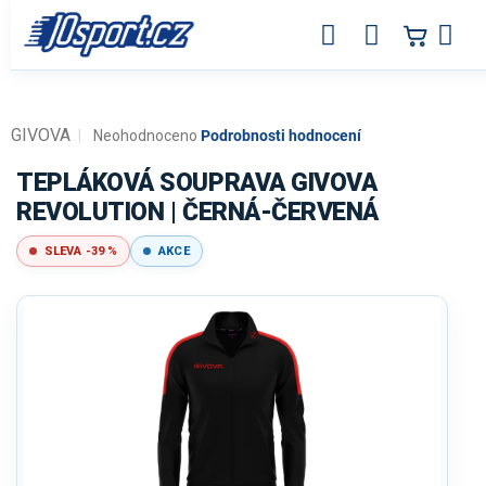
Přejít
na
obsah
GIVOVA
Průměrné
Neohodnoceno
Podrobnosti hodnocení
hodnocení
produktu
TEPLÁKOVÁ SOUPRAVA GIVOVA
je
REVOLUTION | ČERNÁ-ČERVENÁ
0,0
z
SLEVA -39 %
AKCE
5
hvězdiček.