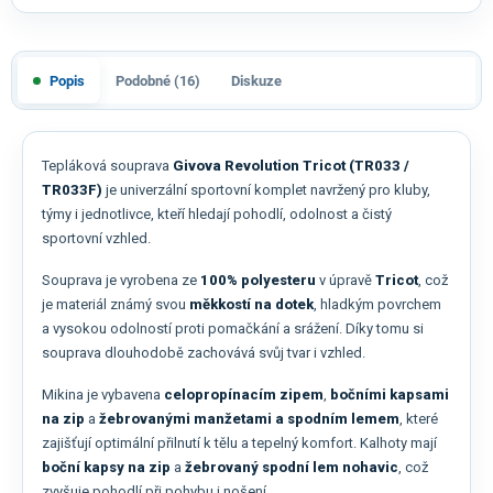
Popis
Podobné (16)
Diskuze
Tepláková souprava
Givova Revolution Tricot (TR033 /
TR033F)
je univerzální sportovní komplet navržený pro kluby,
týmy i jednotlivce, kteří hledají pohodlí, odolnost a čistý
sportovní vzhled.
Souprava je vyrobena ze
100% polyesteru
v úpravě
Tricot
, což
je materiál známý svou
měkkostí na dotek
, hladkým povrchem
a vysokou odolností proti pomačkání a srážení. Díky tomu si
souprava dlouhodobě zachovává svůj tvar i vzhled.
Mikina je vybavena
celopropínacím zipem
,
bočními kapsami
na zip
a
žebrovanými manžetami a spodním lemem
, které
zajišťují optimální přilnutí k tělu a tepelný komfort. Kalhoty mají
boční kapsy na zip
a
žebrovaný spodní lem nohavic
, což
zvyšuje pohodlí při pohybu i nošení.