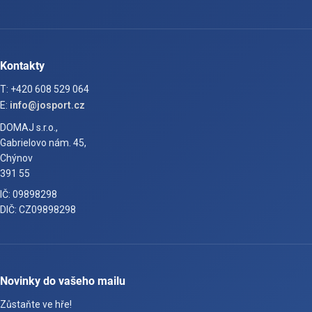
Kontakty
T: +420 608 529 064
E:
info@josport.cz
DOMAJ s.r.o.,
Gabrielovo nám. 45,
Chýnov
391 55
IČ: 09898298
DIČ: CZ09898298
Novinky do vašeho mailu
Zůstaňte ve hře!