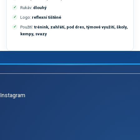
Rukáv:
dlouhý
Logo:
reflexní tištěné
Použití:
trénink, zahřátí, pod dres, týmové využití, školy,
kempy, svazy
Z
á
p
Instagram
a
t
í