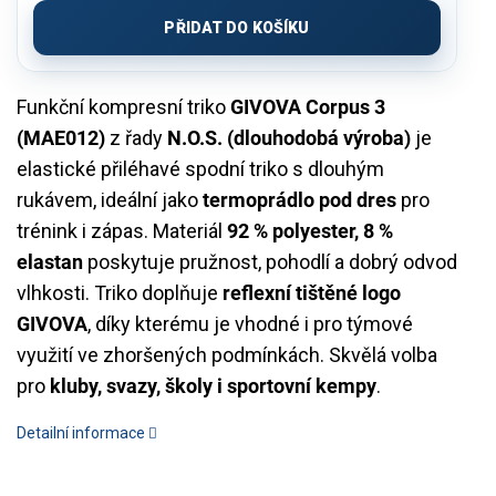
cena:
PŘIDAT DO KOŠÍKU
Funkční kompresní triko
GIVOVA Corpus 3
(MAE012)
z řady
N.O.S. (dlouhodobá výroba)
je
elastické přiléhavé spodní triko s dlouhým
rukávem, ideální jako
termoprádlo pod dres
pro
trénink i zápas. Materiál
92 % polyester, 8 %
elastan
poskytuje pružnost, pohodlí a dobrý odvod
vlhkosti. Triko doplňuje
reflexní tištěné logo
GIVOVA
, díky kterému je vhodné i pro týmové
využití ve zhoršených podmínkách. Skvělá volba
pro
kluby, svazy, školy i sportovní kempy
.
Detailní informace