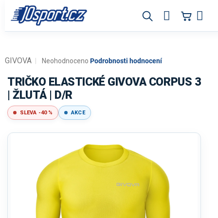
Přejít
na
obsah
GIVOVA
Průměrné
Neohodnoceno
Podrobnosti hodnocení
hodnocení
produktu
TRIČKO ELASTICKÉ GIVOVA CORPUS 3
je
| ŽLUTÁ | D/R
0,0
z
SLEVA -40 %
AKCE
5
hvězdiček.