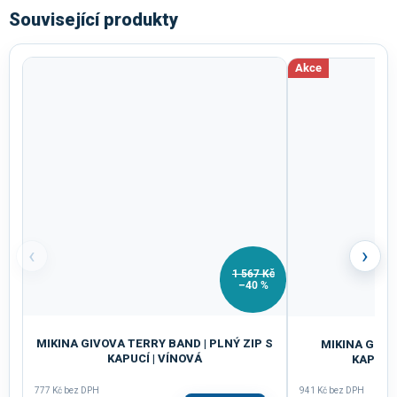
Související produkty
Akce
‹
›
1 567 Kč
–40 %
MIKINA GIVOVA TERRY BAND | PLNÝ ZIP S
MIKINA GIVOV
KAPUCÍ | VÍNOVÁ
KAPUCÍ
777 Kč bez DPH
941 Kč bez DPH