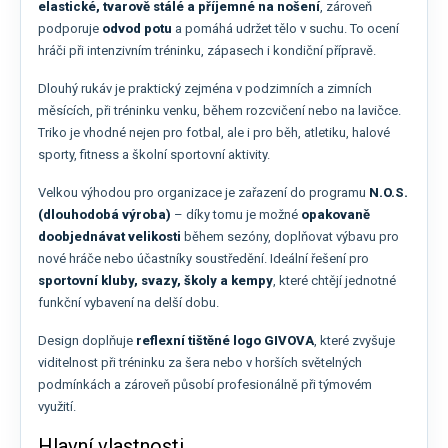
elastické, tvarově stálé a příjemné na nošení
, zároveň
podporuje
odvod potu
a pomáhá udržet tělo v suchu. To ocení
hráči při intenzivním tréninku, zápasech i kondiční přípravě.
Dlouhý rukáv je praktický zejména v podzimních a zimních
měsících, při tréninku venku, během rozcvičení nebo na lavičce.
Triko je vhodné nejen pro fotbal, ale i pro běh, atletiku, halové
sporty, fitness a školní sportovní aktivity.
Velkou výhodou pro organizace je zařazení do programu
N.O.S.
(dlouhodobá výroba)
– díky tomu je možné
opakovaně
doobjednávat velikosti
během sezóny, doplňovat výbavu pro
nové hráče nebo účastníky soustředění. Ideální řešení pro
sportovní kluby, svazy, školy a kempy
, které chtějí jednotné
funkční vybavení na delší dobu.
Design doplňuje
reflexní tištěné logo GIVOVA
, které zvyšuje
viditelnost při tréninku za šera nebo v horších světelných
podmínkách a zároveň působí profesionálně při týmovém
využití.
Hlavní vlastnosti