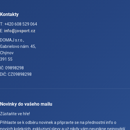
Kontakty
T: +420 608 529 064
E:
info@josport.cz
DOMAJ s.r.o.,
Gabrielovo nám. 45,
Chýnov
391 55
IČ: 09898298
DIČ: CZ09898298
Novinky do vašeho mailu
Zůstaňte ve hře!
Přihlaste se k odběru novinek a připravte se na přednostní info o
nových kolekcích, exkluzivní slevy a už nikdy vám neunikne nejnovější