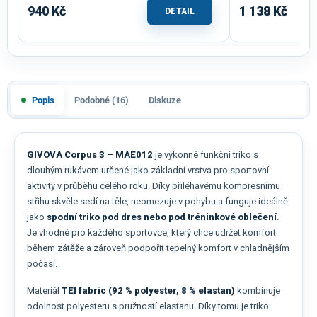
940 Kč
1 138 Kč
DETAIL
Popis
Podobné (16)
Diskuze
GIVOVA Corpus 3 – MAE012
je výkonné funkční triko s
dlouhým rukávem určené jako základní vrstva pro sportovní
aktivity v průběhu celého roku. Díky přiléhavému kompresnímu
střihu skvěle sedí na těle, neomezuje v pohybu a funguje ideálně
jako
spodní triko pod dres nebo pod tréninkové oblečení
.
Je vhodné pro každého sportovce, který chce udržet komfort
během zátěže a zároveň podpořit tepelný komfort v chladnějším
počasí.
Materiál
TEI fabric (92 % polyester, 8 % elastan)
kombinuje
odolnost polyesteru s pružností elastanu. Díky tomu je triko