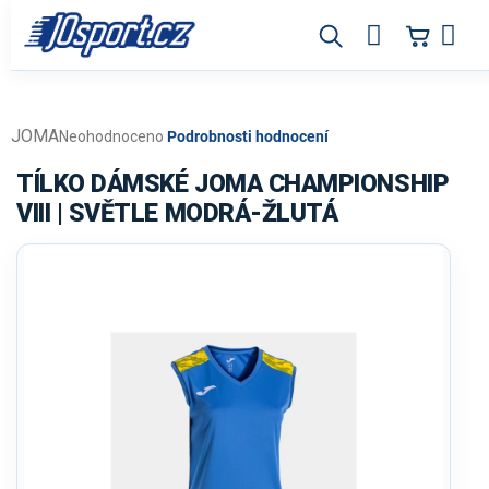
Přejít
na
obsah
JOMA
Průměrné
Neohodnoceno
Podrobnosti hodnocení
hodnocení
produktu
TÍLKO DÁMSKÉ JOMA CHAMPIONSHIP
je
VIII | SVĚTLE MODRÁ-ŽLUTÁ
0,0
z
5
hvězdiček.