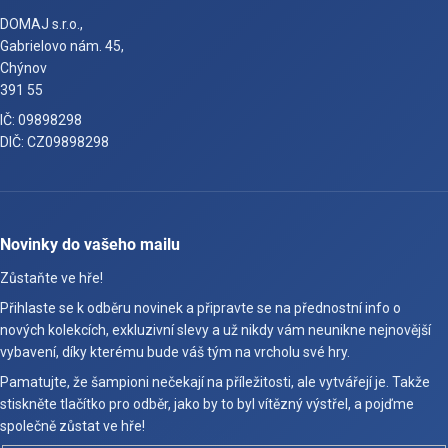
DOMAJ s.r.o.,
Gabrielovo nám. 45,
Chýnov
391 55
IČ: 09898298
DIČ: CZ09898298
Novinky do vašeho mailu
Zůstaňte ve hře!
Přihlaste se k odběru novinek a připravte se na přednostní info o
nových kolekcích, exkluzivní slevy a už nikdy vám neunikne nejnovější
vybavení, díky kterému bude váš tým na vrcholu své hry.
Pamatujte, že šampioni nečekají na příležitosti, ale vytvářejí je. Takže
stiskněte tlačítko pro odběr, jako by to byl vítězný výstřel, a pojďme
společně zůstat ve hře!