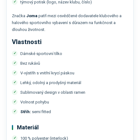
týmový potisk (logo, název klubu, číslo)
Značka
Joma
patří mezi osvědčené dodavatele klubového a
halového sportovního vybavení s důrazem na funkčnost a
dlouhou životnost.
Vlastnosti
Dámské sportovní tílko
Bez rukávů
V-výstřih s vnitřní krycí páskou
Lehký, odolný a prodyšný materiál
Sublimovaný design v oblasti ramen
Volnost pohybu
Střih:
semi fitted
Materiál
100 % polyester (interlock)