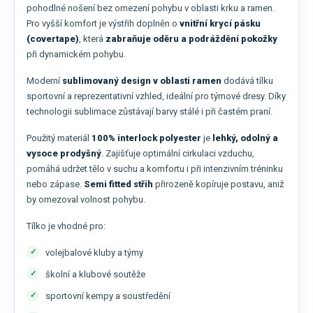
pohodlné nošení bez omezení pohybu v oblasti krku a ramen.
Pro vyšší komfort je výstřih doplněn o
vnitřní krycí pásku
(covertape)
, která
zabraňuje oděru a podráždění pokožky
při dynamickém pohybu.
Moderní
sublimovaný design v oblasti ramen
dodává tílku
sportovní a reprezentativní vzhled, ideální pro týmové dresy. Díky
technologii sublimace zůstávají barvy stálé i při častém praní.
Použitý materiál
100% interlock polyester
je
lehký, odolný a
vysoce prodyšný
. Zajišťuje optimální cirkulaci vzduchu,
pomáhá udržet tělo v suchu a komfortu i při intenzivním tréninku
nebo zápase.
Semi fitted střih
přirozeně kopíruje postavu, aniž
by omezoval volnost pohybu.
Tílko je vhodné pro:
volejbalové kluby a týmy
školní a klubové soutěže
sportovní kempy a soustředění