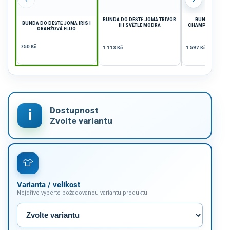
BUNDA DO DEŠTĚ JOMA TRIVOR
BUNDA DO DEŠ
BUNDA DO DEŠTĚ JOMA IRIS |
II | SVĚTLE MODRÁ
CHAMPIONSHIP VI
ORANŽOVÁ FLUO
ŽLUTÁ
750 Kč
1 113 Kč
1 597 Kč
Varianta / velikost
Nejdříve vyberte požadovanou variantu produktu