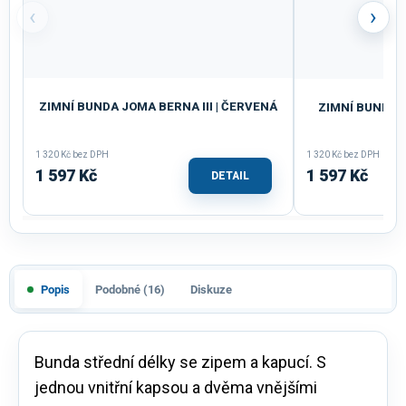
‹
›
ZIMNÍ BUNDA JOMA BERNA III | ČERVENÁ
ZIMNÍ BUNDA J
1 320 Kč bez DPH
1 320 Kč bez DPH
1 597 Kč
1 597 Kč
DETAIL
Popis
Podobné (16)
Diskuze
Bunda střední délky se zipem a kapucí. S
jednou vnitřní kapsou a dvěma vnějšími