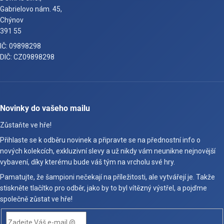
Gabrielovo nám. 45,
Chýnov
391 55
IČ: 09898298
DIČ: CZ09898298
Novinky do vašeho mailu
Zůstaňte ve hře!
Přihlaste se k odběru novinek a připravte se na přednostní info o
nových kolekcích, exkluzivní slevy a už nikdy vám neunikne nejnovější
vybavení, díky kterému bude váš tým na vrcholu své hry.
Pamatujte, že šampioni nečekají na příležitosti, ale vytvářejí je. Takže
stiskněte tlačítko pro odběr, jako by to byl vítězný výstřel, a pojďme
společně zůstat ve hře!