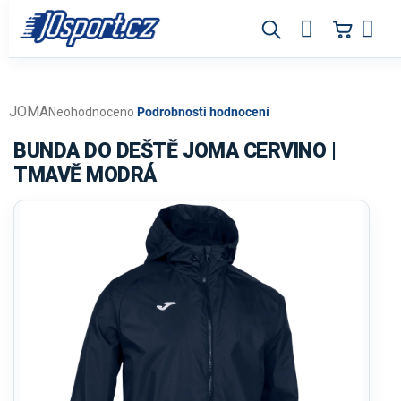
Přejít
na
obsah
JOMA
Průměrné
Neohodnoceno
Podrobnosti hodnocení
hodnocení
produktu
BUNDA DO DEŠTĚ JOMA CERVINO |
je
TMAVĚ MODRÁ
0,0
z
5
hvězdiček.