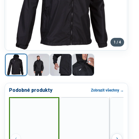
1 / 4
Podobné produkty
Zobrazit všechny →
‹
›