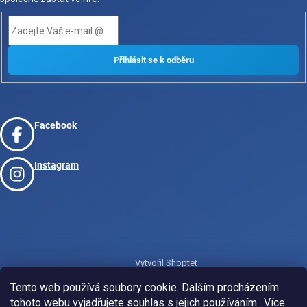
Facebook
Instagram
Vytvořil Shoptet
Tento web používá soubory cookie. Dalším procházením
tohoto webu vyjadřujete souhlas s jejich používáním.. Více
Copyright 2026
www.josport.cz
. Všechna práva vyhrazena.