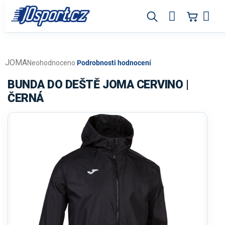
Přejít
na
obsah
JOMA
Průměrné
Neohodnoceno
Podrobnosti hodnocení
hodnocení
produktu
BUNDA DO DEŠTĚ JOMA CERVINO |
je
ČERNÁ
0,0
z
5
hvězdiček.