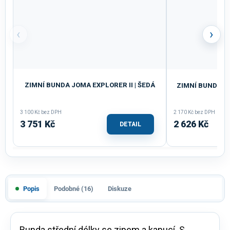
‹
›
ZIMNÍ BUNDA JOMA EXPLORER II | ŠEDÁ
ZIMNÍ BUNDA J
3 100 Kč bez DPH
2 170 Kč bez DPH
3 751 Kč
2 626 Kč
DETAIL
Popis
Podobné (16)
Diskuze
Bunda střední délky se zipem a kapucí. S