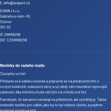
E:
info@josport.cz
DOMAJ s.r.o.,
Gabrielovo nám. 45,
Chýnov
391 55
IČ: 09898298
DIČ: CZ09898298
Novinky do vašeho mailu
Zůstaňte ve hře!
Přihlaste se k odběru novinek a připravte se na přednostní info o
nových kolekcích, exkluzivní slevy a už nikdy vám neunikne nejnovější
vybavení, díky kterému bude váš tým na vrcholu své hry.
Pamatujte, že šampioni nečekají na příležitosti, ale vytvářejí je. Takže
stiskněte tlačítko pro odběr, jako by to byl vítězný výstřel, a pojďme
společně zůstat ve hře!