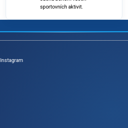
sportovních aktivit.
Z
á
p
Instagram
a
t
í