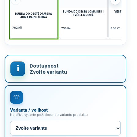
BUNDA DO DEŠTĚ JOMA IRIS |
VESTA CYKLIST
BUNDA DO DEŠTĚ DÁMSKÁ
SVĚTLE MODRÁ
CRONO | Z
JOMA RAIN | ČERNÁ
762 Kč
750 Kč
956 Kč
Varianta / velikost
Nejdříve vyberte požadovanou variantu produktu