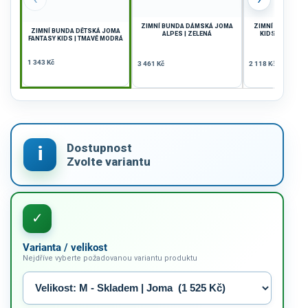
ZIMNÍ BUNDA DÁMSKÁ JOMA
ZIMNÍ BUNDA DĚ
ZIMNÍ BUNDA DĚTSKÁ JOMA
ALPES | ZELENÁ
KIDS CAMP | L
FANTASY KIDS | TMAVĚ MODRÁ
1 343 Kč
3 461 Kč
2 118 Kč
Varianta / velikost
Nejdříve vyberte požadovanou variantu produktu