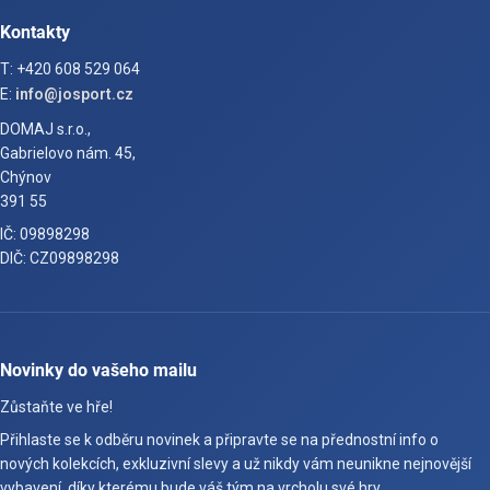
Kontakty
T: +420 608 529 064
E:
info@josport.cz
DOMAJ s.r.o.,
Gabrielovo nám. 45,
Chýnov
391 55
IČ: 09898298
DIČ: CZ09898298
Novinky do vašeho mailu
Zůstaňte ve hře!
Přihlaste se k odběru novinek a připravte se na přednostní info o
nových kolekcích, exkluzivní slevy a už nikdy vám neunikne nejnovější
vybavení, díky kterému bude váš tým na vrcholu své hry.