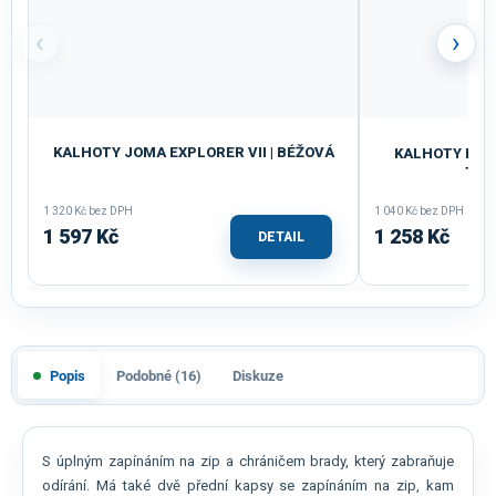
‹
›
KALHOTY JOMA EXPLORER VII | BÉŽOVÁ
KALHOTY DĚTS
TMA
1 320 Kč bez DPH
1 040 Kč bez DPH
1 597 Kč
1 258 Kč
DETAIL
Popis
Podobné (16)
Diskuze
S úplným zapínáním na zip a chráničem brady, který zabraňuje
odírání. Má také dvě přední kapsy se zapínáním na zip, kam