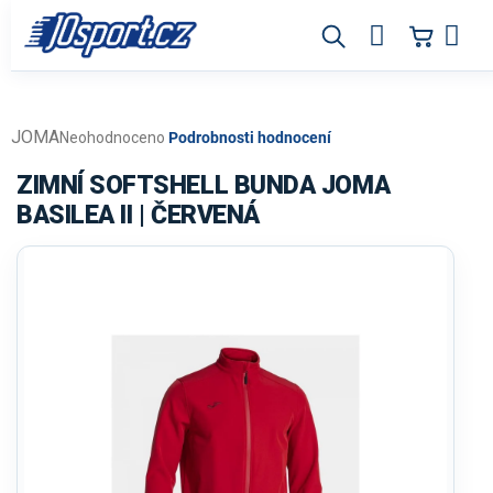
Přejít
na
obsah
JOMA
Průměrné
Neohodnoceno
Podrobnosti hodnocení
hodnocení
produktu
ZIMNÍ SOFTSHELL BUNDA JOMA
je
BASILEA II | ČERVENÁ
0,0
z
5
hvězdiček.