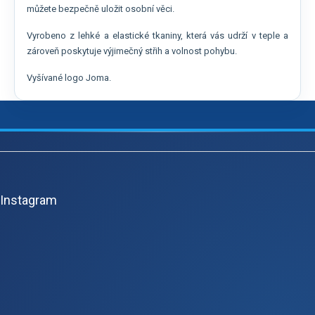
můžete bezpečně uložit osobní věci.
Vyrobeno z lehké a elastické tkaniny, která vás udrží v teple a
zároveň poskytuje výjimečný střih a volnost pohybu.
Vyšívané logo Joma.
Z
á
p
Instagram
a
t
í