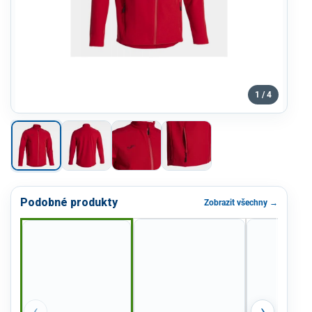
1 / 4
Podobné produkty
Zobrazit všechny →
‹
›