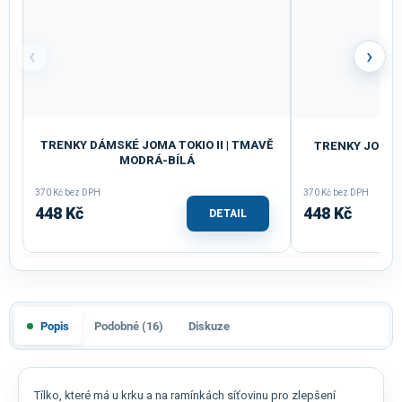
‹
›
TRENKY DÁMSKÉ JOMA TOKIO II | TMAVĚ
TRENKY JOMA T
MODRÁ-BÍLÁ
370 Kč bez DPH
370 Kč bez DPH
448 Kč
448 Kč
DETAIL
Popis
Podobné (16)
Diskuze
Tílko, které má u krku a na ramínkách síťovinu pro zlepšení