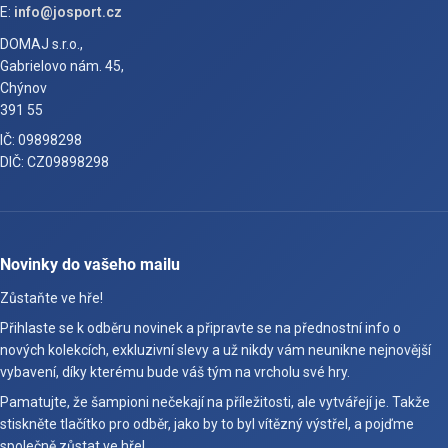
E:
info@josport.cz
DOMAJ s.r.o.,
Gabrielovo nám. 45,
Chýnov
391 55
IČ: 09898298
DIČ: CZ09898298
Novinky do vašeho mailu
Zůstaňte ve hře!
Přihlaste se k odběru novinek a připravte se na přednostní info o
nových kolekcích, exkluzivní slevy a už nikdy vám neunikne nejnovější
vybavení, díky kterému bude váš tým na vrcholu své hry.
Pamatujte, že šampioni nečekají na příležitosti, ale vytvářejí je. Takže
stiskněte tlačítko pro odběr, jako by to byl vítězný výstřel, a pojďme
společně zůstat ve hře!