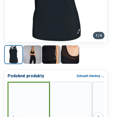
1 / 4
Podobné produkty
Zobrazit všechny →
‹
›