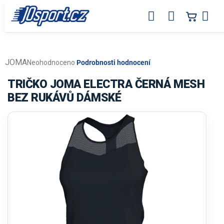
Přejít
na
obsah
JOMA
Průměrné
Neohodnoceno
Podrobnosti hodnocení
hodnocení
produktu
TRIČKO JOMA ELECTRA ČERNÁ MESH
je
BEZ RUKÁVŮ DÁMSKÉ
0,0
z
5
hvězdiček.