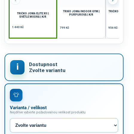
TRIKO JOMA INDOOR GYM |
TRIČKO JOMA RESO
TRIČKO JOMA ELITE XII |
PURPUROVÁ | K/R
K/R
SVĚTLE MODRÁ | K/R
1 440 Kč
799 Kč
956 Kč
Varianta / velikost
Nejdříve vyberte požadovanou velikost produktu