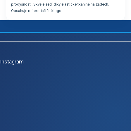
prodyšnosti. Skvěle sedí díky elastické tkanině na zádech.
Obsahuje reflexní tištěné logo.
Z
á
p
Instagram
a
t
í