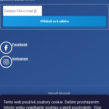
Facebook
Instagram
Vytvořil Shoptet
Tento web používá soubory cookie. Dalším procházením
tohoto webu vyjadřujete souhlas s jejich používáním.. Více
Copyright 2026
www.josport.cz
. Všechna práva vyhrazena.