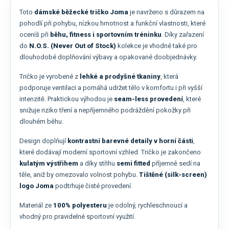
Toto
dámské běžecké tričko Joma
je navrženo s důrazem na
pohodlí při pohybu, nízkou hmotnost a funkční vlastnosti, které
oceníš při
běhu, fitness i sportovním tréninku
. Díky zařazení
do
N.O.S. (Never Out of Stock)
kolekce je vhodné také pro
dlouhodobé doplňování výbavy a opakované doobjednávky.
Tričko je vyrobené z
lehké a prodyšné tkaniny
, která
podporuje ventilaci a pomáhá udržet tělo v komfortu i při vyšší
intenzitě. Praktickou výhodou je
seam-less provedení
, které
snižuje riziko tření a nepříjemného podráždění pokožky při
dlouhém běhu.
Design doplňují
kontrastní barevné detaily v horní části
,
které dodávají moderní sportovní vzhled. Tričko je zakončeno
kulatým výstřihem
a díky střihu
semi fitted
příjemně sedí na
těle, aniž by omezovalo volnost pohybu.
Tištěné (silk-screen)
logo Joma
podtrhuje čisté provedení.
Materiál ze
100% polyesteru
je odolný, rychleschnoucí a
vhodný pro pravidelné sportovní využití.