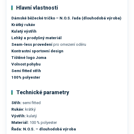
Hlavní vlastnosti
Dámské běžecké tričko – N.O.S. řada (dlouhodobá výroba)
Krátký rukáv
Kulatý výstřih
Lehký a prodyšný materiál
Seam-less provedení
pro omezení oděru
Kontrastní sportovní design
Tištěné logo Joma
Volnost pohybu
Semi fitted střih
100% polyester
Technické parametry
Střih:
semi fitted
Rukáv:
krátký
Výstřih:
kulatý
Materiál:
100 % polyester
Řada:
N.O.S. – dlouhodobá výroba