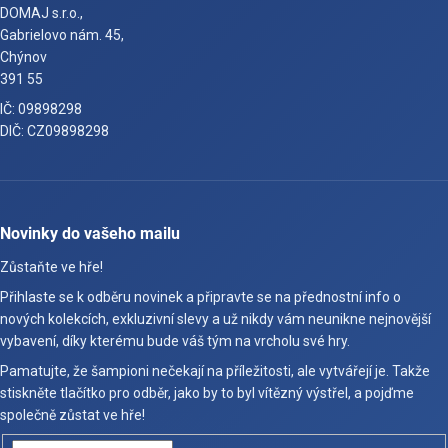
DOMAJ s.r.o.,
Gabrielovo nám. 45,
Chýnov
391 55
IČ: 09898298
DIČ: CZ09898298
Novinky do vašeho mailu
Zůstaňte ve hře!
Přihlaste se k odběru novinek a připravte se na přednostní info o
nových kolekcích, exkluzivní slevy a už nikdy vám neunikne nejnovější
vybavení, díky kterému bude váš tým na vrcholu své hry.
Pamatujte, že šampioni nečekají na příležitosti, ale vytvářejí je. Takže
stiskněte tlačítko pro odběr, jako by to byl vítězný výstřel, a pojďme
společně zůstat ve hře!