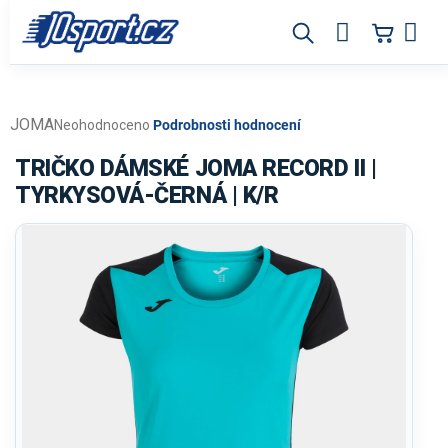
Přejít
na
obsah
JOMA
Průměrné
Neohodnoceno
Podrobnosti hodnocení
hodnocení
produktu
TRIČKO DÁMSKÉ JOMA RECORD II |
je
TYRKYSOVÁ-ČERNÁ | K/R
0,0
z
5
hvězdiček.