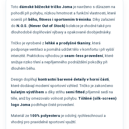
Toto
dámské běžecké tričko Joma
je navrženo s důrazem na
pohodlí při pohybu, nízkou hmotnost a funkční vlastnosti, které
oceníš při
běhu, fitness i sportovním tréninku
. Díky zařazení
do
N.O.S. (Never Out of Stock)
kolekce je vhodné také pro
dlouhodobé doplňování výbavy a opakované doobjednávky.
Tričko je vyrobené z
lehké a prodyšné tkaniny
, která
podporuje ventilaci a pomáhá udržet tělo v komfortu i při vyšší
intenzitě. Praktickou výhodou je
seam-less provedení
, které
snižuje riziko tření a nepříjemného podráždění pokožky při
dlouhém běhu.
Design doplňují
kontrastní barevné detaily v horní části
,
které dodávají moderní sportovní vzhled. Tričko je zakončeno
kulatým výstřihem
a díky střihu
semi fitted
příjemně sedí na
těle, aniž by omezovalo volnost pohybu.
Tištěné (silk-screen)
logo Joma
podtrhuje čisté provedení.
Materiál ze
100% polyesteru
je odolný, rychleschnoucí a
vhodný pro pravidelné sportovní využití.