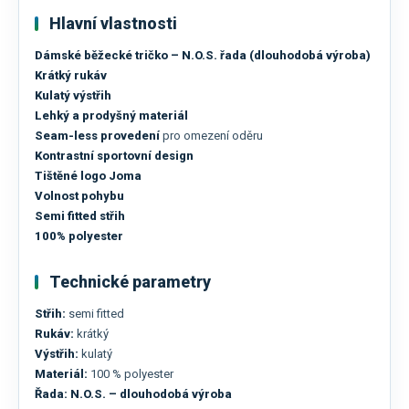
Hlavní vlastnosti
Dámské běžecké tričko – N.O.S. řada (dlouhodobá výroba)
Krátký rukáv
Kulatý výstřih
Lehký a prodyšný materiál
Seam-less provedení
pro omezení oděru
Kontrastní sportovní design
Tištěné logo Joma
Volnost pohybu
Semi fitted střih
100% polyester
Technické parametry
Střih:
semi fitted
Rukáv:
krátký
Výstřih:
kulatý
Materiál:
100 % polyester
Řada:
N.O.S. – dlouhodobá výroba