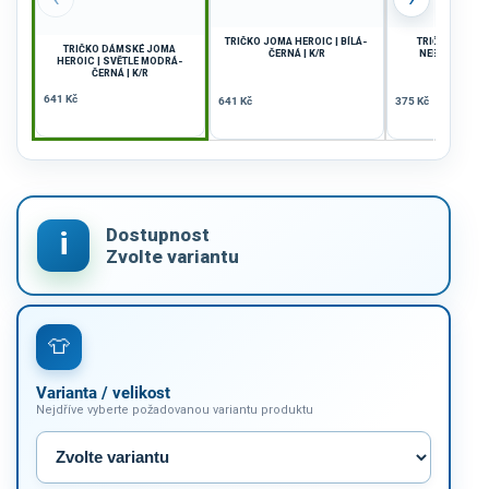
TRIČKO JOMA HEROIC | BÍLÁ-
TRIČKO JOMA 
TRIČKO DÁMSKÉ JOMA
ČERNÁ | K/R
NEBESKÁ MODR
HEROIC | SVĚTLE MODRÁ-
ČERNÁ | K/R
641 Kč
641 Kč
375 Kč
Varianta / velikost
Nejdříve vyberte požadovanou variantu produktu