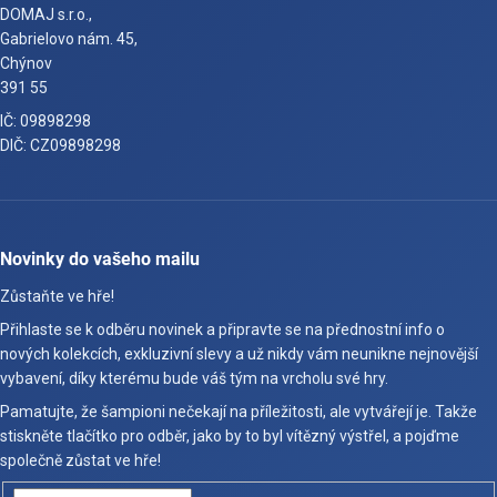
DOMAJ s.r.o.,
Gabrielovo nám. 45,
Chýnov
391 55
IČ: 09898298
DIČ: CZ09898298
Novinky do vašeho mailu
Zůstaňte ve hře!
Přihlaste se k odběru novinek a připravte se na přednostní info o
nových kolekcích, exkluzivní slevy a už nikdy vám neunikne nejnovější
vybavení, díky kterému bude váš tým na vrcholu své hry.
Pamatujte, že šampioni nečekají na příležitosti, ale vytvářejí je. Takže
stiskněte tlačítko pro odběr, jako by to byl vítězný výstřel, a pojďme
společně zůstat ve hře!