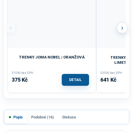
‹
›
TRENKY JOMA NOBEL | ORANŽOVÁ
TRENKY DÁ
LIMETKO
310 Kč bez DPH
530 Kč bez DPH
375 Kč
641 Kč
DETAIL
Popis
Podobné (16)
Diskuze