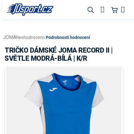
Přejít
na
obsah
JOMA
Průměrné
Neohodnoceno
Podrobnosti hodnocení
hodnocení
produktu
TRIČKO DÁMSKÉ JOMA RECORD II |
je
SVĚTLE MODRÁ-BÍLÁ | K/R
0,0
z
5
hvězdiček.