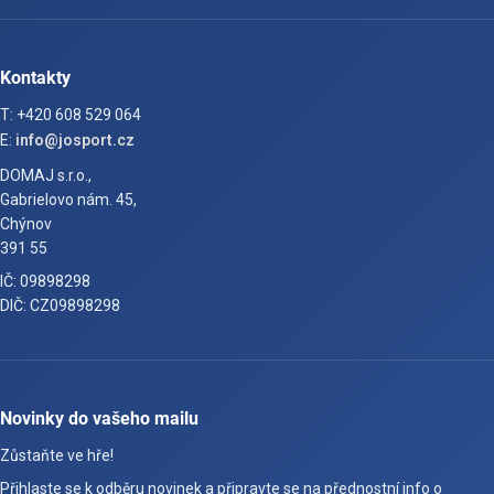
Kontakty
T: +420 608 529 064
E:
info@josport.cz
DOMAJ s.r.o.,
Gabrielovo nám. 45,
Chýnov
391 55
IČ: 09898298
DIČ: CZ09898298
Novinky do vašeho mailu
Zůstaňte ve hře!
Přihlaste se k odběru novinek a připravte se na přednostní info o