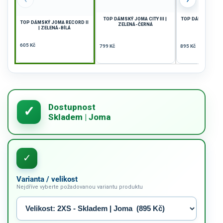
TOP DÁMSKÝ JOMA CITY III |
TOP DÁMSKÝ JOMA
TOP DÁMSKÝ JOMA RECORD II
ZELENÁ-ČERNÁ
| ČERVE
| ZELENÁ-BÍLÁ
605 Kč
799 Kč
895 Kč
Varianta / velikost
Nejdříve vyberte požadovanou variantu produktu