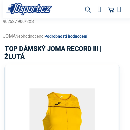
Přejít
na
obsah
902527.900/2XS
JOMA
Průměrné
Neohodnoceno
Podrobnosti hodnocení
hodnocení
produktu
TOP DÁMSKÝ JOMA RECORD III |
je
ŽLUTÁ
0,0
z
5
hvězdiček.