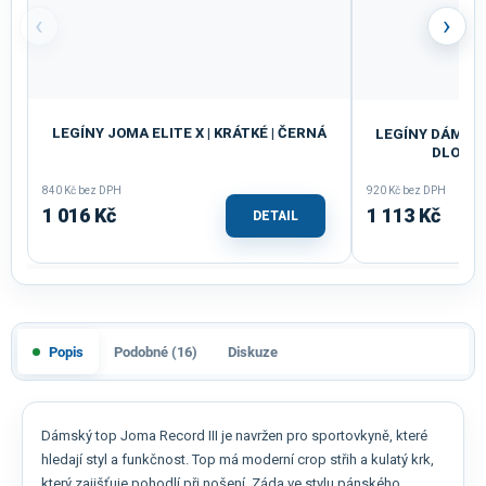
‹
›
LEGÍNY JOMA ELITE X | KRÁTKÉ | ČERNÁ
LEGÍNY DÁMSKÉ
DLOUHÉ
840 Kč bez DPH
920 Kč bez DPH
1 016 Kč
1 113 Kč
DETAIL
Popis
Podobné (16)
Diskuze
Dámský top Joma Record III je navržen pro sportovkyně, které
hledají styl a funkčnost. Top má moderní crop střih a kulatý krk,
který zajišťuje pohodlí při nošení. Záda ve stylu pánského