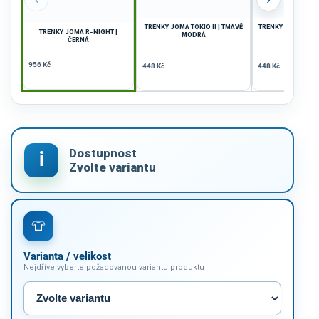
TRENKY JOMA TOKIO II | TMAVĚ
TRENKY DÁMSKÉ JO
TRENKY JOMA R-NIGHT |
MODRÁ
| ČERNÁ-
ČERNÁ
956 Kč
448 Kč
448 Kč
Varianta / velikost
Nejdříve vyberte požadovanou variantu produktu