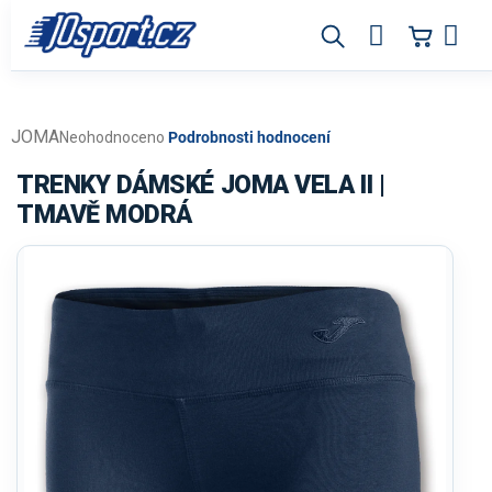
Přejít
na
obsah
JOMA
Průměrné
Neohodnoceno
Podrobnosti hodnocení
hodnocení
produktu
TRENKY DÁMSKÉ JOMA VELA II |
je
TMAVĚ MODRÁ
0,0
z
5
hvězdiček.