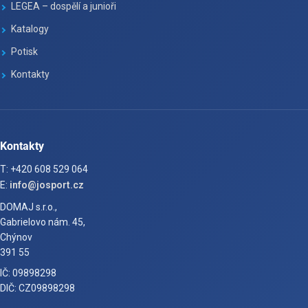
LEGEA – dospělí a junioři
Katalogy
Potisk
Kontakty
Kontakty
T: +420 608 529 064
E:
info@josport.cz
DOMAJ s.r.o.,
Gabrielovo nám. 45,
Chýnov
391 55
IČ: 09898298
DIČ: CZ09898298