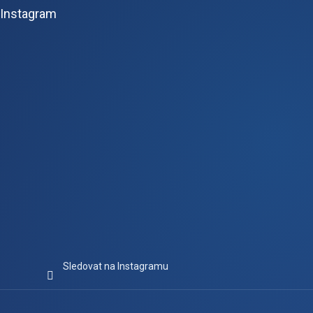
p
Instagram
a
t
í
Sledovat na Instagramu