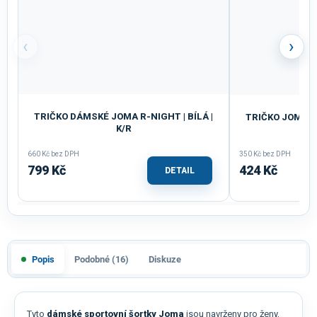
‹
›
TRIČKO DÁMSKÉ JOMA R-NIGHT | BÍLÁ |
TRIČKO JOMA ST
K/R
660 Kč bez DPH
350 Kč bez DPH
799 Kč
424 Kč
DETAIL
Popis
Podobné (16)
Diskuze
Tyto
dámské sportovní šortky Joma
jsou navrženy pro ženy,