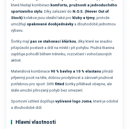
které hledají kombinaci
komfortu, pružnosti a jednoduchého
sportovního stylu
. Díky zařazení do
N.O.S. (Never Out of
Stock)
kolekce jsou ideální také pro
kluby a týmy
, protože
umožňují
opakované doobjednávky
a dlouhodobě jednotnou
výbavu.
Šortky mají
pas se stahovací šňůrkou
, díky které se snadno
přizpůsobí postavě a drží na místě i při pohybu. Pružná tkanina
zajišťuje pohodlí během tréninku, rozcvičení i volnočasových
aktivit.
Materiálová kombinace
90 % bavlny a 10 % elastanu
přináší
příjemný pocit na těle, dobrou prodyšnost a zároveň pružnost
potřebnou pro sport. Střih
fitted
šortky přiléhavě obepne, ale
stále umožní přirozený pohyb bez omezení.
Sportovní vzhled doplňuje
vyšívané logo Joma
, které je odolné
a dlouhodobě drží.
Hlavní vlastnosti