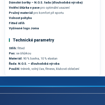
Dámské šortky – N.O.S. řada (dlouhodobá výroba)
Vnitřní šňůrka v pase
pro optimální usazení
Pružný materiál
pro komfort při sportu
Volnost pohybu
Fitted střih
Vyšívané logo Joma
Technické parametry
Střih:
fitted
Pas:
se šňůrkou
Materiál:
90 % bavlna, 10 % elastan
Řada:
N.O.S. – dlouhodobá výroba
Použití:
trénink, volný čas, fitness, klubové oblečení
Z
á