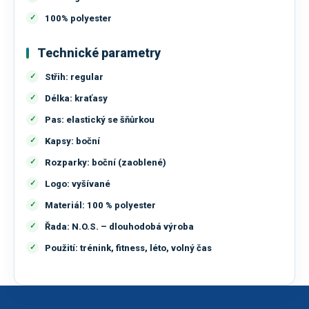
100% polyester
Technické parametry
Střih:
regular
Délka:
kraťasy
Pas:
elastický se šňůrkou
Kapsy:
boční
Rozparky:
boční (zaoblené)
Logo:
vyšívané
Materiál:
100 % polyester
Řada:
N.O.S. – dlouhodobá výroba
Použití:
trénink, fitness, léto, volný čas