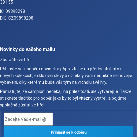
391 55
IČ: 09898298
DIČ: CZ09898298
Novinky do vašeho mailu
Zůstaňte ve hře!
Přihlaste se k odběru novinek a připravte se na přednostní info o
nových kolekcích, exkluzivní slevy a už nikdy vám neunikne nejnovější
vybavení, díky kterému bude váš tým na vrcholu své hry.
Pamatujte, že šampioni nečekají na příležitosti, ale vytvářejí je. Takže
stiskněte tlačítko pro odběr, jako by to byl vítězný výstřel, a pojďme
společně zůstat ve hře!