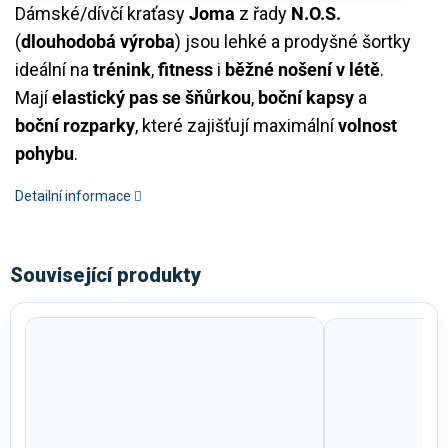
Dámské/dívčí kraťasy
Joma
z řady
N.O.S.
(
dlouhodobá výroba
) jsou lehké a prodyšné šortky
ideální na
trénink
,
fitness
i
běžné nošení v létě
.
Mají
elastický pas se šňůrkou
,
boční kapsy
a
boční rozparky
, které zajišťují maximální
volnost
pohybu
.
Detailní informace
Související produkty