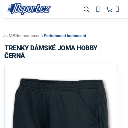
Přejít
na
obsah
JOMA
Průměrné
Neohodnoceno
Podrobnosti hodnocení
hodnocení
produktu
TRENKY DÁMSKÉ JOMA HOBBY |
je
ČERNÁ
0,0
z
5
hvězdiček.