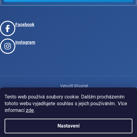
Facebook
Instagram
Vytvořil Shoptet
Tento web používá soubory cookie. Dalším procházením
tohoto webu vyjadřujete souhlas s jejich používáním.. Více
Copyright 2026
www.josport.cz
. Všechna práva vyhrazena.
informací
zde
.
Nastavení