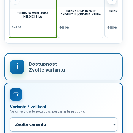
TRENKY JOMA BASKET
TRENKY JOMA TOKI
TRENKY DÁMSKÉ JOMA
PHOENIX III | ČERVENÁ-ČERNÁ
ČERVE
HEROIC | BÍLÁ
424 Kč
448 Kč
448 Kč
Varianta / velikost
Nejdříve vyberte požadovanou variantu produktu