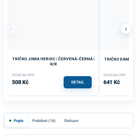
‹
›
TRIČKO JOMA HEROIC | ČERVENÁ-ČERNÁ |
TRIČKO DÁMSKÉ 
K/R
Č
420 Kč bez DPH
530 Kč bez DPH
508 Kč
641 Kč
DETAIL
Popis
Podobné (16)
Diskuze