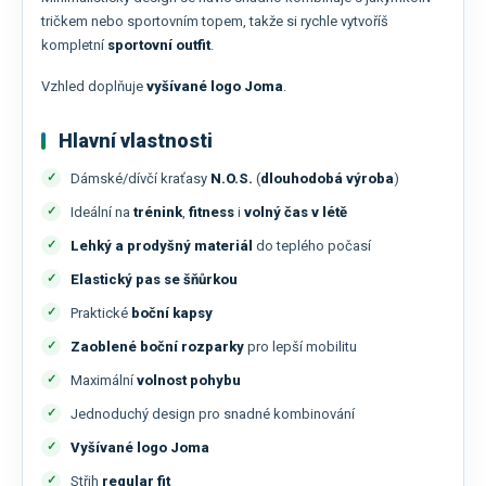
tričkem nebo sportovním topem, takže si rychle vytvoříš
kompletní
sportovní outfit
.
Vzhled doplňuje
vyšívané logo Joma
.
Hlavní vlastnosti
Dámské/dívčí kraťasy
N.O.S.
(
dlouhodobá výroba
)
Ideální na
trénink
,
fitness
i
volný čas v létě
Lehký a prodyšný materiál
do teplého počasí
Elastický pas se šňůrkou
Praktické
boční kapsy
Zaoblené boční rozparky
pro lepší mobilitu
Maximální
volnost pohybu
Jednoduchý design pro snadné kombinování
Vyšívané logo Joma
Střih
regular fit