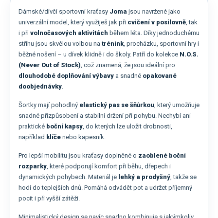
Dámské/dívčí sportovní kraťasy
Joma
jsou navržené jako
univerzální model, který využiješ jak při
cvičení v posilovně
, tak
i při
volnočasových aktivitách
během léta. Díky jednoduchému
střihu jsou skvělou volbou na
trénink
, procházku, sportovní hry i
běžné nošení – u dívek klidně i do školy. Patří do kolekce
N.O.S.
(Never Out of Stock)
, což znamená, že jsou ideální pro
dlouhodobé doplňování výbavy
a snadné
opakované
doobjednávky
.
Šortky mají pohodlný
elastický pas se šňůrkou
, který umožňuje
snadné přizpůsobení a stabilní držení při pohybu. Nechybí ani
praktické
boční kapsy
, do kterých lze uložit drobnosti,
například
klíče
nebo kapesník.
Pro lepší mobilitu jsou kraťasy doplněné o
zaoblené boční
rozparky
, které podporují komfort při běhu, dřepech i
dynamických pohybech. Materiál je
lehký a prodyšný
, takže se
hodí do teplejších dnů. Pomáhá odvádět pot a udržet příjemný
pocit i při vyšší zátěži.
Minimalistický design se navíc snadno kombinuje s jakýmkoliv