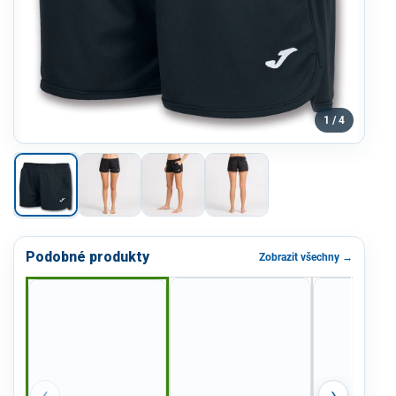
1 / 4
Podobné produkty
Zobrazit všechny →
‹
›