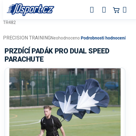
Přejít
na
obsah
TR482
PRECISION TRAINING
Průměrné
Neohodnoceno
Podrobnosti hodnocení
hodnocení
produktu
PRZDÍCÍ PADÁK PRO DUAL SPEED
je
PARACHUTE
0,0
z
5
hvězdiček.