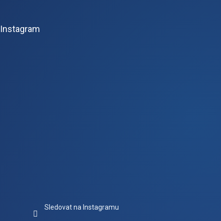
á
p
Instagram
a
t
í
Sledovat na Instagramu