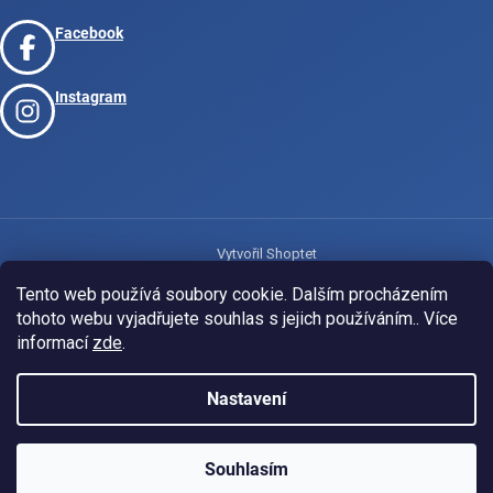
Facebook
Instagram
Vytvořil Shoptet
Tento web používá soubory cookie. Dalším procházením
tohoto webu vyjadřujete souhlas s jejich používáním.. Více
Copyright 2026
www.josport.cz
. Všechna práva vyhrazena.
informací
zde
.
Nastavení
Souhlasím
KLUBOVÁ NABÍDKA
⚡
ZDARMA
Ozveme se do 24 hodin