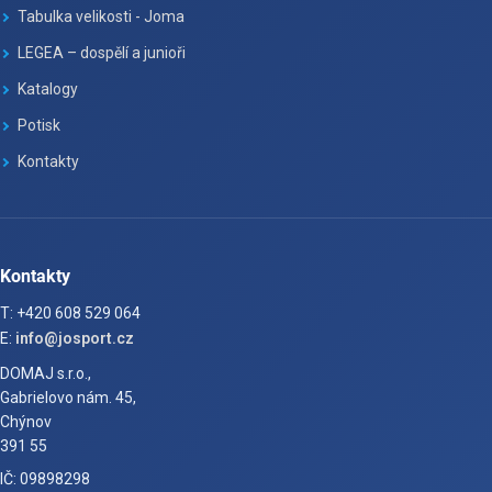
Tabulka velikosti - Joma
LEGEA – dospělí a junioři
Katalogy
Potisk
Kontakty
Kontakty
T: +420 608 529 064
E:
info@josport.cz
DOMAJ s.r.o.,
Gabrielovo nám. 45,
Chýnov
391 55
IČ: 09898298