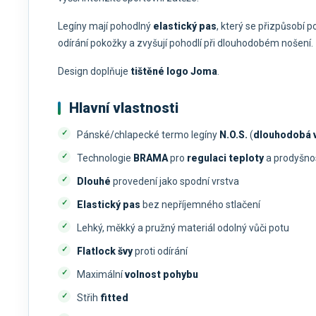
Legíny mají pohodlný
elastický pas
, který se přizpůsobí p
odírání pokožky a zvyšují pohodlí při dlouhodobém nošení.
Design doplňuje
tištěné logo Joma
.
Hlavní vlastnosti
Pánské/chlapecké termo legíny
N.O.S.
(
dlouhodobá 
Technologie
BRAMA
pro
regulaci teploty
a prodyšno
Dlouhé
provedení jako spodní vrstva
Elastický pas
bez nepříjemného stlačení
Lehký, měkký a pružný materiál odolný vůči potu
Flatlock švy
proti odírání
Maximální
volnost pohybu
Střih
fitted