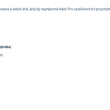
ostavě a dobře drží, aniž by nepříjemně tlačil. Pro vyšší komfort při poh
výroba
)
st