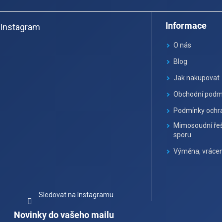
Z
á
Informace
Instagram
p
a
O nás
t
Blog
í
Jak nakupovat
Obchodní podm
Podmínky ochra
Mimosoudní řeš
sporu
Výměna, vrácen
Sledovat na Instagramu
Novinky do vašeho mailu