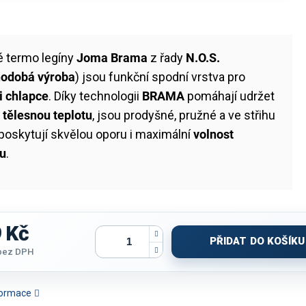
é termo legíny
Joma Brama
z řady
N.O.S.
hodobá výroba
) jsou funkční spodní vrstva pro
i chlapce
. Díky technologii
BRAMA
pomáhají udržet
 tělesnou teplotu
, jsou prodyšné, pružné a ve střihu
poskytují skvělou oporu i maximální
volnost
u
.
 Kč
PŘIDAT DO KOŠÍKU
bez DPH
ERMO TRIČKO JOMA
TERMO TRIČKO JOMA
TERMO KALHOTY JOMA
TERMO T
LASSIC | BÍLÁ | D/R
BRAMA CLASSIC | TMAVĚ
ACADEMY | ZELENÁ
CLASSIC | 
nformace
MODRÁ | D/R