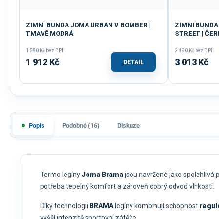
ZIMNÍ BUNDA JOMA URBAN V BOMBER |
ZIMNÍ BUNDA
TMAVĚ MODRÁ
STREET | ČE
1 580 Kč bez DPH
2 490 Kč bez DPH
1 912 Kč
3 013 Kč
DETAIL
Popis
Podobné (16)
Diskuze
Termo legíny
Joma Brama
jsou navržené jako spolehlivá pr
potřeba tepelný komfort a zároveň dobrý odvod vlhkosti.
Díky technologii
BRAMA
legíny kombinují schopnost
regul
vyšší intenzitě sportovní zátěže.