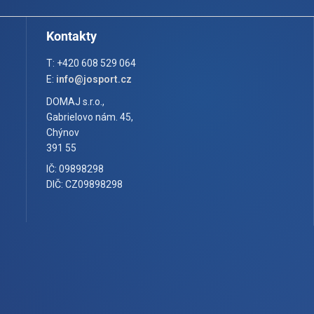
Kontakty
T: +420 608 529 064
E:
info@josport.cz
DOMAJ s.r.o.,
Gabrielovo nám. 45,
Chýnov
391 55
IČ: 09898298
DIČ: CZ09898298