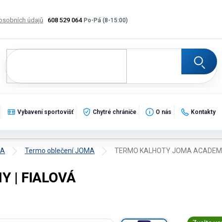
osobních údajů
608 529 064
Výměna, vrácení a reklamace zboží
Katalogy
Potisk
Vybavení sportovišť
Chytré chrániče
O nás
Kontakty
MA
Termo oblečení JOMA
TERMO KALHOTY JOMA ACADEMY
 | FIALOVÁ