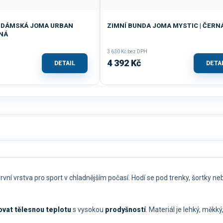
 DÁMSKÁ JOMA URBAN
ZIMNÍ BUNDA JOMA MYSTIC | ČERNÁ
RNÁ
3 630 Kč bez DPH
4 392 Kč
DETAIL
DETA
vní vrstva pro sport v chladnějším počasí. Hodí se pod trenky, šortky nebo
ovat tělesnou teplotu
s vysokou
prodyšností
. Materiál je lehký, měkký