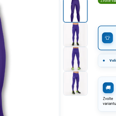
Zvolte va
Vol
Zvolte
variant