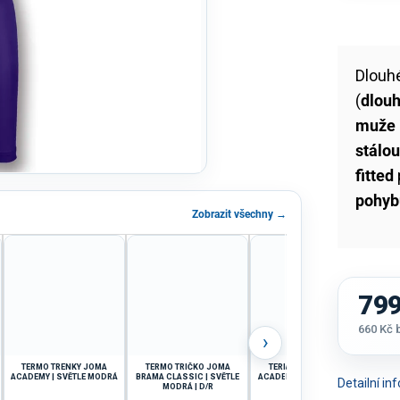
Dlouh
(
dlou
muže 
stálou
fitted
pohyb
Zobrazit všechny →
799
660 Kč
›
Měrná
cena:
TERMO TRENKY JOMA
TERMO TRIČKO JOMA
TERMO TRIČKO JOMA
T
ACADEMY | SVĚTLE MODRÁ
BRAMA CLASSIC | SVĚTLE
ACADEMY | RŮŽOVÁ FLUO |
C
Detailní i
MODRÁ | D/R
D/R