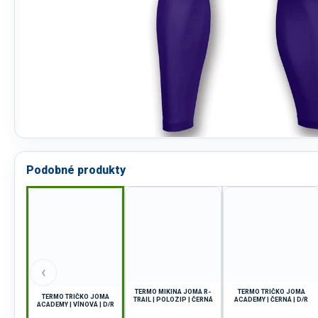
Podobné produkty
‹
TERMO MIKINA JOMA R-
TERMO TRIČKO JOMA
TERMO TRIČKO JOMA
TRAIL | POLOZIP | ČERNÁ
ACADEMY | ČERNÁ | D/R
ACADEMY | VÍNOVÁ | D/R