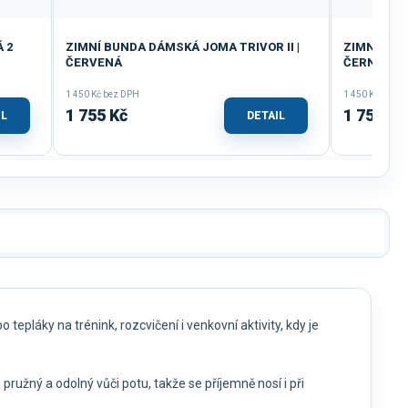
 2
ZIMNÍ BUNDA DÁMSKÁ JOMA TRIVOR II |
ZIMNÍ BUN
ČERVENÁ
ČERNÁ-ŽL
1 450 Kč bez DPH
1 450 Kč bez D
1 755 Kč
1 755 Kč
IL
DETAIL
 tepláky na trénink, rozcvičení i venkovní aktivity, kdy je
, pružný a odolný vůči potu, takže se příjemně nosí i při