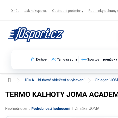
Přejít
na
O nás
Jak nakupovat
Obchodní podmínky
Podmínky ochrany 
obsah
E-shop
Týmová zóna
Sportovní pomůcky
Domů
JOMA – klubové oblečení a vybavení
Oblečení JO
TERMO KALHOTY JOMA ACADEMY
Průměrné
Neohodnoceno
Podrobnosti hodnocení
Značka:
JOMA
hodnocení