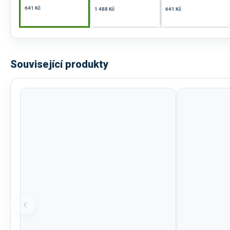
641 Kč
1 488 Kč
641 Kč
Související produkty
‹