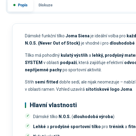
Popis
Diskuze
Dámské funkční tílko
Joma Siena
je ideální volba pro
každ
N.O.S. (Never Out of Stock)
je vhodné i pro
dlouhodobé 
Tílko má pohodlný
kulatý výstřih
a
lehký, prodyšný mater
SYSTEM
v oblasti
podpaží
, která zajišťuje efektivní
odvod
nepříjemné pachy
po sportovní aktivitě.
Střih
semi fitted
dobře sedí, ale nijak neomezuje – nabíz
v oblasti ramen. Vzhled uzavírá
sítotiskové logo Joma
.
Hlavní vlastnosti
Dámské tílko
N.O.S.
(
dlouhodobá výroba
)
Lehké
a
prodyšné sportovní tílko
pro
trénink
a
fit