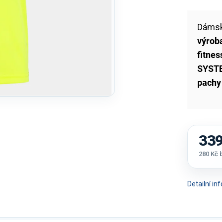
Dámsk
výrob
fitnes
SYST
pachy
339
280 Kč
Měrná
cena:
Detailní i