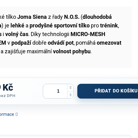
é tílko
Joma Siena
z řady
N.O.S.
(
dlouhodobá
a
) je
lehké
a
prodyšné sportovní tílko
pro
trénink
,
s
i
volný čas
. Díky technologii
MICRO-MESH
EM
v
podpaží
dobře
odvádí pot
, pomáhá
omezovat
a zajišťuje maximální
volnost pohybu
.
 Kč
PŘIDAT DO KOŠÍKU
bez DPH
nformace