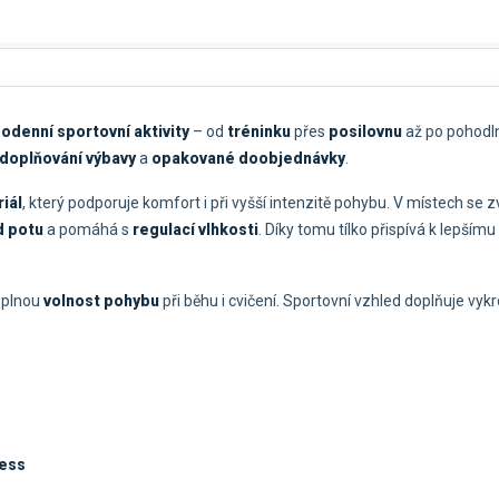
odenní sportovní aktivity
– od
tréninku
přes
posilovnu
až po pohodl
doplňování výbavy
a
opakované doobjednávky
.
iál
, který podporuje komfort i při vyšší intenzitě pohybu. V místech s
 potu
a pomáhá s
regulací vlhkosti
. Díky tomu tílko přispívá k lepšímu
í plnou
volnost pohybu
při běhu i cvičení. Sportovní vzhled doplňuje vy
ness