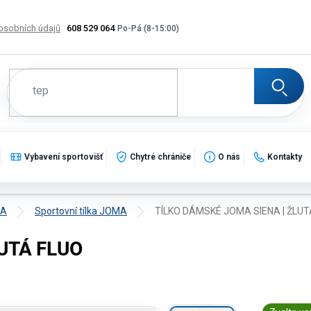
osobních údajů
608 529 064
Výměna, vrácení a reklamace zboží
Katalogy
Potisk
Vybavení sportovišť
Chytré chrániče
O nás
Kontakty
MA
Sportovní tílka JOMA
TÍLKO DÁMSKÉ JOMA SIENA | ŽLUT
UTÁ FLUO