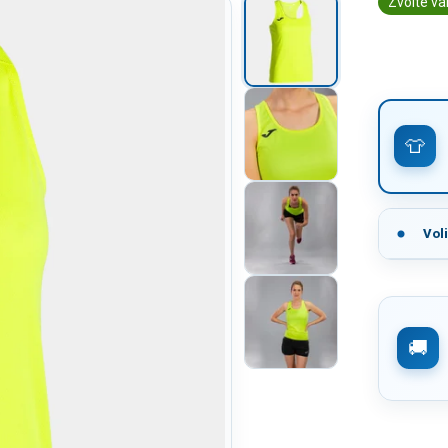
Zvolte va
Vol