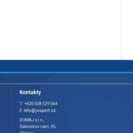
Kontakty
T: +420 608 529 064
E:
info@josport.cz
DOMAJ s.r.o.,
Gabrielovo nám. 45,
Chýnov