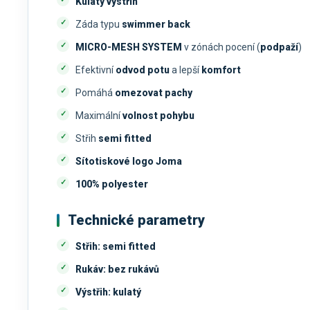
Kulatý výstřih
Záda typu
swimmer back
MICRO-MESH SYSTEM
v zónách pocení (
podpaží
)
Efektivní
odvod potu
a lepší
komfort
Pomáhá
omezovat pachy
Maximální
volnost pohybu
Střih
semi fitted
Sítotiskové logo Joma
100% polyester
Technické parametry
Střih:
semi fitted
Rukáv:
bez rukávů
Výstřih:
kulatý