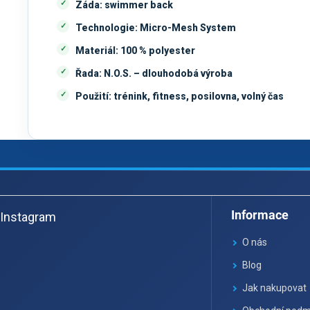
Záda:
swimmer back
Technologie:
Micro-Mesh System
Materiál:
100 % polyester
Řada:
N.O.S. – dlouhodobá výroba
Použití:
trénink, fitness, posilovna, volný čas
Z
á
Informace
Instagram
p
a
O nás
t
Blog
í
Jak nakupovat