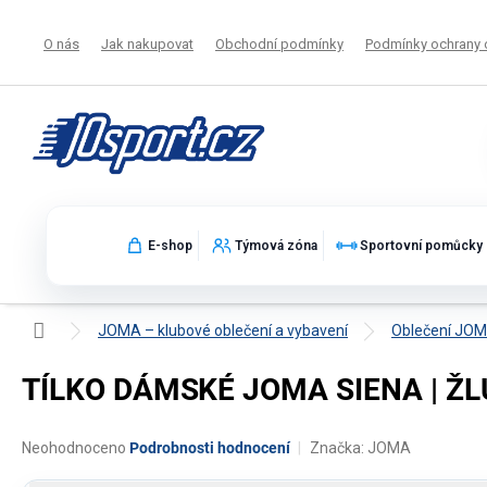
Přejít
na
O nás
Jak nakupovat
Obchodní podmínky
Podmínky ochrany 
obsah
E-shop
Týmová zóna
Sportovní pomůcky
Domů
JOMA – klubové oblečení a vybavení
Oblečení JO
TÍLKO DÁMSKÉ JOMA SIENA | ŽL
Průměrné
Neohodnoceno
Podrobnosti hodnocení
Značka:
JOMA
hodnocení