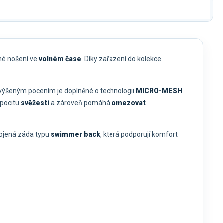
né nošení ve
volném čase
. Díky zařazení do kolekce
e zvýšeným pocením je doplněné o technologii
MICRO-MESH
 pocitu
svěžesti
a zároveň pomáhá
omezovat
krojená záda typu
swimmer back
, která podporují komfort