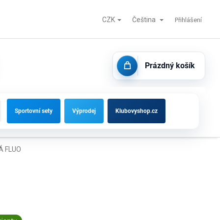
CZK
Čeština
Fotbalové branky, střídačky a vybavení hřišť
Kontakty
Přihlášení
Prázdný košík
NÁKUPNÍ
KOŠÍK
Sportovní sety
Výprodej
Klubovyshop.cz
Á FLUO