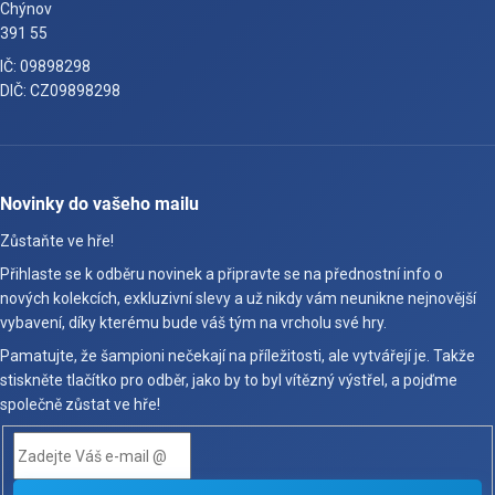
Chýnov
391 55
IČ: 09898298
DIČ: CZ09898298
Novinky do vašeho mailu
Zůstaňte ve hře!
Přihlaste se k odběru novinek a připravte se na přednostní info o
nových kolekcích, exkluzivní slevy a už nikdy vám neunikne nejnovější
vybavení, díky kterému bude váš tým na vrcholu své hry.
Pamatujte, že šampioni nečekají na příležitosti, ale vytvářejí je. Takže
stiskněte tlačítko pro odběr, jako by to byl vítězný výstřel, a pojďme
společně zůstat ve hře!