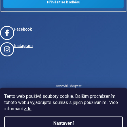
Facebook
Instagram
Vytvořil Shoptet
Tento web používá soubory cookie. Dalším procházením
tohoto webu vyjadřujete souhlas s jejich používáním.. Více
Copyright 2026
www.josport.cz
. Všechna práva vyhrazena.
informací
zde
.
Nastavení