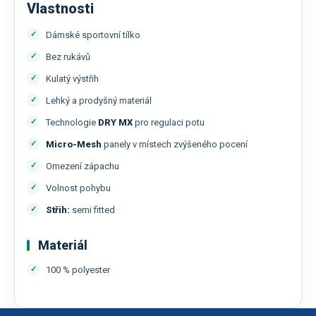
Vlastnosti
Dámské sportovní tílko
Bez rukávů
Kulatý výstřih
Lehký a prodyšný materiál
Technologie
DRY MX
pro regulaci potu
Micro-Mesh
panely v místech zvýšeného pocení
Omezení zápachu
Volnost pohybu
Střih:
semi fitted
Materiál
100 % polyester