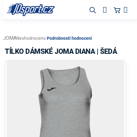
Přejít
na
obsah
JOMA
Průměrné
Neohodnoceno
Podrobnosti hodnocení
hodnocení
produktu
TÍLKO DÁMSKÉ JOMA DIANA | ŠEDÁ
je
0,0
z
5
hvězdiček.