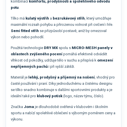
kombinaci
komfortu, prodyšnosti a spolehlivého odvodu
potu
.
Tílko má
kulatý výstřih
a
bezrukávový střih
, který umožňuje
maximální rozsah pohybu a přirozenou volnost při cvičení i hře.
Semi fitted střih
se přizpůsobí postavě, aniž by omezoval
výkon nebo pohodlí.
Použitá technologie
DRY MX
spolu s
MICRO-MESH panely v
oblastech zvýšeného pocení
pomáhá efektivně odvádět
vlhkost od pokožky, udržuje tělo v suchu a přispívá k
omezení
nepříjemných pachů
i při vyšší zátěži.
Materiál je
lehký, prodyšný a příjemný na nošení
, vhodný pro
časté používání i praní. Díky jednoduchému a čistému designu
se tílko snadno kombinuje s dalšími sportovními produkty a je
ideální také pro
klubový potisk
(logo, název týmu, číslo).
Značka
Joma
je dlouhodobě ověřená v klubovém i školním
sportu a nabízí spolehlivé oblečení s výborným poměrem ceny a
výkonu.