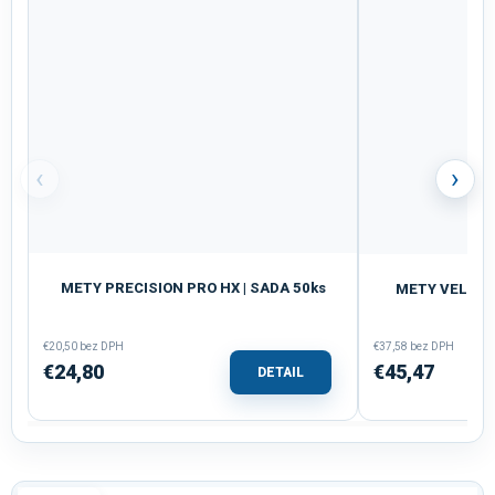
‹
›
METY PRECISION PRO HX | SADA 50ks
METY VELKÉ P
€20,50 bez DPH
€37,58 bez DPH
€24,80
€45,47
DETAIL