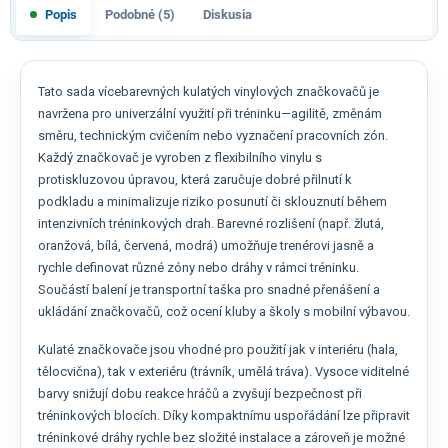
Popis
Podobné (5)
Diskusia
Tato sada vícebarevných kulatých vinylových značkovačů je
navržena pro univerzální využití při tréninku—agilitě, změnám
směru, technickým cvičením nebo vyznačení pracovních zón.
Každý značkovač je vyroben z flexibilního vinylu s
protiskluzovou úpravou, která zaručuje dobré přilnutí k
podkladu a minimalizuje riziko posunutí či sklouznutí během
intenzivních tréninkových drah. Barevné rozlišení (např. žlutá,
oranžová, bílá, červená, modrá) umožňuje trenérovi jasně a
rychle definovat různé zóny nebo dráhy v rámci tréninku.
Součástí balení je transportní taška pro snadné přenášení a
ukládání značkovačů, což ocení kluby a školy s mobilní výbavou.
Kulaté značkovače jsou vhodné pro použití jak v interiéru (hala,
tělocvična), tak v exteriéru (trávník, umělá tráva). Vysoce viditelné
barvy snižují dobu reakce hráčů a zvyšují bezpečnost při
tréninkových blocích. Díky kompaktnímu uspořádání lze připravit
tréninkové dráhy rychle bez složité instalace a zároveň je možné