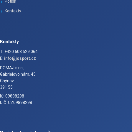
Potisk
Kontakty
Kontakty
T: +420 608 529 064
E:
info@josport.cz
DOMAJ s.r.o.,
Gabrielovo nám. 45,
Chýnov
391 55
IČ: 09898298
DIČ: CZ09898298