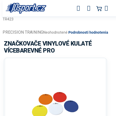
Prejsť
na
obsah
TR423
PRECISION TRAINING
Priemerné
Neohodnotené
Podrobnosti hodnotenia
hodnotenie
produktu
ZNAČKOVAČE VINYLOVÉ KULATÉ
je
VÍCEBAREVNÉ PRO
0,0
z
5
hviezdičiek.