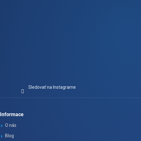
e
Sledovať na Instagrame
Informace
O nás
Blog