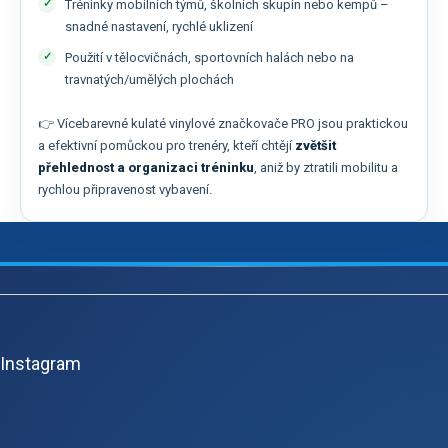
Tréninky mobilních týmů, školních skupin nebo kempů –
snadné nastavení, rychlé uklizení
Použití v tělocvičnách, sportovních halách nebo na
travnatých/umělých plochách
👉 Vícebarevné kulaté vinylové značkovače PRO jsou praktickou
a efektivní pomůckou pro trenéry, kteří chtějí
zvětšit
přehlednost a organizaci tréninku
, aniž by ztratili mobilitu a
rychlou připravenost vybavení.
Z
á
p
Instagram
ä
t
i