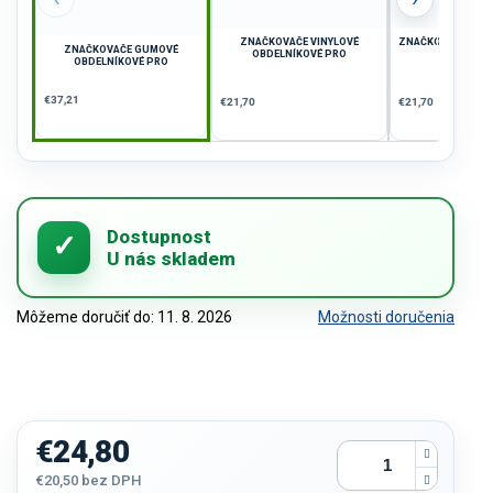
ZNAČKOVAČE VINYLOVÉ
ZNAČKOVAČE VINY
ZNAČKOVAČE GUMOVÉ
OBDELNÍKOVÉ PRO
PRO
OBDELNÍKOVÉ PRO
€37,21
€21,70
€21,70
Môžeme doručiť do:
11. 8. 2026
Možnosti doručenia
€24,80
€20,50 bez DPH