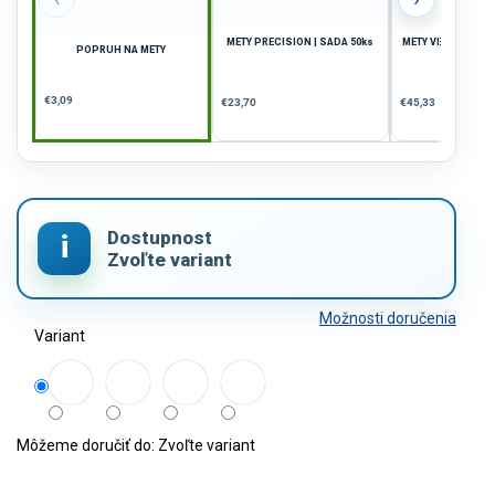
METY PRECISION | SADA 50ks
METY VELKÉ PRECI
POPRUH NA METY
40ks
€3,09
€23,70
€45,33
Možnosti doručenia
Variant
Môžeme doručiť do:
Zvoľte variant