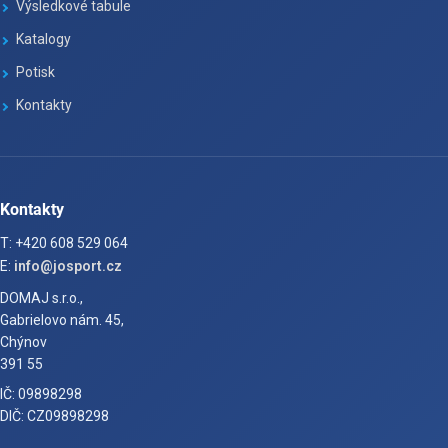
Výsledkové tabule
Katalogy
Potisk
Kontakty
Kontakty
T: +420 608 529 064
E:
info@josport.cz
DOMAJ s.r.o.,
Gabrielovo nám. 45,
Chýnov
391 55
IČ: 09898298
DIČ: CZ09898298