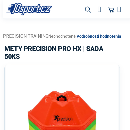
Prejsť
na
obsah
PRECISION TRAINING
Priemerné
Neohodnotené
Podrobnosti hodnotenia
hodnotenie
produktu
METY PRECISION PRO HX | SADA
je
50KS
0,0
z
5
hviezdičiek.