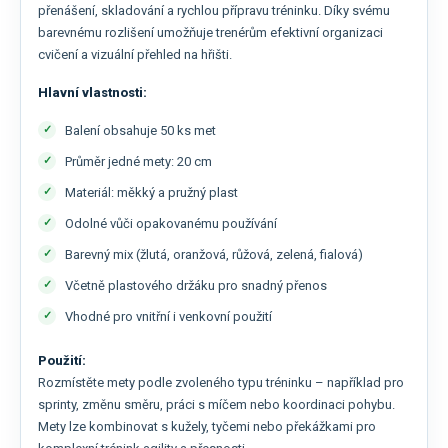
přenášení, skladování a rychlou přípravu tréninku. Díky svému
barevnému rozlišení umožňuje trenérům efektivní organizaci
cvičení a vizuální přehled na hřišti.
Hlavní vlastnosti:
Balení obsahuje 50 ks met
Průměr jedné mety: 20 cm
Materiál: měkký a pružný plast
Odolné vůči opakovanému používání
Barevný mix (žlutá, oranžová, růžová, zelená, fialová)
Včetně plastového držáku pro snadný přenos
Vhodné pro vnitřní i venkovní použití
Použití:
Rozmístěte mety podle zvoleného typu tréninku – například pro
sprinty, změnu směru, práci s míčem nebo koordinaci pohybu.
Mety lze kombinovat s kužely, tyčemi nebo překážkami pro