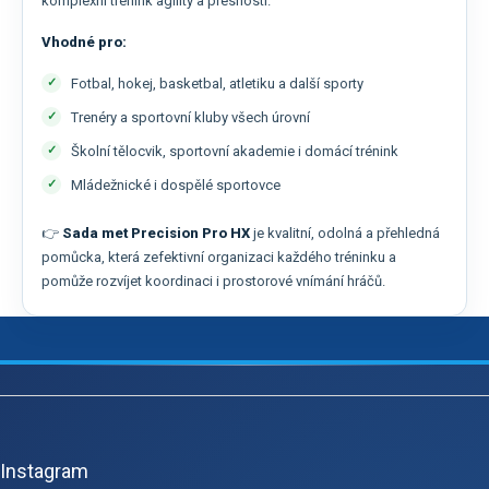
komplexní trénink agility a přesnosti.
Vhodné pro:
Fotbal, hokej, basketbal, atletiku a další sporty
Trenéry a sportovní kluby všech úrovní
Školní tělocvik, sportovní akademie i domácí trénink
Mládežnické i dospělé sportovce
👉
Sada met Precision Pro HX
je kvalitní, odolná a přehledná
pomůcka, která zefektivní organizaci každého tréninku a
pomůže rozvíjet koordinaci i prostorové vnímání hráčů.
Z
á
p
Instagram