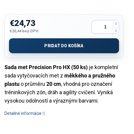
€24,73
€20,44 bez DPH
Jednotková
cena:
PRIDAŤ DO KOŠÍKA
Sada met Precision Pro HX (50 ks)
je kompletní
sada vytyčovacích met z
měkkého a pružného
plastu
o průměru
20 cm
, vhodná pro označení
tréninkových zón, dráh a agility cvičení. Vyniká
vysokou odolností a výraznými barvami.
Detailné informácie