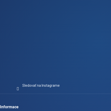
ä
t
i
e
Sledovať na Instagrame
Informace