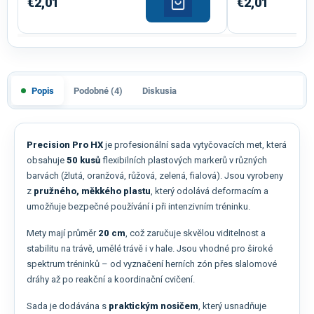
€2,01
€2,01
Popis
Podobné (4)
Diskusia
Precision Pro HX
je profesionální sada vytyčovacích met, která
obsahuje
50 kusů
flexibilních plastových markerů v různých
barvách (žlutá, oranžová, růžová, zelená, fialová). Jsou vyrobeny
z
pružného, měkkého plastu
, který odolává deformacím a
umožňuje bezpečné používání i při intenzivním tréninku.
Mety mají průměr
20 cm
, což zaručuje skvělou viditelnost a
stabilitu na trávě, umělé trávě i v hale. Jsou vhodné pro široké
spektrum tréninků – od vyznačení herních zón přes slalomové
dráhy až po reakční a koordinační cvičení.
Sada je dodávána s
praktickým nosičem
, který usnadňuje