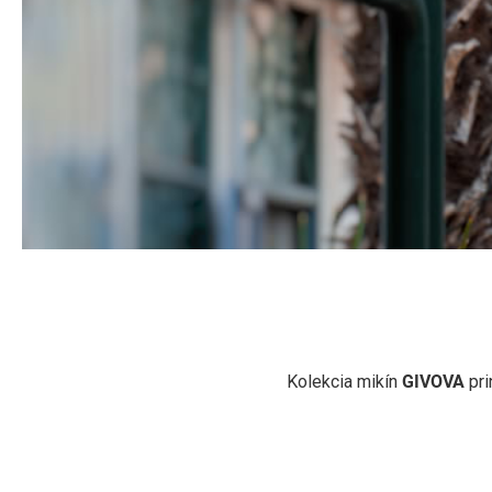
MIKINY
Moderné mikiny GIVOVA – s plným zipsom, polozipsom aj
Kolekcia mikín
GIVOVA
pri