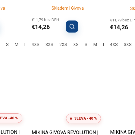
ova
Skladem | Givova
Sk
€11,79 bez DPH
€11,79 bez D
€14,26
€14,26
S
M
L
4XS
XL
2XL
3XS
3XL
2XS
4XL
XS
S
M
L
4XS
XL
2XL
3XS
EVA -40 %
SLEVA -40 %
LUTION |
MIKINA GI
MIKINA GIVOVA REVOLUTION |