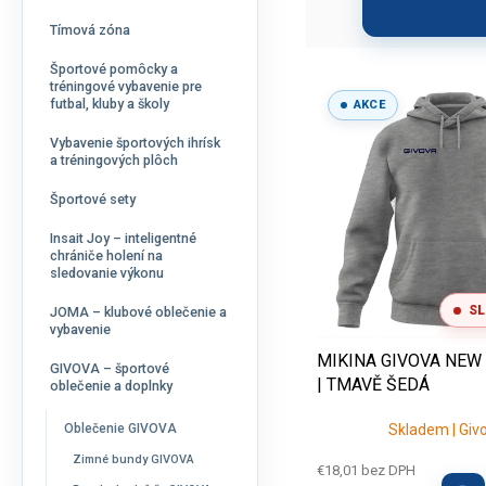
p
i
a
e
Tímová zóna
n
p
e
r
Športové pomôcky a
V
tréningové vybavenie pre
l
o
ý
futbal, kluby a školy
AKCE
d
p
u
Vybavenie športových ihrísk
i
a tréningových plôch
k
s
t
p
Športové sety
o
r
v
Insait Joy – inteligentné
o
chrániče holení na
d
sledovanie výkonu
u
SL
JOMA – klubové oblečenie a
k
vybavenie
t
MIKINA GIVOVA NEW 
o
GIVOVA – športové
| TMAVĚ ŠEDÁ
v
oblečenie a doplnky
Oblečenie GIVOVA
Skladem | Giv
Zimné bundy GIVOVA
€18,01 bez DPH