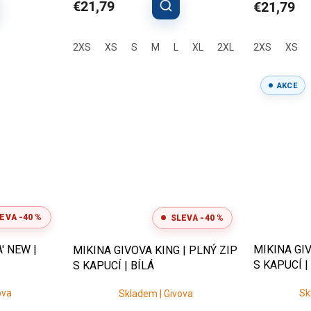
€21,79
€21,79
2XS
XS
S
M
L
XL
2XL
2XS
XS
AKCE
EVA -40 %
SLEVA -40 %
' NEW |
MIKINA GIV
MIKINA GIVOVA KING | PLNÝ ZIP
S KAPUCÍ 
S KAPUCÍ | BÍLÁ
ova
Sk
Skladem | Givova