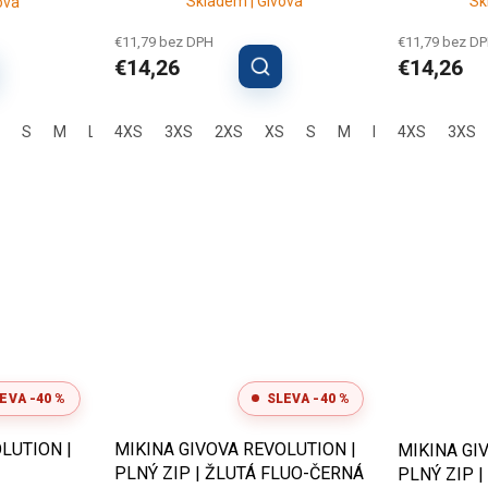
Skladem | Givova
Sk
ova
€11,79 bez DPH
€11,79 bez D
€14,26
€14,26
S
M
L
4XS
XL
2XL
3XS
3XL
2XS
4XL
XS
S
M
L
4XS
XL
2XL
3XS
EVA -40 %
SLEVA -40 %
LUTION |
MIKINA GIVOVA REVOLUTION |
MIKINA GI
PLNÝ ZIP | ŽLUTÁ FLUO-ČERNÁ
PLNÝ ZIP 