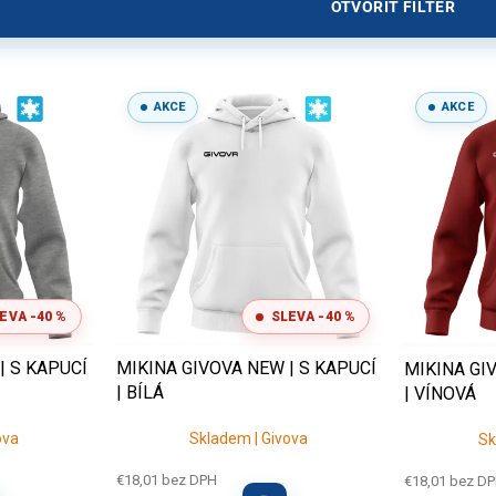
OTVORIŤ FILTER
AKCE
AKCE
EVA -40 %
SLEVA -40 %
| S KAPUCÍ
MIKINA GIVOVA NEW | S KAPUCÍ
MIKINA GI
| BÍLÁ
| VÍNOVÁ
ova
Skladem | Givova
Sk
€18,01 bez DPH
€18,01 bez D