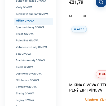
Bundy do dažďa GIVOVA
€21,79
Vesty GIVOVA
Teplákové súpravy GIVOVA
M
L
XL
Mikiny GIVOVA
Športové dresy GIVOVA
AKCE
Tričká GIVOVA
Polotričká GIVOVA
Voľnočasové sety GIVOVA
Sety GIVOVA
Brankárske sety GIVOVA
Tielka GIVOVA
Dámské topy GIVOVA
SL
NNohavice GIVOVA
MIKINA GIVOVA CITTA
Bermudy GIVOVA
PLNÝ ZIP | VÍNOVÁ
Trenky GIVOVA
Skladem | Giv
Legíny GIVOVA