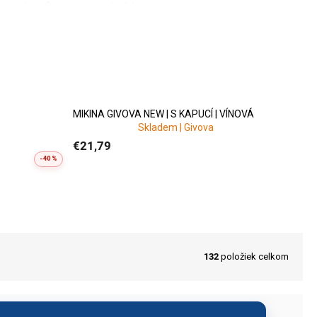
tujú komfort a teplo v každej
ícke aj dospelé tímy
.
MIKINA GIVOVA NEW | S KAPUCÍ | VÍNOVÁ
Skladem | Givova
 dodanie. Radi vám pomôžeme
€21,79
-40 %
132
položiek celkom