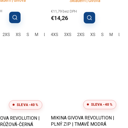
ladem | Givova
Skladem | Givova
PH
€11,79 bez DPH
€14,26
3XL
2XS
4XL
XS
S
M
L
4XS
XL
2XL
3XS
3XL
2XS
4XL
XS
S
M
L
SLEVA -40 %
SLEVA -40 %
MIKINA GIVOVA REVOLUTION |
VOVA REVOLUTION |
PLNÝ ZIP | TMAVĚ MODRÁ
| RŮŽOVÁ-ČERNÁ