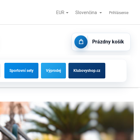
EUR
Slovenčina
tisk
Futbalové bránky, striedačky a vybavenie ihrísk
Kontakty
Prihlásenie
Prázdny košík
NÁKUPNÝ
KOŠÍK
Sportovní sety
Výprodej
Klubovyshop.cz