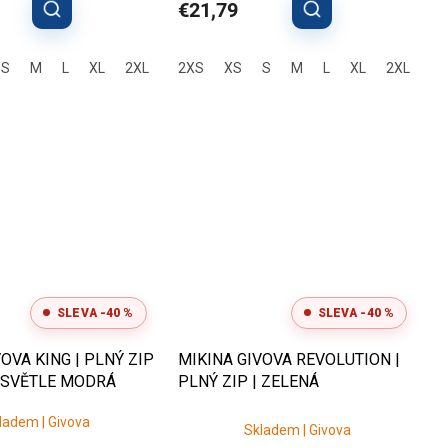
€21,79
S
M
L
XL
2XL
2XS
XS
S
M
L
XL
2XL
SLEVA -40 %
SLEVA -40 %
OVA KING | PLNÝ ZIP
MIKINA GIVOVA REVOLUTION |
| SVĚTLE MODRÁ
PLNÝ ZIP | ZELENÁ
Priemerné
ladem | Givova
Skladem | Givova
hodnotenie