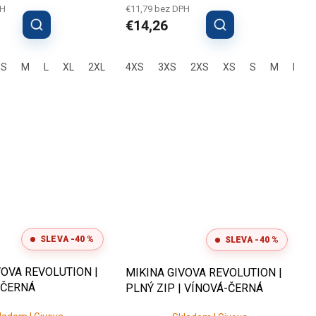
produktu
PH
€11,79 bez DPH
je
€14,26
4,0
z
5
S
M
L
XL
2XL
3XL
4XS
3XS
2XS
XS
S
M
L
hviezdičiek.
SLEVA -40 %
SLEVA -40 %
VOVA REVOLUTION |
MIKINA GIVOVA REVOLUTION |
| ČERNÁ
PLNÝ ZIP | VÍNOVÁ-ČERNÁ