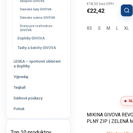
Štulpne GIVOVA
€18,53 bez DPH
€22,42
Dámské šaty GIVOVA
Dámske sukne GIVOVA
Dresy pre rozhodcov
XS
S
M
L
XL
GIVOVA
Doplnky GIVOVA
Tašky a batohy GIVOVA
LEGEA – sportovní oblečení
a doplňky
Výpredaj
Teqball
Dárkové poukazy
SL
Potisk
MIKINA GIVOVA REVO
PLNÝ ZIP | ZELENÁ M
ČERNÁ
Top 10 produktov