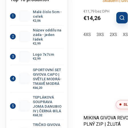
Skladem | Giv
€11,79 bez DPH
Malé číslo 5cm -
celek
€14,26
€2,06
Název oddílu na
4XS
3XS
2XS
XS
záda - jeden
řádek
€2,99
Logo 7x7cm
€2,99
SPORTOVNÍ SET
GIVOVA CAPO |
SVĚTLE MODRÁ-
TMAVĚ MODRÁ
€66,20
TEPLÁKOVÁ
SOUPRAVA
SL
JOMA DANUBIO
IV | ČERNÁ-BÍLÁ
€68,32
MIKINA GIVOVA REVO
PLNÝ ZIP | ŽLUTÁ
TRIČKO GIVOVA