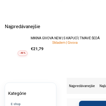
Mikiny sú ideálne ako
vrstva
Najpredávanejšie
Vďaka
unisex striho
MIKINA GIVOVA NEW | S KAPUCÍ | TMAVĚ ŠEDÁ
Skladem | Givova
Pre kluby ponúkame
klubové
€21,79
-40 %
B
R
o
a
Najpredávanejšie
Najl
Preskočiť
č
d
Kategórie
kategórie
n
e
ý
n
E-shop