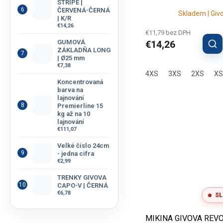
STRIPE |
ČERVENÁ-ČERNÁ
Skladem | Giv
| K/R
€14,26
€11,79 bez DPH
GUMOVÁ
€14,26
ZÁKLADŇA LONG
| Ø25 mm
€7,38
4XS
3XS
2XS
XS
Koncentrovaná
barva na
lajnování
Premierline 15
kg až na 10
lajnování
€111,07
Velké číslo 24cm
- jedna cifra
€2,99
TRENKY GIVOVA
CAPO-V | ČERNÁ
€6,78
SL
MIKINA GIVOVA REVO