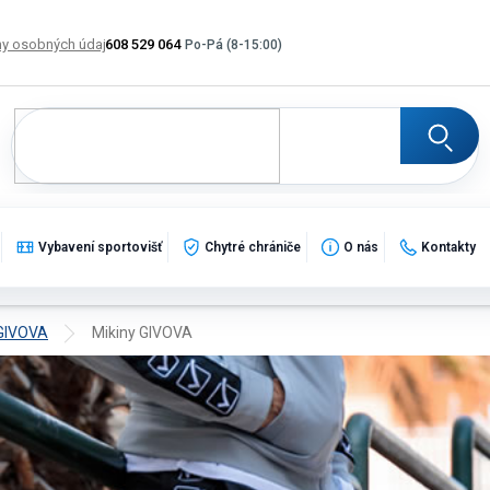
y osobných údajov
608 529 064
Výmena, vrátenie a reklamácia tovaru
Katalogy
Po
Vybavení sportovišť
Chytré chrániče
O nás
Kontakty
 GIVOVA
Mikiny GIVOVA
ové mikiny pre kluby