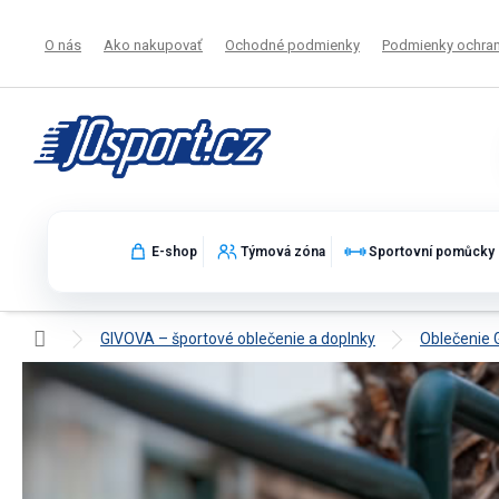
Prejsť
na
O nás
Ako nakupovať
Ochodné podmienky
Podmienky ochran
obsah
E-shop
Týmová zóna
Sportovní pomůcky
Domov
GIVOVA – športové oblečenie a doplnky
Oblečenie
Mikiny GIVOVA – športové a voľnočas