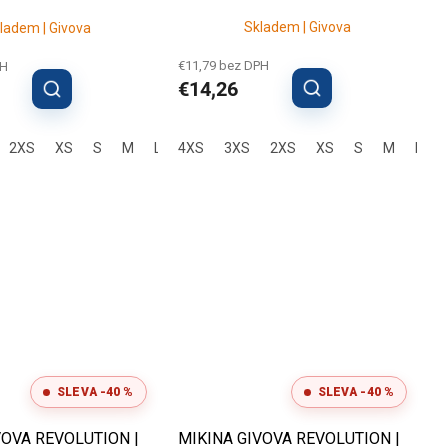
Skladem | Givova
ladem | Givova
€11,79 bez DPH
PH
€14,26
3XL
2XS
4XL
XS
S
M
L
4XS
XL
2XL
3XS
3XL
2XS
4XL
XS
S
M
L
SLEVA -40 %
SLEVA -40 %
VOVA REVOLUTION |
MIKINA GIVOVA REVOLUTION |