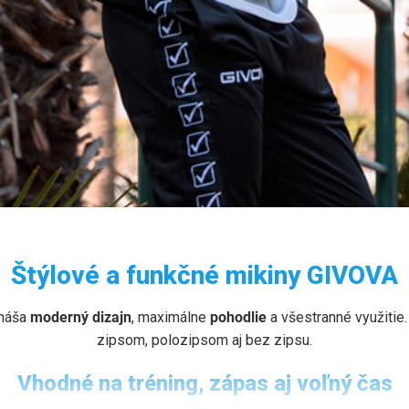
 GIVOVA
Štýlové a funkčné mikiny GIVOVA
 bez zipsu. Pohodlie a štýl pre mužov, ženy aj deti.
náša
moderný dizajn
, maximálne
pohodlie
a všestranné využitie
zipsom, polozipsom aj bez zipsu.
Vhodné na tréning, zápas aj voľný čas