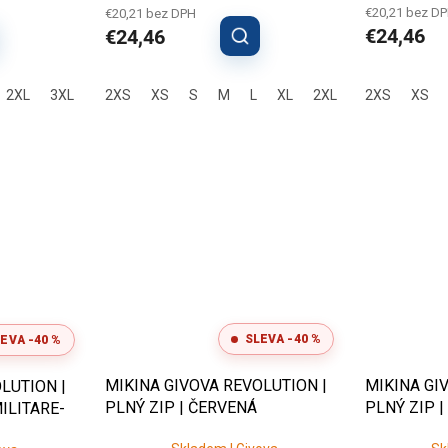
€20,21 bez D
€20,21 bez DPH
€24,46
€24,46
2XL
3XL
2XS
XS
S
M
L
XL
2XL
3XL
2XS
XS
SLEVA -40 %
EVA -40 %
MIKINA GIVOVA REVOLUTION |
MIKINA GI
LUTION |
PLNÝ ZIP | ČERVENÁ
PLNÝ ZIP 
ILITARE-