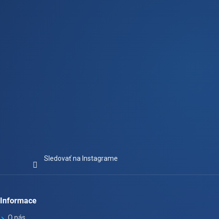
t
i
e
Sledovať na Instagrame
Informace
O nás