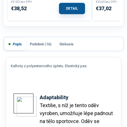
€31,83 bez DPH
€30,60 bez DPH
€38,52
€37,02
DETAIL
Popis
Podobné (16)
Diskusia
Kalhoty z polyesterového úpletu. Elastický pas.
Adaptability
Textilie, s níž je tento oděv
vyroben, umožňuje lépe padnout
na tělo sportovce. Oděv se