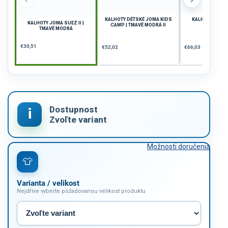
KALHOTY DĚTSKÉ JOMA KIDS
KALHOTY JOMA 
KALHOTY JOMA SUEZ II |
CAMP | TMAVĚ MODRÁ II
MODR
TMAVĚ MODRÁ
€30,51
€52,02
€66,03
Možnosti doručenia
Varianta / velikost
Nejdříve vyberte požadovanou velikost produktu