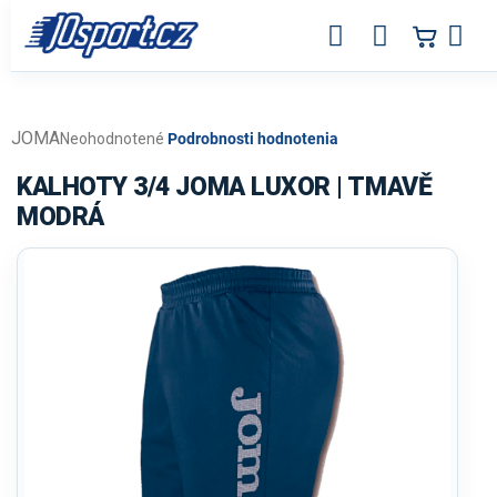
Prejsť
na
obsah
JOMA
Priemerné
Neohodnotené
Podrobnosti hodnotenia
hodnotenie
produktu
KALHOTY 3/4 JOMA LUXOR | TMAVĚ
je
MODRÁ
0,0
z
5
hviezdičiek.