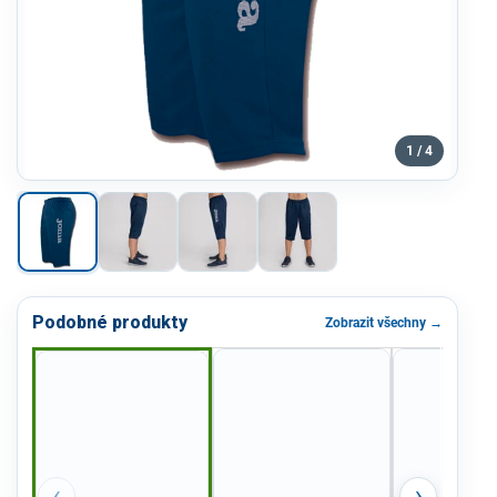
1 / 4
Podobné produkty
Zobrazit všechny →
‹
›