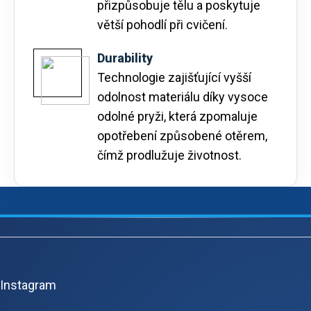
přizpůsobuje tělu a poskytuje
větší pohodlí při cvičení.
Durability
Technologie zajišťující vyšší
odolnost materiálu díky vysoce
odolné pryži, která zpomaluje
opotřebení způsobené otěrem,
čímž prodlužuje životnost.
Z
á
p
Instagram
ä