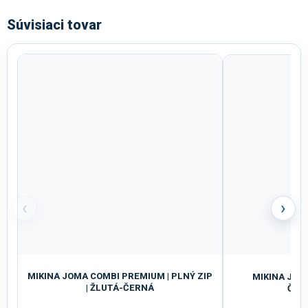
Súvisiaci tovar
‹
›
MIKINA JOMA COMBI PREMIUM | PLNÝ ZIP
MIKINA JOMA
| ŽLUTÁ-ČERNÁ
ČER