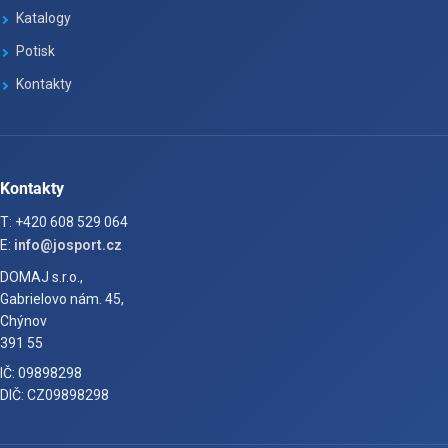
Katalogy
Potisk
Kontakty
Kontakty
T: +420 608 529 064
E:
info@josport.cz
DOMAJ s.r.o.,
Gabrielovo nám. 45,
Chýnov
391 55
IČ: 09898298
DIČ: CZ09898298