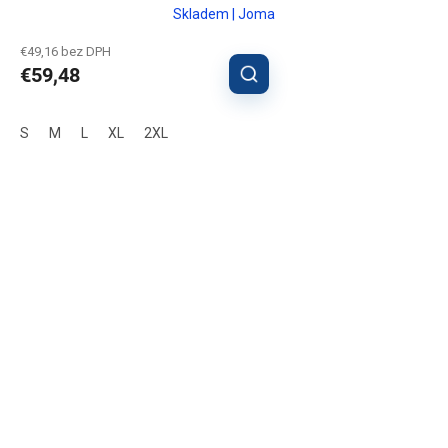
Skladem | Joma
€49,16 bez DPH
€59,48
S
M
L
XL
2XL