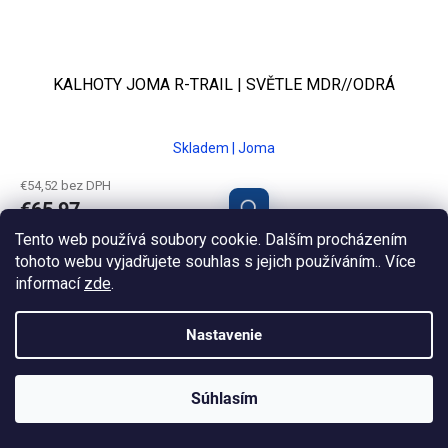
KALHOTY JOMA R-TRAIL | SVĚTLE MDR//ODRÁ
Skladem | Joma
€54,52 bez DPH
€65,97
Tento web používá soubory cookie. Dalším procházením
tohoto webu vyjadřujete souhlas s jejich používáním.. Více
S
M
L
XL
2XL
informací
zde
.
Nastavenie
Súhlasím
KLUBOVÁ NABÍDKA
⚡
ZDARMA
Ozveme se do 24 hodin