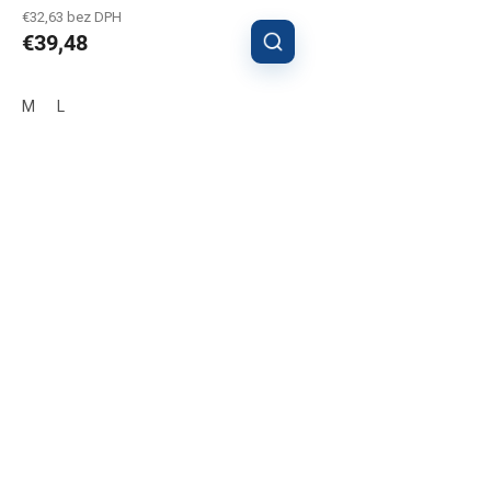
€32,63 bez DPH
€39,48
M
L