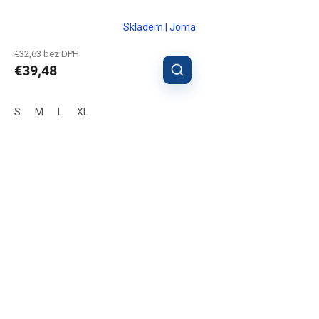
Skladem | Joma
€32,63 bez DPH
€39,48
S
M
L
XL