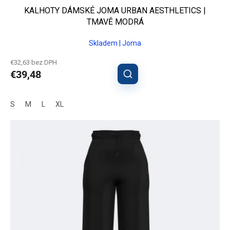
KALHOTY DÁMSKÉ JOMA URBAN AESTHLETICS |
TMAVĚ MODRÁ
Skladem | Joma
€32,63 bez DPH
€39,48
S
M
L
XL