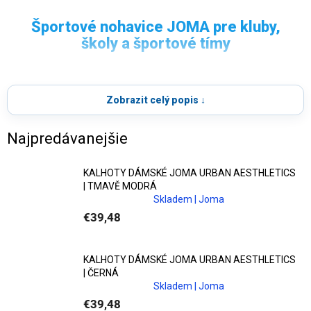
NOHAVICE JOMA
Športové nohavice JOMA pre kluby,
školy a športové tímy
Funkčné
športové nohavice JOMA
na tréning,
Vyberte si z ponuky
športových nohavíc JOMA
,
cestovanie aj klubové outfity.
ideálnych na tréningy, voľnočasové aktivity aj
Zobrazit celý popis ↓
každodenné nosenie. Ponúkame pánske, dámske aj
detské varianty, ktoré zaručia pohodlie, voľnosť pohybu
Najpredávanejšie
a moderný vzhľad.
KALHOTY DÁMSKÉ JOMA URBAN AESTHLETICS
Funkčné materiály a dlhá životnosť
| TMAVĚ MODRÁ
Skladem | Joma
Nohavice JOMA sú vyrobené z
kvalitných funkčných
€39,48
materiálov
, ktoré zabezpečujú
priedušnosť, odolnosť a
jednoduchú údržbu
aj pri pravidelnom športovom
KALHOTY DÁMSKÉ JOMA URBAN AESTHLETICS
zaťažení.
| ČERNÁ
Skladem | Joma
Ideálna súčasť klubových kolekcií
€39,48