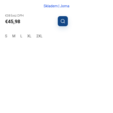
Skladem | Joma
€38 bez DPH
€45,98
S
M
L
XL
2XL