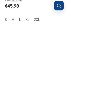
€38 bez DPH
€45,98
S
M
L
XL
2XL