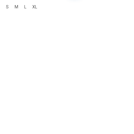
S
M
L
XL