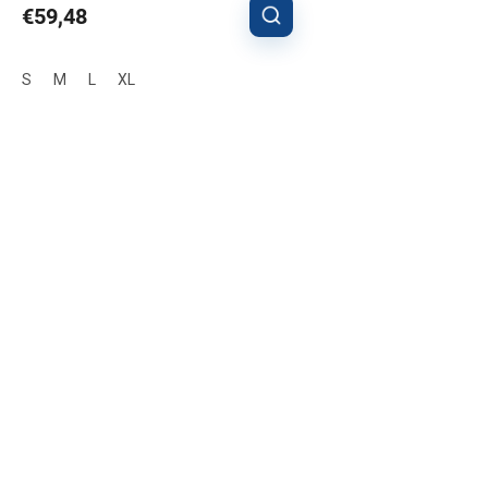
€59,48
S
M
L
XL