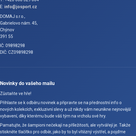
E:
info@josport.cz
DOMAJ s.r.o.,
Gabrielovo nám. 45,
Chýnov
391 55
IČ: 09898298
DIČ: CZ09898298
Novinky do vašeho mailu
Zůstaňte ve hře!
Přihlaste se k odběru novinek a připravte se na přednostní info o
nových kolekcích, exkluzivní slevy a už nikdy vám neunikne nejnovější
vybavení, díky kterému bude váš tým na vrcholu své hry.
Pamatujte, že šampioni nečekají na příležitosti, ale vytvářejí je. Takže
stiskněte tlačítko pro odběr, jako by to byl vítězný výstřel, a pojďme