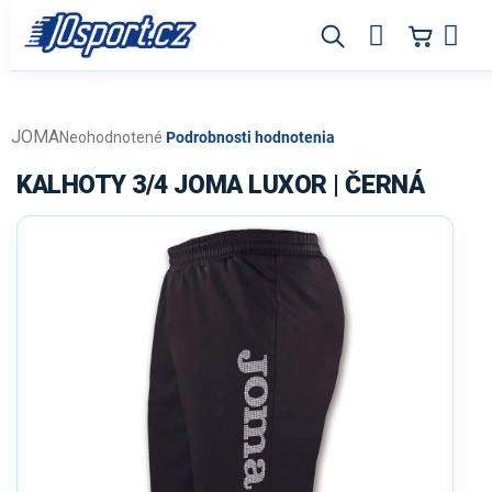
Prejsť
na
obsah
JOMA
Priemerné
Neohodnotené
Podrobnosti hodnotenia
hodnotenie
produktu
KALHOTY 3/4 JOMA LUXOR | ČERNÁ
je
0,0
z
5
hviezdičiek.