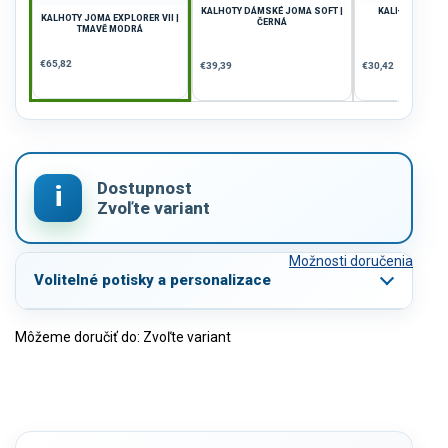
KALHOTY DÁMSKÉ JOMA SOFT |
KALHOTY JOMA 
KALHOTY JOMA EXPLORER VII |
ČERNÁ
VÍNOV
TMAVĚ MODRÁ
€65,82
€39,39
€30,42
Možnosti doručenia
Volitelné potisky a personalizace
Môžeme doručiť do:
Zvoľte variant