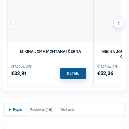
‹
›
MIKINA JOMA MONTANA | ČERNÁ
MIKINA JOMA O
KAPU
€27,20 bez DPH
€43,27 bez DPH
€32,91
€52,36
DETAIL
Popis
Podobné (16)
Diskusia