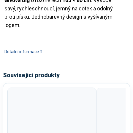
Givova Big
o rozměrech
165 × 80 cm
. Vysoce
savý, rychleschnoucí, jemný na dotek a odolný
proti písku. Jednobarevný design s vyšívaným
logem.
Detailní informace
Související produkty