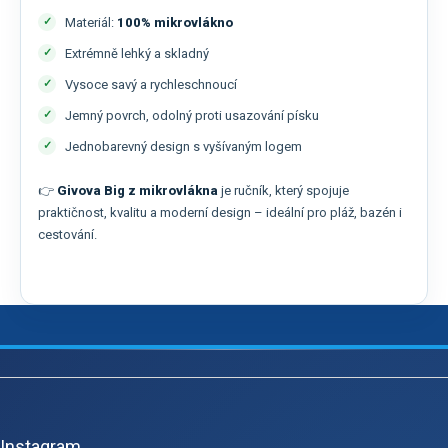
Materiál:
100% mikrovlákno
Extrémně lehký a skladný
Vysoce savý a rychleschnoucí
Jemný povrch, odolný proti usazování písku
Jednobarevný design s vyšívaným logem
👉
Givova Big z mikrovlákna
je ručník, který spojuje
praktičnost, kvalitu a moderní design – ideální pro pláž, bazén i
cestování.
Z
á
p
Instagram