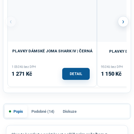
‹
›
PLAVKY DÁMSKÉ JOMA SHARK IV | ČERNÁ
PLAVKY DÁMS
1 050 Kč bez DPH
950 Kč bez DPH
1 271 Kč
1 150 Kč
DETAIL
Popis
Podobné (14)
Diskuze