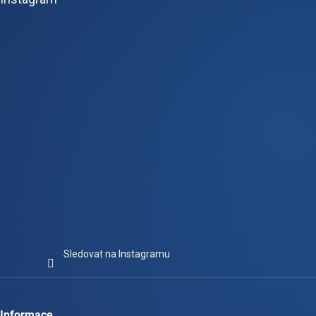
a
t
í
Sledovat na Instagramu
Informace