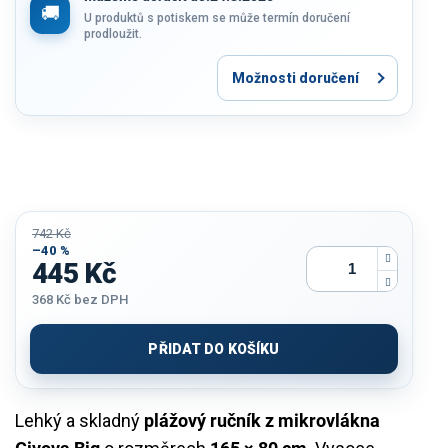
U produktů s potiskem se může termín doručení
prodloužit.
Možnosti doručení
742 Kč
–40 %
445 Kč
368 Kč
bez DPH
Měrná
cena:
PŘIDAT DO KOŠÍKU
Lehký a skladný
plážový ručník z mikrovlákna