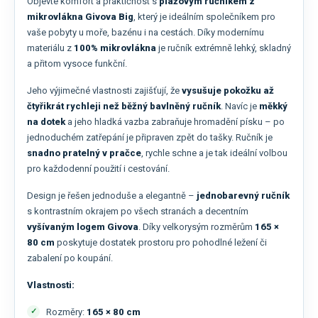
Objevte komfort a praktičnost s
plážovým ručníkem z
mikrovlákna Givova Big
, který je ideálním společníkem pro
vaše pobyty u moře, bazénu i na cestách. Díky modernímu
materiálu z
100% mikrovlákna
je ručník extrémně lehký, skladný
a přitom vysoce funkční.
Jeho výjimečné vlastnosti zajišťují, že
vysušuje pokožku až
čtyřikrát rychleji než běžný bavlněný ručník
. Navíc je
měkký
na dotek
a jeho hladká vazba zabraňuje hromadění písku – po
jednoduchém zatřepání je připraven zpět do tašky. Ručník je
snadno pratelný v pračce
, rychle schne a je tak ideální volbou
pro každodenní použití i cestování.
Design je řešen jednoduše a elegantně –
jednobarevný ručník
s kontrastním okrajem po všech stranách a decentním
vyšívaným logem Givova
. Díky velkorysým rozměrům
165 ×
80 cm
poskytuje dostatek prostoru pro pohodlné ležení či
zabalení po koupání.
Vlastnosti:
Rozměry:
165 × 80 cm