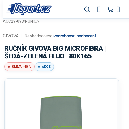
Přejít
na
obsah
ACC29-0934-UNICA
GIVOVA
Průměrné
Neohodnoceno
Podrobnosti hodnocení
hodnocení
produktu
RUČNÍK GIVOVA BIG MICROFIBRA |
je
ŠEDÁ-ZELENÁ FLUO | 80X165
0,0
z
SLEVA -40 %
AKCE
5
hvězdiček.