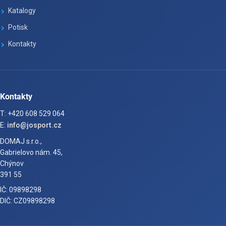
Katalogy
Potisk
Kontakty
Kontakty
T: +420 608 529 064
E:
info@josport.cz
DOMAJ s.r.o.,
Gabrielovo nám. 45,
Chýnov
391 55
IČ: 09898298
DIČ: CZ09898298