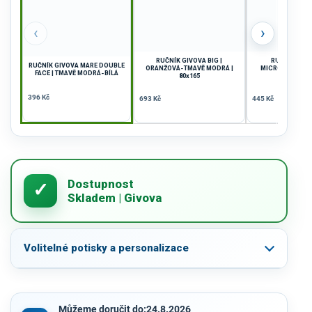
‹
›
RUČNÍK GIVOVA BIG |
RUČNÍK GIVO
RUČNÍK GIVOVA MARE DOUBLE
ORANŽOVÁ-TMAVĚ MODRÁ |
MICROFIBRA | O
FACE | TMAVĚ MODRÁ-BÍLÁ
80x165
80x16
396 Kč
693 Kč
445 Kč
Volitelné potisky a personalizace
Můžeme doručit do:
24.8.2026