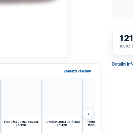
121
100 Kč
Měrná
cena:
Detailní i
Zobrazit všechny →
›
PONOŽKY JOMA | VYSOKÉ
PONOŽKY JOMA | STŘEDNÍ
PONOŽKY JOMA | SVĚTLE
PON
| ČERNÁ
| ČERNÁ
MODRÁ-TMAVĚ MODRÁ