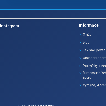
Z
á
Informace
Instagram
p
a
O nás
t
Blog
í
Jak nakupovat
Obchodní podm
Podmínky ochra
Mimosoudní řeš
sporu
Výměna, vrácen