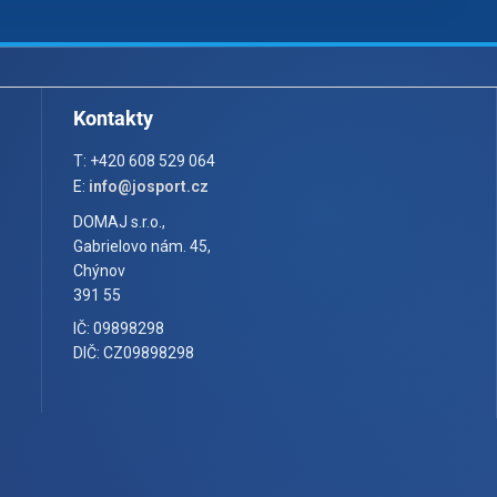
Kontakty
T: +420 608 529 064
E:
info@josport.cz
DOMAJ s.r.o.,
Gabrielovo nám. 45,
Chýnov
391 55
IČ: 09898298
DIČ: CZ09898298