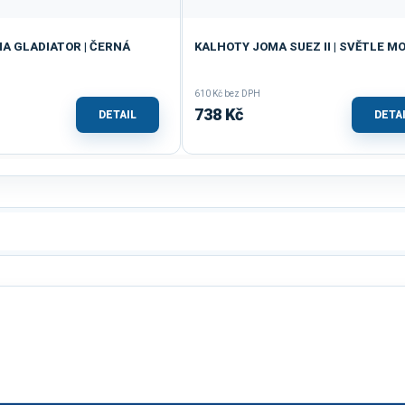
A GLADIATOR | ČERNÁ
KALHOTY JOMA SUEZ II | SVĚTLE M
610 Kč bez DPH
738 Kč
DETAIL
DETA