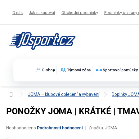
Přejít
na
O nás
Jak nakupovat
Obchodní podmínky
Podmínky ochrany 
obsah
E-shop
Týmová zóna
Sportovní pomůcky
Domů
JOMA – klubové oblečení a vybavení
Doplňky JOM
PONOŽKY JOMA | KRÁTKÉ | TMA
Průměrné
Neohodnoceno
Podrobnosti hodnocení
Značka:
JOMA
hodnocení