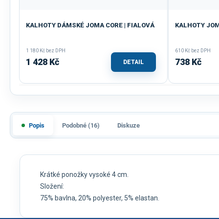
KALHOTY DÁMSKÉ JOMA CORE | FIALOVÁ
KALHOTY JOM
1 180 Kč bez DPH
610 Kč bez DPH
1 428 Kč
738 Kč
DETAIL
Popis
Podobné (16)
Diskuze
Krátké ponožky vysoké 4 cm.
Složení:
75% bavlna, 20% polyester, 5% elastan.