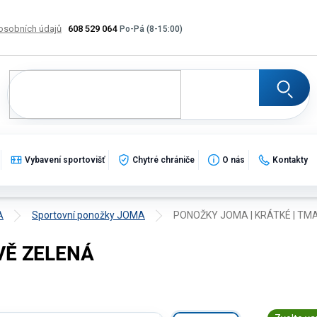
osobních údajů
608 529 064
Výměna, vrácení a reklamace zboží
Katalogy
Potisk
Vybavení sportovišť
Chytré chrániče
O nás
Kontakty
A
Sportovní ponožky JOMA
PONOŽKY JOMA | KRÁTKÉ | TM
VĚ ZELENÁ