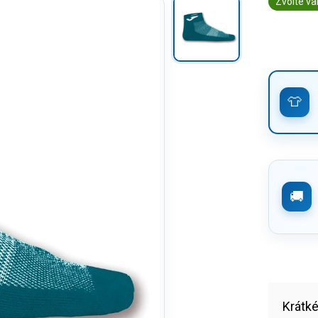
Zvolte va
Krátk