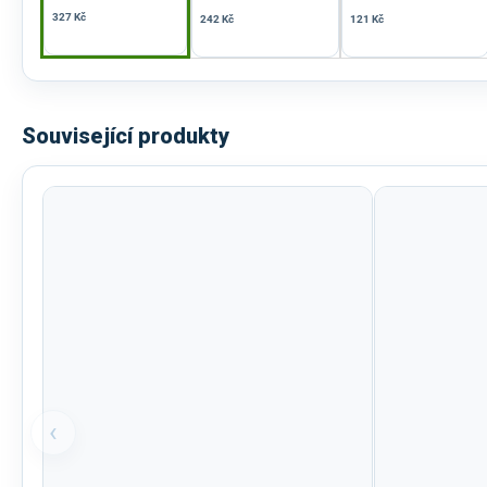
327 Kč
242 Kč
121 Kč
Související produkty
‹