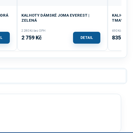
ODRÁ
KALHOTY DÁMSKÉ JOMA EVEREST |
KALHOTY J
ZELENÁ
TMAVĚ MO
2 280 Kč bez DPH
690 Kč bez DP
2 759 Kč
835 Kč
IL
DETAIL