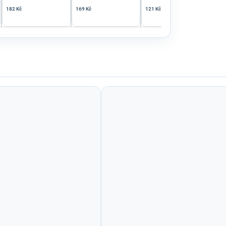
182 Kč
169 Kč
121 Kč
242 