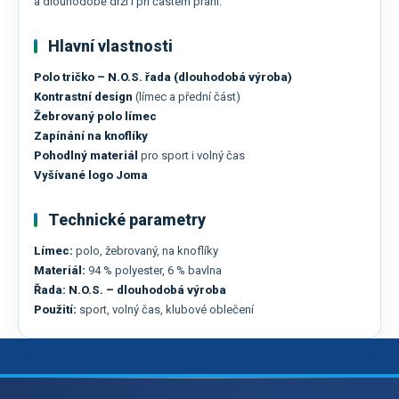
a dlouhodobě drží i při častém praní.
Hlavní vlastnosti
Polo tričko – N.O.S. řada (dlouhodobá výroba)
Kontrastní design
(límec a přední část)
Žebrovaný polo límec
Zapínání na knoflíky
Pohodlný materiál
pro sport i volný čas
Vyšívané logo Joma
Technické parametry
Límec:
polo, žebrovaný, na knoflíky
Materiál:
94 % polyester, 6 % bavlna
Řada:
N.O.S. – dlouhodobá výroba
Použití:
sport, volný čas, klubové oblečení