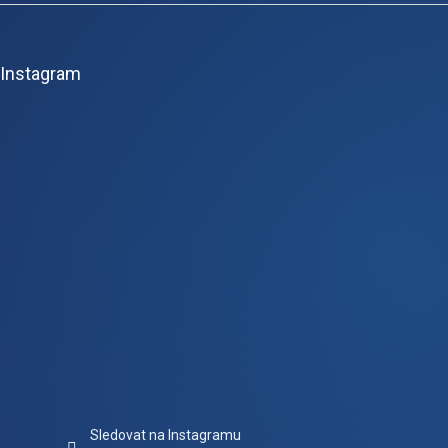
Z
á
p
Instagram
a
t
í
Sledovat na Instagramu