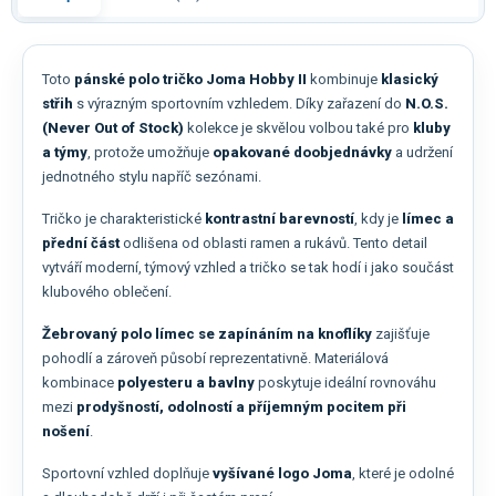
Toto
pánské polo tričko Joma Hobby II
kombinuje
klasický
střih
s výrazným sportovním vzhledem. Díky zařazení do
N.O.S.
(Never Out of Stock)
kolekce je skvělou volbou také pro
kluby
a týmy
, protože umožňuje
opakované doobjednávky
a udržení
jednotného stylu napříč sezónami.
Tričko je charakteristické
kontrastní barevností
, kdy je
límec a
přední část
odlišena od oblasti ramen a rukávů. Tento detail
vytváří moderní, týmový vzhled a tričko se tak hodí i jako součást
klubového oblečení.
Žebrovaný polo límec se zapínáním na knoflíky
zajišťuje
pohodlí a zároveň působí reprezentativně. Materiálová
kombinace
polyesteru a bavlny
poskytuje ideální rovnováhu
mezi
prodyšností, odolností a příjemným pocitem při
nošení
.
Sportovní vzhled doplňuje
vyšívané logo Joma
, které je odolné