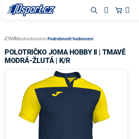
Přejít
na
obsah
JOMA
Průměrné
Neohodnoceno
Podrobnosti hodnocení
hodnocení
produktu
POLOTRIČKO JOMA HOBBY II | TMAVĚ
je
MODRÁ-ŽLUTÁ | K/R
0,0
z
5
hvězdiček.