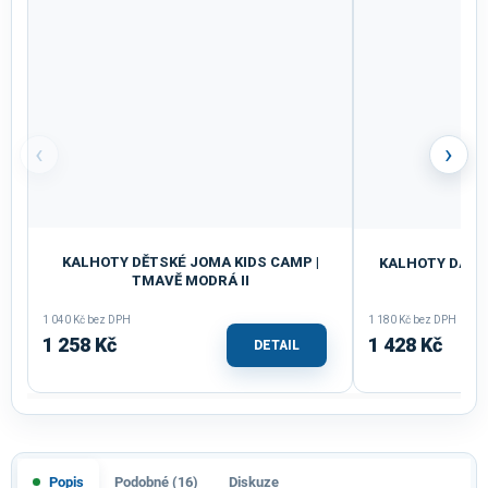
‹
›
KALHOTY DĚTSKÉ JOMA KIDS CAMP |
KALHOTY DÁMS
TMAVĚ MODRÁ II
1 040 Kč bez DPH
1 180 Kč bez DPH
1 258 Kč
1 428 Kč
DETAIL
Popis
Podobné (16)
Diskuze