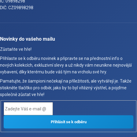
IČ: 09898298
DIČ: CZ09898298
Novinky do vašeho mailu
Zůstaňte ve hře!
Přihlaste se k odběru novinek a připravte se na přednostní info o
nových kolekcích, exkluzivní slevy a už nikdy vám neunikne nejnovější
vybavení, díky kterému bude váš tým na vrcholu své hry.
Pamatujte, že šampioni nečekají na příležitosti, ale vytvářejí je. Takže
stiskněte tlačítko pro odběr, jako by to byl vítězný výstřel, a pojďme
společně zůstat ve hře!