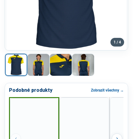
1 / 4
Podobné produkty
Zobrazit všechny →
‹
›