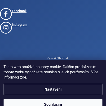
Facebook
Instagram
Vytvořil Shoptet
Tento web používá soubory cookie. Dalším procházením
tohoto webu vyjadřujete souhlas s jejich používáním.. Více
Copyright 2026
www.josport.cz
. Všechna práva vyhrazena.
informací
zde
.
Nastavení
Souhlasím
KLUBOVÁ NABÍDKA