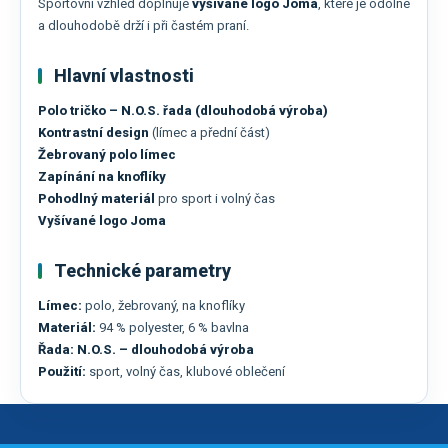
Sportovní vzhled doplňuje
vyšívané logo Joma
, které je odolné
a dlouhodobě drží i při častém praní.
Hlavní vlastnosti
Polo tričko – N.O.S. řada (dlouhodobá výroba)
Kontrastní design
(límec a přední část)
Žebrovaný polo límec
Zapínání na knoflíky
Pohodlný materiál
pro sport i volný čas
Vyšívané logo Joma
Technické parametry
Límec:
polo, žebrovaný, na knoflíky
Materiál:
94 % polyester, 6 % bavlna
Řada:
N.O.S. – dlouhodobá výroba
Použití:
sport, volný čas, klubové oblečení