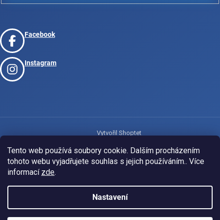
Facebook
Instagram
Vytvořil Shoptet
Tento web používá soubory cookie. Dalším procházením
tohoto webu vyjadřujete souhlas s jejich používáním.. Více
Copyright 2026
www.josport.cz
. Všechna práva vyhrazena.
informací
zde
.
Nastavení