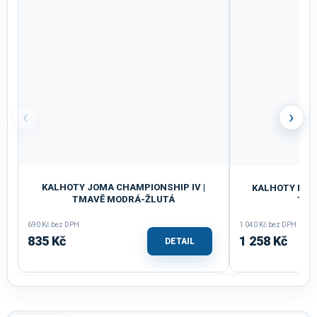
‹
›
KALHOTY JOMA CHAMPIONSHIP IV |
KALHOTY DĚTS
TMAVĚ MODRÁ-ŽLUTÁ
TMA
690 Kč bez DPH
1 040 Kč bez DPH
835 Kč
1 258 Kč
DETAIL