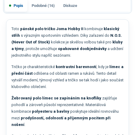
Popis
Podobné (16)
Diskuze
Toto
pánské polo tričko Joma Hobby II
kombinuje
klasický
střih
s výrazným sportovním vzhledem. Díky zařazení do
N.O.S.
(Never Out of Stock)
kolekce je skvělou volbou také pro
kluby
a týmy
, protože umožňuje
opakované doobjednávky
a udržení
jednotného stylu napříč sezónami.
Tričko je charakteristické
kontrastní barevností
, kdy je
límec a
přední část
odlišena od oblasti ramen a rukávů. Tento detail
vytváří moderní, týmový vzhled a tričko se tak hodí i jako součást
klubového oblečení.
Žebrovaný polo límec se zapínáním na knoflíky
zajišťuje
pohodlí a zároveň působí reprezentativně. Materiálová
kombinace
polyesteru a bavlny
poskytuje ideální rovnováhu
mezi
prodyšností, odolností a příjemným pocitem při
nošení
.