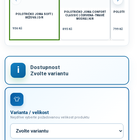
POLOTRIČKO JOMA CONFORT
POLOTRIČKO JOMA
POLOTRIČKO JOMA SOFT |
CLASSIC | ČERVENÁ-TMAVĚ
| ČERVENÁ 
BÉŽOVÁ | D/R
MODRÁ | K/R
956 Kč
895 Kč
799 Kč
Varianta / velikost
Nejdříve vyberte požadovanou velikost produktu