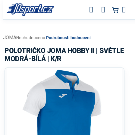
Přejít
na
obsah
JOMA
Průměrné
Neohodnoceno
Podrobnosti hodnocení
hodnocení
produktu
POLOTRIČKO JOMA HOBBY II | SVĚTLE
je
MODRÁ-BÍLÁ | K/R
0,0
z
5
hvězdiček.