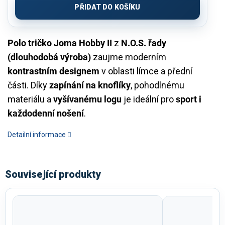
PŘIDAT DO KOŠÍKU
Polo tričko Joma Hobby II
z
N.O.S. řady
(dlouhodobá výroba)
zaujme moderním
kontrastním designem
v oblasti límce a přední
části. Díky
zapínání na knoflíky
, pohodlnému
materiálu a
vyšívanému logu
je ideální pro
sport i
každodenní nošení
.
Detailní informace
Související produkty