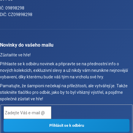
IČ: 09898298
DIČ: CZ09898298
Novinky do vašeho mailu
Zůstaňte ve hře!
Přihlaste se k odběru novinek a připravte se na přednostní info o
nových kolekcích, exkluzivní slevy a už nikdy vám neunikne nejnovější
vybavení, díky kterému bude váš tým na vrcholu své hry.
Pamatujte, že šampioni nečekají na příležitosti, ale vytvářejí je. Takže
stiskněte tlačítko pro odběr, jako by to byl vítězný výstřel, a pojďme
společně zůstat ve hře!