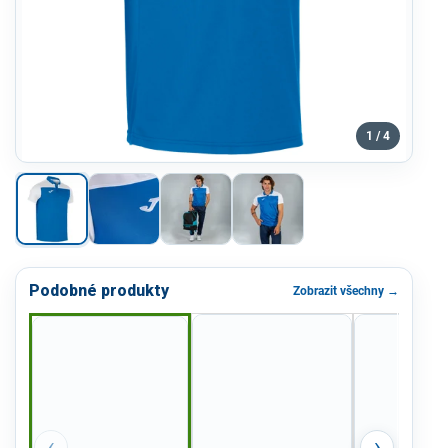
1 / 4
Podobné produkty
Zobrazit všechny →
‹
›