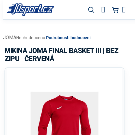
Přejít
na
obsah
JOMA
Průměrné
Neohodnoceno
Podrobnosti hodnocení
hodnocení
produktu
MIKINA JOMA FINAL BASKET III | BEZ
je
ZIPU | ČERVENÁ
0,0
z
5
hvězdiček.