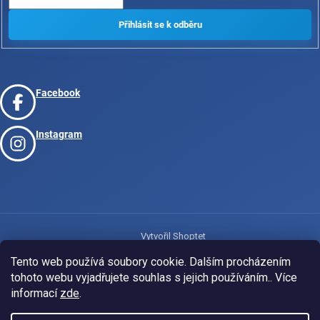
Facebook
Instagram
Vytvořil Shoptet
Tento web používá soubory cookie. Dalším procházením
tohoto webu vyjadřujete souhlas s jejich používáním.. Více
Copyright 2026
www.josport.cz
. Všechna práva vyhrazena.
informací
zde
.