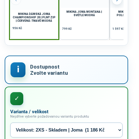
MIKINA JOMA MONTANA |
MIKINA JOMA EL
MIKINA DÁMSKÁ JOMA
SVĚTLE MODRÁ
POLOZIP | TMA
CHAMPIONSHIP 20 | PLNÝ ZIP
| ČERVENÁ-TMAVĚ MODRÁ
956 Kč
799 Kč
1 597 Kč
Varianta / velikost
Nejdříve vyberte požadovanou variantu produktu