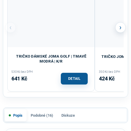
‹
›
TRIČKO DÁMSKÉ JOMA GOLF | TMAVĚ
TRIČKO JOMA ST
MODRÁ | K/R
530 Kč bez DPH
350 Kč bez DPH
641 Kč
424 Kč
DETAIL
Popis
Podobné (16)
Diskuze