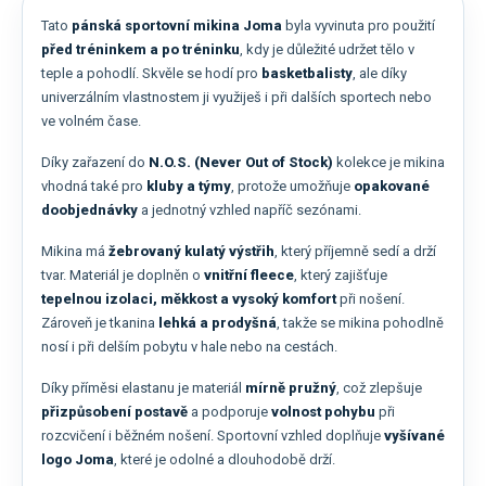
Tato
pánská sportovní mikina Joma
byla vyvinuta pro použití
před tréninkem a po tréninku
, kdy je důležité udržet tělo v
teple a pohodlí. Skvěle se hodí pro
basketbalisty
, ale díky
univerzálním vlastnostem ji využiješ i při dalších sportech nebo
ve volném čase.
Díky zařazení do
N.O.S. (Never Out of Stock)
kolekce je mikina
vhodná také pro
kluby a týmy
, protože umožňuje
opakované
doobjednávky
a jednotný vzhled napříč sezónami.
Mikina má
žebrovaný kulatý výstřih
, který příjemně sedí a drží
tvar. Materiál je doplněn o
vnitřní fleece
, který zajišťuje
tepelnou izolaci, měkkost a vysoký komfort
při nošení.
Zároveň je tkanina
lehká a prodyšná
, takže se mikina pohodlně
nosí i při delším pobytu v hale nebo na cestách.
Díky příměsi elastanu je materiál
mírně pružný
, což zlepšuje
přizpůsobení postavě
a podporuje
volnost pohybu
při
rozcvičení i běžném nošení. Sportovní vzhled doplňuje
vyšívané
logo Joma
, které je odolné a dlouhodobě drží.