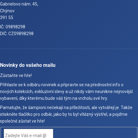
Gabrielovo nám. 45,
Chýnov
391 55
IČ: 09898298
DIČ: CZ09898298
Novinky do vašeho mailu
Zůstaňte ve hře!
Přihlaste se k odběru novinek a připravte se na přednostní info o
nových kolekcích, exkluzivní slevy a už nikdy vám neunikne nejnovější
vybavení, díky kterému bude váš tým na vrcholu své hry.
Pamatujte, že šampioni nečekají na příležitosti, ale vytvářejí je. Takže
stiskněte tlačítko pro odběr, jako by to byl vítězný výstřel, a pojďme
společně zůstat ve hře!