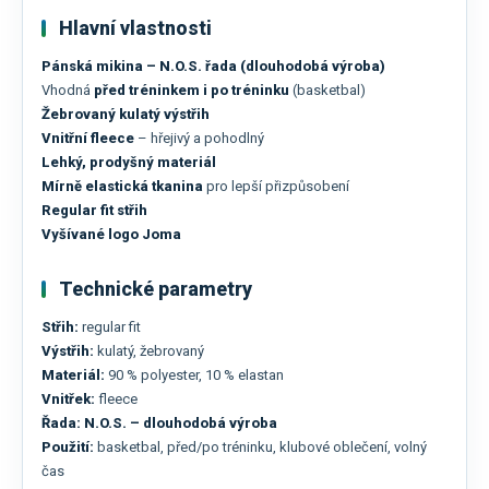
Hlavní vlastnosti
Pánská mikina – N.O.S. řada (dlouhodobá výroba)
Vhodná
před tréninkem i po tréninku
(basketbal)
Žebrovaný kulatý výstřih
Vnitřní fleece
– hřejivý a pohodlný
Lehký, prodyšný materiál
Mírně elastická tkanina
pro lepší přizpůsobení
Regular fit střih
Vyšívané logo Joma
Technické parametry
Střih:
regular fit
Výstřih:
kulatý, žebrovaný
Materiál:
90 % polyester, 10 % elastan
Vnitřek:
fleece
Řada:
N.O.S. – dlouhodobá výroba
Použití:
basketbal, před/po tréninku, klubové oblečení, volný
čas