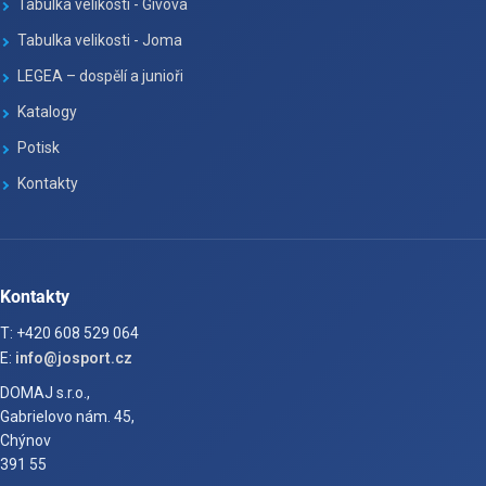
Tabulka velikosti - Givova
Tabulka velikosti - Joma
LEGEA – dospělí a junioři
Katalogy
Potisk
Kontakty
Kontakty
T: +420 608 529 064
E:
info@josport.cz
DOMAJ s.r.o.,
Gabrielovo nám. 45,
Chýnov
391 55