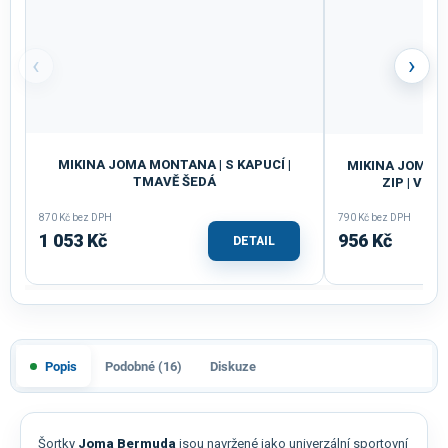
‹
›
MIKINA JOMA MONTANA | S KAPUCÍ |
MIKINA JOMA C
TMAVĚ ŠEDÁ
ZIP | VÍ
870 Kč bez DPH
790 Kč bez DPH
1 053 Kč
956 Kč
DETAIL
Popis
Podobné (16)
Diskuze
Šortky
Joma Bermuda
jsou navržené jako univerzální sportovní