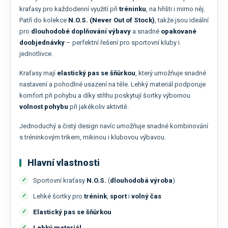
kraťasy pro každodenní využití při
tréninku
, na hřišti i mimo něj.
Patří do kolekce
N.O.S. (Never Out of Stock)
, takže jsou ideální
pro
dlouhodobé doplňování výbavy
a snadné
opakované
doobjednávky
– perfektní řešení pro sportovní kluby i
jednotlivce.
Kraťasy mají
elastický pas se šňůrkou
, který umožňuje snadné
nastavení a pohodlné usazení na těle. Lehký materiál podporuje
komfort při pohybu a díky střihu poskytují šortky výbornou
volnost pohybu
při jakékoliv aktivitě.
Jednoduchý a čistý design navíc umožňuje snadné kombinování
s tréninkovým trikem, mikinou i klubovou výbavou.
Hlavní vlastnosti
Sportovní kraťasy
N.O.S.
(
dlouhodobá výroba
)
Lehké šortky pro
trénink
,
sport
i
volný čas
Elastický pas se šňůrkou
Lehký materiál