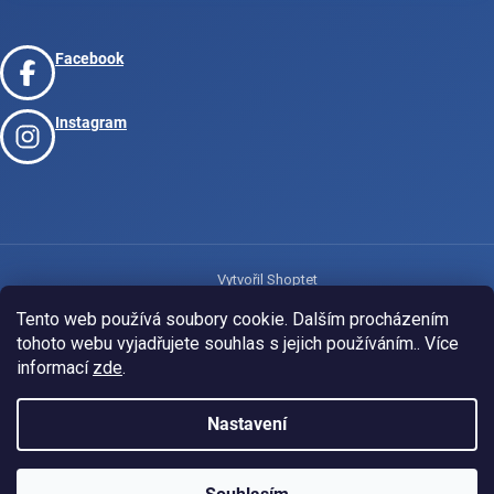
Facebook
Instagram
Vytvořil Shoptet
Tento web používá soubory cookie. Dalším procházením
tohoto webu vyjadřujete souhlas s jejich používáním.. Více
Copyright 2026
www.josport.cz
. Všechna práva vyhrazena.
informací
zde
.
Nastavení
KLUBOVÁ NABÍDKA