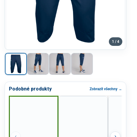
1 / 4
Podobné produkty
Zobrazit všechny →
‹
›