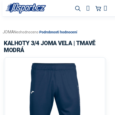
Přejít
na
obsah
JOMA
Průměrné
Neohodnoceno
Podrobnosti hodnocení
hodnocení
produktu
KALHOTY 3/4 JOMA VELA | TMAVĚ
je
MODRÁ
0,0
z
5
hvězdiček.