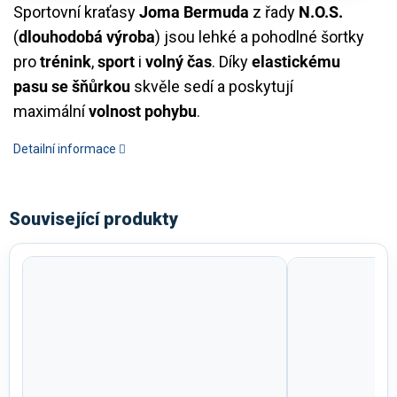
Sportovní kraťasy
Joma Bermuda
z řady
N.O.S.
(
dlouhodobá výroba
) jsou lehké a pohodlné šortky
pro
trénink
,
sport
i
volný čas
. Díky
elastickému
pasu se šňůrkou
skvěle sedí a poskytují
maximální
volnost pohybu
.
Detailní informace
Související produkty