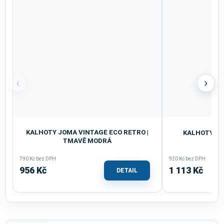
‹
›
KALHOTY JOMA VINTAGE ECO RETRO |
KALHOTY JO
TMAVĚ MODRÁ
790 Kč bez DPH
920 Kč bez DPH
956 Kč
1 113 Kč
DETAIL