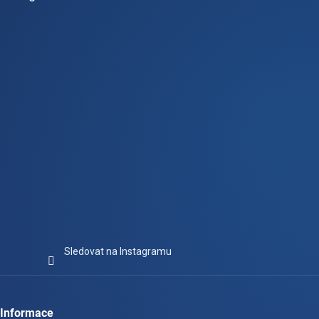
a
t
í
Sledovat na Instagramu
Informace