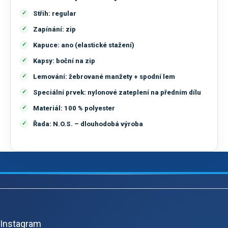
Střih:
regular
Zapínání:
zip
Kapuce:
ano (elastické stažení)
Kapsy:
boční na zip
Lemování:
žebrované manžety + spodní lem
Speciální prvek:
nylonové zateplení na předním dílu
Materiál:
100 % polyester
Řada:
N.O.S. – dlouhodobá výroba
Z
á
p
Instagram