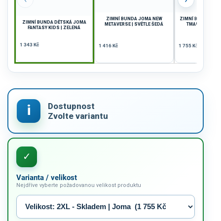
ZIMNÍ BUNDA JOMA NEW
ZIMNÍ BUNDA JOMA
ZIMNÍ BUNDA DĚTSKÁ JOMA
METAVERSE | SVĚTLE ŠEDÁ
TMAVĚ MODRÁ
FANTASY KIDS | ZELENÁ
1 343 Kč
1 416 Kč
1 755 Kč
Varianta / velikost
Nejdříve vyberte požadovanou velikost produktu