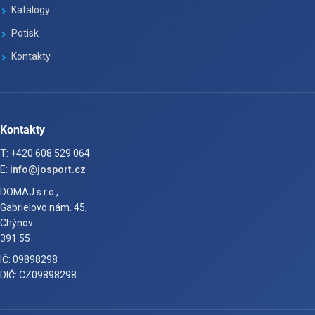
Katalogy
Potisk
Kontakty
Kontakty
T: +420 608 529 064
E:
info@josport.cz
DOMAJ s.r.o.,
Gabrielovo nám. 45,
Chýnov
391 55
IČ: 09898298
DIČ: CZ09898298