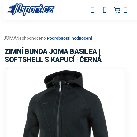
Přejít
na
obsah
JOMA
Průměrné
Neohodnoceno
Podrobnosti hodnocení
hodnocení
produktu
ZIMNÍ BUNDA JOMA BASILEA |
je
SOFTSHELL S KAPUCÍ | ČERNÁ
0,0
z
5
hvězdiček.