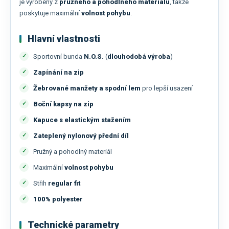
je vyrobený z
pružného a pohodlného materiálu
, takže
poskytuje maximální
volnost pohybu
.
Hlavní vlastnosti
Sportovní bunda
N.O.S.
(
dlouhodobá výroba
)
Zapínání na zip
Žebrované manžety a spodní lem
pro lepší usazení
Boční kapsy na zip
Kapuce s elastickým stažením
Zateplený nylonový přední díl
Pružný a pohodlný materiál
Maximální
volnost pohybu
Střih
regular fit
100% polyester
Technické parametry