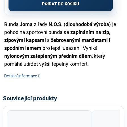
PŘIDAT DO KOŠÍKU
Bunda
Joma
z řady
N.O.S.
(
dlouhodobá výroba
) je
pohodlná sportovní bunda se
zapínáním na zip
,
zipovými kapsami
a
žebrovanými manžetami i
spodním lemem
pro lepší usazení. Vyniká
nylonovým zatepleným předním dílem
, který
pomáhá udržet vyšší tepelný komfort.
Detailní informace
Související produkty