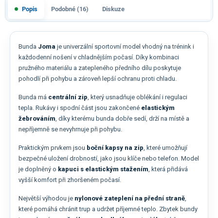
Popis
Podobné (16)
Diskuze
Bunda
Joma
je univerzální sportovní model vhodný na trénink i
každodenní nošení v chladnějším počasí. Díky kombinaci
pružného materiálu a zatepleného předního dílu poskytuje
pohodlí při pohybu a zároveň lepší ochranu proti chladu.
Bunda má
centrální zip
, který usnadňuje oblékání i regulaci
tepla. Rukávy i spodní část jsou zakončené
elastickým
žebrováním
, díky kterému bunda dobře sedí, drží na místě a
nepříjemně se nevyhrnuje při pohybu.
Praktickým prvkem jsou
boční kapsy na zip
, které umožňují
bezpečné uložení drobností, jako jsou klíče nebo telefon. Model
je doplněný o
kapuci s elastickým stažením
, která přidává
vyšší komfort při zhoršeném počasí.
Největší výhodou je
nylonové zateplení na přední straně
,
které pomáhá chránit trup a udržet příjemné teplo. Zbytek bundy