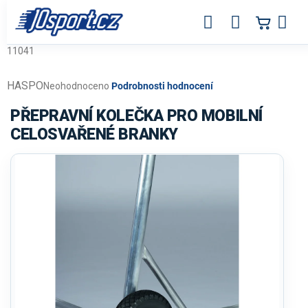
Přejít
na
obsah
11041
HASPO
Průměrné
Neohodnoceno
Podrobnosti hodnocení
hodnocení
produktu
PŘEPRAVNÍ KOLEČKA PRO MOBILNÍ
je
CELOSVAŘENÉ BRANKY
0,0
z
5
hvězdiček.