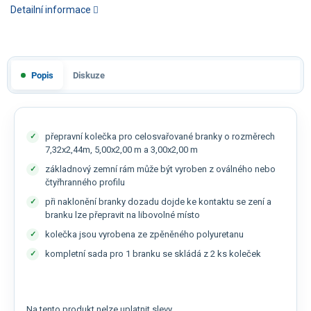
Detailní informace
Popis
Diskuze
přepravní kolečka pro celosvařované branky o rozměrech
7,32x2,44m, 5,00x2,00 m a 3,00x2,00 m
základnový zemní rám může být vyroben z oválného nebo
čtyřhranného profilu
při naklonění branky dozadu dojde ke kontaktu se zení a
branku lze přepravit na libovolné místo
kolečka jsou vyrobena ze zpěněného polyuretanu
kompletní sada pro 1 branku se skládá z 2 ks koleček
Na tento produkt nelze uplatnit slevy.