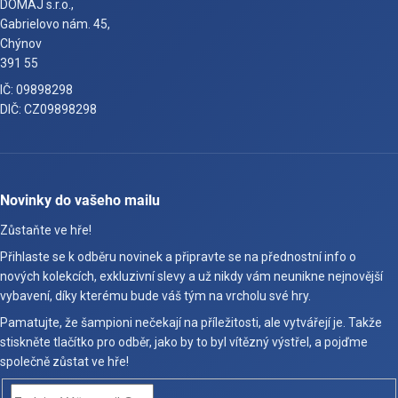
DOMAJ s.r.o.,
Gabrielovo nám. 45,
Chýnov
391 55
IČ: 09898298
DIČ: CZ09898298
Novinky do vašeho mailu
Zůstaňte ve hře!
Přihlaste se k odběru novinek a připravte se na přednostní info o
nových kolekcích, exkluzivní slevy a už nikdy vám neunikne nejnovější
vybavení, díky kterému bude váš tým na vrcholu své hry.
Pamatujte, že šampioni nečekají na příležitosti, ale vytvářejí je. Takže
stiskněte tlačítko pro odběr, jako by to byl vítězný výstřel, a pojďme
společně zůstat ve hře!