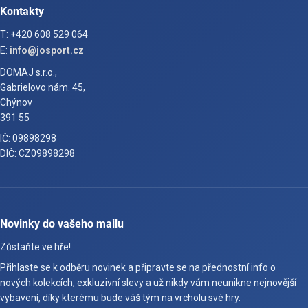
Kontakty
T: +420 608 529 064
E:
info@josport.cz
DOMAJ s.r.o.,
Gabrielovo nám. 45,
Chýnov
391 55
IČ: 09898298
DIČ: CZ09898298
Novinky do vašeho mailu
Zůstaňte ve hře!
Přihlaste se k odběru novinek a připravte se na přednostní info o
nových kolekcích, exkluzivní slevy a už nikdy vám neunikne nejnovější
vybavení, díky kterému bude váš tým na vrcholu své hry.