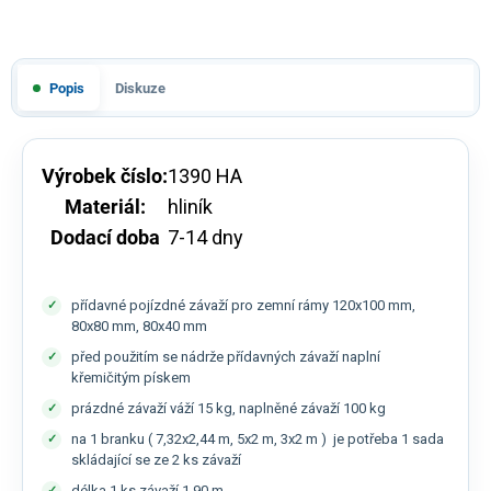
Popis
Diskuze
Výrobek číslo:
1390 HA
Materiál:
hliník
Dodací doba
7-14 dny
přídavné pojízdné závaží pro zemní rámy 120x100 mm,
80x80 mm, 80x40 mm
před použitím se nádrže přídavných závaží naplní
křemičitým pískem
prázdné závaží váží 15 kg, naplněné závaží 100 kg
na 1 branku ( 7,32x2,44 m, 5x2 m, 3x2 m ) je potřeba 1 sada
skládající se ze 2 ks závaží
délka 1 ks závaží 1,90 m