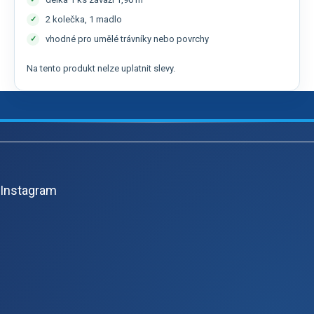
2 kolečka, 1 madlo
vhodné pro umělé trávníky nebo povrchy
Na tento produkt nelze uplatnit slevy.
Z
á
p
Instagram
a
t
í