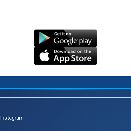
Z
á
p
Instagram
a