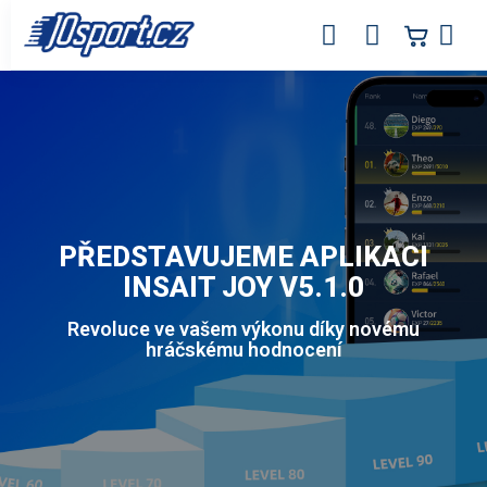
Přejít
na
obsah
PŘEDSTAVUJEME APLIKACI
INSAIT JOY V5.1.0
Revoluce ve vašem výkonu díky novému
hráčskému hodnocení