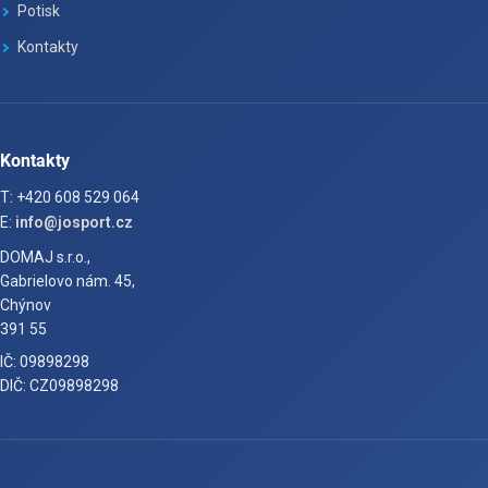
Potisk
Kontakty
Kontakty
T: +420 608 529 064
E:
info@josport.cz
DOMAJ s.r.o.,
Gabrielovo nám. 45,
Chýnov
391 55
IČ: 09898298
DIČ: CZ09898298