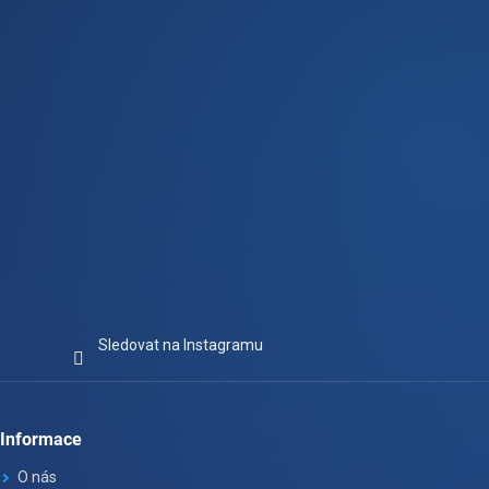
t
í
Sledovat na Instagramu
Informace
O nás