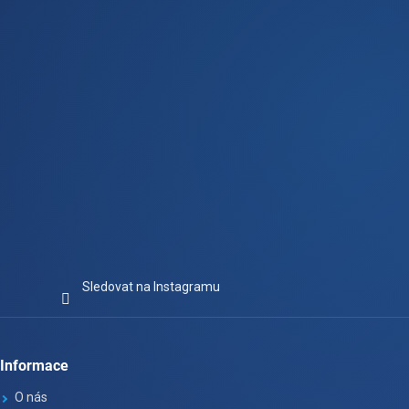
í
Sledovat na Instagramu
Informace
O nás