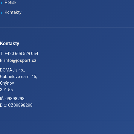
Potisk
Kontakty
Kontakty
T: +420 608 529 064
E:
info@josport.cz
DOMAJ s.r.o.,
Gabrielovo nám. 45,
Chýnov
391 55
IČ: 09898298
DIČ: CZ09898298