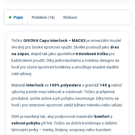
Popis
Podobné (16)
Diskuze
Tričko
GIVOVA Capo Interlock – MAC03
je univerzální model
vhodný pro široké sportovní využití. Skvěle poslouží jako
dres
na zápas
, stejně tak jako spolehlivé
tréninkové tričko
pro
každodenní použití. Díky jednoduchému a čistému designu se
hodí pro různé sportovní kolektivy a umožňuje snadné sladění
celé výbavy.
Materiál
Interlock
ze
100% polyesteru
s gramáží
140 g
nabízí
výborný poměr mezi lehkostí a odolností. Tričko je příjemně
prodyšné, rychle schne a při pohybu neomezuje. Díky tomu se
hodí i pro intenzivní sportovní zátěž během tréninku nebo utkání.
Střih je navržený tak, aby podporoval maximální
komfort
a
volnost pohybu
při hře. Tričko se dobře kombinuje s dalšími
týmovými prvky – trenky, štulpny, soupravy nebo bundami.