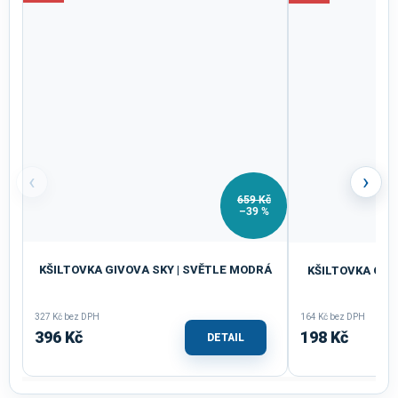
‹
›
659 Kč
–39 %
KŠILTOVKA GIVOVA SKY | SVĚTLE MODRÁ
KŠILTOVKA GIV
327 Kč bez DPH
164 Kč bez DPH
396 Kč
198 Kč
DETAIL