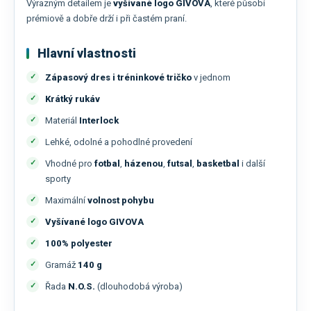
Výrazným detailem je
vyšívané logo GIVOVA
, které působí
prémiově a dobře drží i při častém praní.
Hlavní vlastnosti
Zápasový dres i tréninkové tričko
v jednom
Krátký rukáv
Materiál
Interlock
Lehké, odolné a pohodlné provedení
Vhodné pro
fotbal
,
házenou
,
futsal
,
basketbal
i další
sporty
Maximální
volnost pohybu
Vyšívané logo GIVOVA
100% polyester
Gramáž
140 g
Řada
N.O.S.
(dlouhodobá výroba)