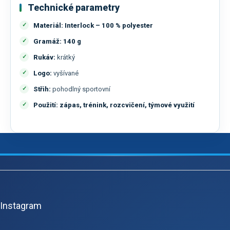
Technické parametry
Materiál:
Interlock – 100 % polyester
Gramáž:
140 g
Rukáv:
krátký
Logo:
vyšívané
Střih:
pohodlný sportovní
Použití:
zápas, trénink, rozcvičení, týmové využití
Z
á
p
Instagram
a
t