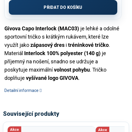
cena:
PŘIDAT DO KOŠÍKU
Givova Capo Interlock (MAC03)
je lehké a odolné
sportovní tričko s krátkým rukávem, které lze
využít jako
zápasový dres
i
tréninkové tričko
.
Materiál
Interlock 100% polyester (140 g)
je
příjemný na nošení, snadno se udržuje a
poskytuje maximální
volnost pohybu
. Tričko
doplňuje
vyšívané logo GIVOVA
.
Detailní informace
Související produkty
Akce
Akce