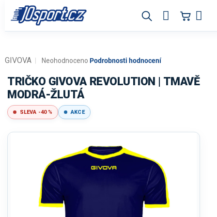
Přejít
na
obsah
GIVOVA
Průměrné
Neohodnoceno
Podrobnosti hodnocení
hodnocení
produktu
TRIČKO GIVOVA REVOLUTION | TMAVĚ
je
MODRÁ-ŽLUTÁ
0,0
z
SLEVA -40 %
AKCE
5
hvězdiček.