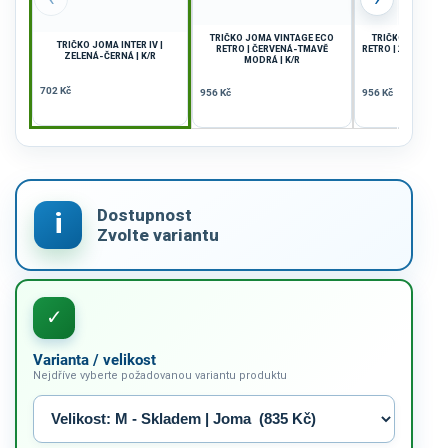
TRIČKO JOMA VINTAGE ECO
TRIČKO JOMA VI
TRIČKO JOMA INTER IV |
RETRO | ČERVENÁ-TMAVĚ
RETRO | ŽLUTÁ-SV
ZELENÁ-ČERNÁ | K/R
MODRÁ | K/R
K/R
702 Kč
956 Kč
956 Kč
Varianta / velikost
Nejdříve vyberte požadovanou variantu produktu