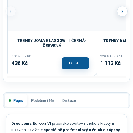
‹
›
TRENKY JOMA GLASGOW II | ČERNÁ-
TRENKY DÁMSKÉ
ČERVENÁ
360 Kč bez DPH
920 Kč bez DPH
436 Kč
1 113 Kč
DETAIL
Popis
Podobné (16)
Diskuze
Dres Joma Europa VI
je pánské sportovní tričko s krátkým
rukávem, navržené
speciálně pro fotbalový trénink a zápasy
.