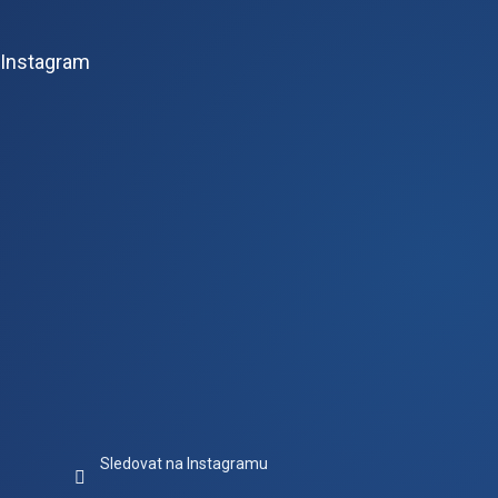
á
p
Instagram
a
t
í
Sledovat na Instagramu