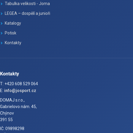
Tabulka velikosti - Joma
LEGEA – dospělí a junioři
Katalogy
Potisk
Kontakty
Kontakty
T: +420 608 529 064
E:
info@josport.cz
DOMAJ s.r.o.,
Gabrielovo nám. 45,
Chýnov
391 55
IČ: 09898298