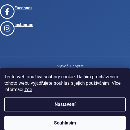
Facebook
Instagram
Vytvořil Shoptet
Tento web používá soubory cookie. Dalším procházením
tohoto webu vyjadřujete souhlas s jejich používáním.. Více
Copyright 2026
www.josport.cz
. Všechna práva vyhrazena.
informací
zde
.
Nastavení
Souhlasím
KLUBOVÁ NABÍDKA
⚡
ZDARMA
Ozveme se do 24 hodin