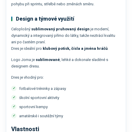
pohybu při sprintu, střelbě nebo změnách směru.
Design a týmové využití
Celoplošný
sublimovaný pruhovaný design
je moderní,
dynamický a integrovaný přímo do látky, takže neztrácí kvalitu
ani po častém praní.
Dres je ideální pro
klubový potisk, čísla a jména hráčů
.
Logo Joma je
sublimované
, lehké a dokonale sladěné s
designem dresu.
Dres je vhodný pro:
fotbalové tréninky a zápasy
školní sportovní aktivity
sportovní kempy
amatérské i soutěžní týmy
Vlastnosti