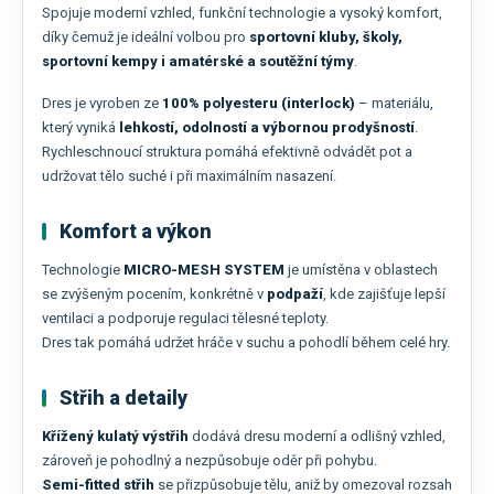
Spojuje moderní vzhled, funkční technologie a vysoký komfort,
díky čemuž je ideální volbou pro
sportovní kluby, školy,
sportovní kempy i amatérské a soutěžní týmy
.
Dres je vyroben ze
100% polyesteru (interlock)
– materiálu,
který vyniká
lehkostí, odolností a výbornou prodyšností
.
Rychleschnoucí struktura pomáhá efektivně odvádět pot a
udržovat tělo suché i při maximálním nasazení.
Komfort a výkon
Technologie
MICRO-MESH SYSTEM
je umístěna v oblastech
se zvýšeným pocením, konkrétně v
podpaží
, kde zajišťuje lepší
ventilaci a podporuje regulaci tělesné teploty.
Dres tak pomáhá udržet hráče v suchu a pohodlí během celé hry.
Střih a detaily
Křížený kulatý výstřih
dodává dresu moderní a odlišný vzhled,
zároveň je pohodlný a nezpůsobuje oděr při pohybu.
Semi-fitted střih
se přizpůsobuje tělu, aniž by omezoval rozsah