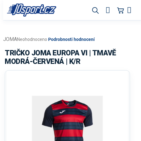
Přejít
na
obsah
JOMA
Průměrné
Neohodnoceno
Podrobnosti hodnocení
hodnocení
produktu
TRIČKO JOMA EUROPA VI | TMAVĚ
je
MODRÁ-ČERVENÁ | K/R
0,0
z
5
hvězdiček.