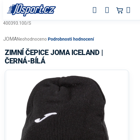
Přejít
na
obsah
400393.100/S
JOMA
Průměrné
Neohodnoceno
Podrobnosti hodnocení
hodnocení
produktu
ZIMNÍ ČEPICE JOMA ICELAND |
je
ČERNÁ-BÍLÁ
0,0
z
5
hvězdiček.