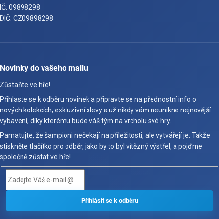
IČ: 09898298
DIČ: CZ09898298
Novinky do vašeho mailu
Zůstaňte ve hře!
Přihlaste se k odběru novinek a připravte se na přednostní info o
nových kolekcích, exkluzivní slevy a už nikdy vám neunikne nejnovější
vybavení, díky kterému bude váš tým na vrcholu své hry.
Pamatujte, že šampioni nečekají na příležitosti, ale vytvářejí je. Takže
stiskněte tlačítko pro odběr, jako by to byl vítězný výstřel, a pojďme
společně zůstat ve hře!