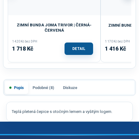
ZIMNÍ BUNDA JOMA TRIVOR | ČERNÁ-
ZIMNÍ BUNDA 
ČERVENÁ
J
1 420 Kč bez DPH
1 170 Kč bez DPH
1 718 Kč
1 416 Kč
DETAIL
Popis
Podobné (8)
Diskuze
Teplá pletená čepice s otočným lemem a vyšitým logem.