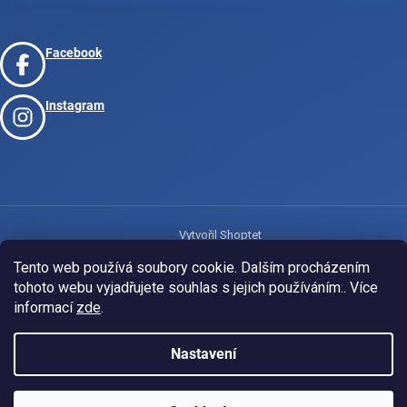
Facebook
Instagram
Vytvořil Shoptet
Tento web používá soubory cookie. Dalším procházením
tohoto webu vyjadřujete souhlas s jejich používáním.. Více
Copyright 2026
www.josport.cz
. Všechna práva vyhrazena.
informací
zde
.
Nastavení