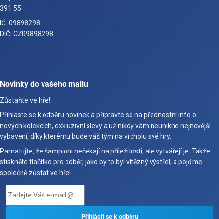
391 55
IČ: 09898298
DIČ: CZ09898298
Novinky do vašeho mailu
Zůstaňte ve hře!
Přihlaste se k odběru novinek a připravte se na přednostní info o
nových kolekcích, exkluzivní slevy a už nikdy vám neunikne nejnovější
vybavení, díky kterému bude váš tým na vrcholu své hry.
Pamatujte, že šampioni nečekají na příležitosti, ale vytvářejí je. Takže
stiskněte tlačítko pro odběr, jako by to byl vítězný výstřel, a pojďme
společně zůstat ve hře!