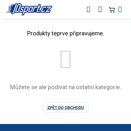
Přejít
na
obsah
BASKETBALOVÉ KOŠE A KONSTRUKC
Produkty teprve připravujeme.
Můžete se ale podívat na ostatní kategorie.
ZPĚT DO OBCHODU