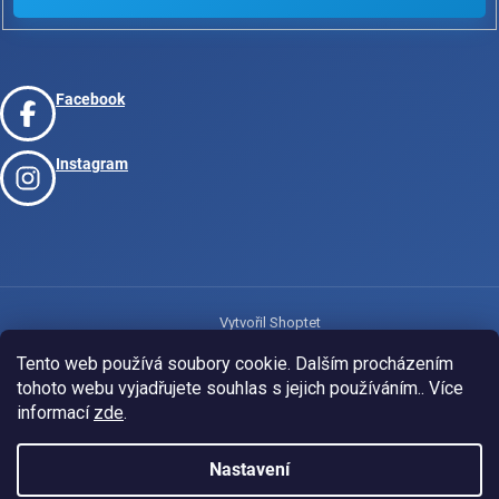
Facebook
Instagram
Vytvořil Shoptet
Tento web používá soubory cookie. Dalším procházením
tohoto webu vyjadřujete souhlas s jejich používáním.. Více
Copyright 2026
www.josport.cz
. Všechna práva vyhrazena.
informací
zde
.
Nastavení