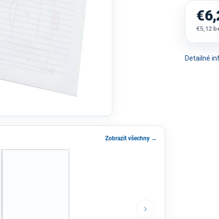
€6,
€5,12 
Jednot
cena:
Detailné i
Zobrazit všechny →
›