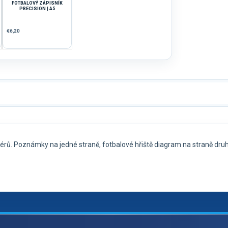
FOTBALOVÝ ZÁPISNÍK
PRECISION | A5
€6,20
nérů. Poznámky na jedné straně, fotbalové hřiště diagram na straně dru