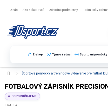
Prejsť
na
O nás
Ako nakupovať
Ochodné podmienky
Podmienky ochran
obsah
E-shop
Týmová zóna
Sportovní pomůcky
Domov
Športové pomôcky a tréningové vybavenie pre futbal, klu
FOTBALOVÝ ZÁPISNÍK PRECISION
DOPORUČUJEME
TRA604