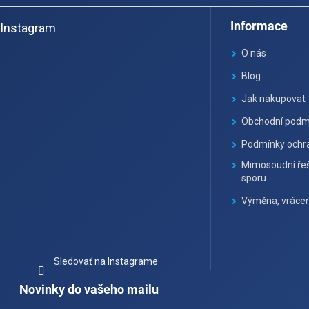
á
Informace
Instagram
p
ä
O nás
t
Blog
i
Jak nakupovat
e
Obchodní podm
Podmínky ochra
Mimosoudní řeš
sporu
Výměna, vrácen
Sledovať na Instagrame
Novinky do vašeho mailu