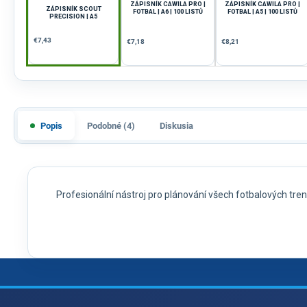
ZÁPISNÍK CAWILA PRO |
ZÁPISNÍK CAWILA PRO |
ZÁPISNÍK SCOUT
FOTBAL | A6 | 100 LISTŮ
FOTBAL | A5 | 100 LISTŮ
PRECISION | A5
€7,43
€7,18
€8,21
Popis
Podobné (4)
Diskusia
Profesionální nástroj pro plánování všech fotbalových tre
Z