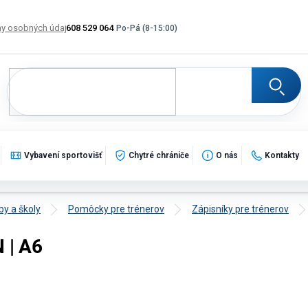
y osobných údajov
608 529 064
Výmena, vrátenie a reklamácia tovaru
Katalogy
Po
Vybavení sportovišť
Chytré chrániče
O nás
Kontakty
by a školy
Pomôcky pre trénerov
Zápisníky pre trénerov
 | A6