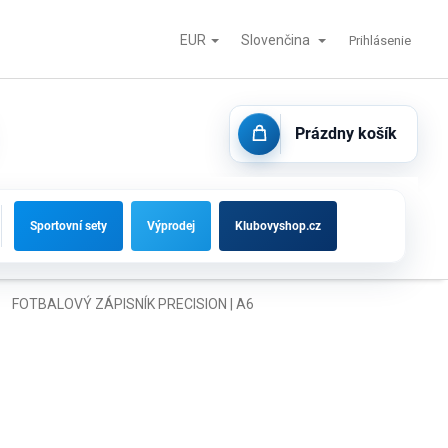
EUR
Slovenčina
tisk
Futbalové bránky, striedačky a vybavenie ihrísk
Kontakty
Prihlásenie
Prázdny košík
NÁKUPNÝ
KOŠÍK
Sportovní sety
Výprodej
Klubovyshop.cz
FOTBALOVÝ ZÁPISNÍK PRECISION | A6