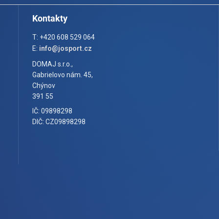
Kontakty
T: +420 608 529 064
E:
info@josport.cz
DOMAJ s.r.o.,
Gabrielovo nám. 45,
Chýnov
391 55
IČ: 09898298
DIČ: CZ09898298