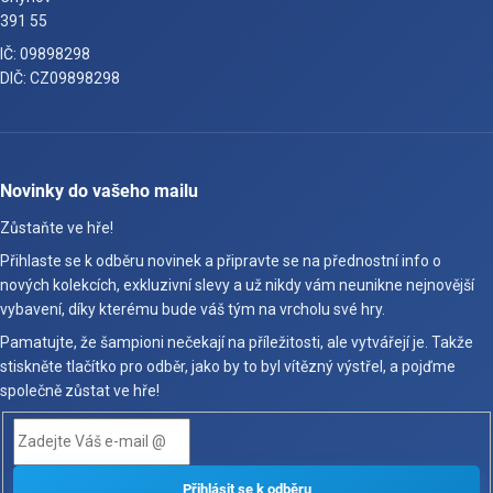
391 55
IČ: 09898298
DIČ: CZ09898298
Novinky do vašeho mailu
Zůstaňte ve hře!
Přihlaste se k odběru novinek a připravte se na přednostní info o
nových kolekcích, exkluzivní slevy a už nikdy vám neunikne nejnovější
vybavení, díky kterému bude váš tým na vrcholu své hry.
Pamatujte, že šampioni nečekají na příležitosti, ale vytvářejí je. Takže
stiskněte tlačítko pro odběr, jako by to byl vítězný výstřel, a pojďme
společně zůstat ve hře!