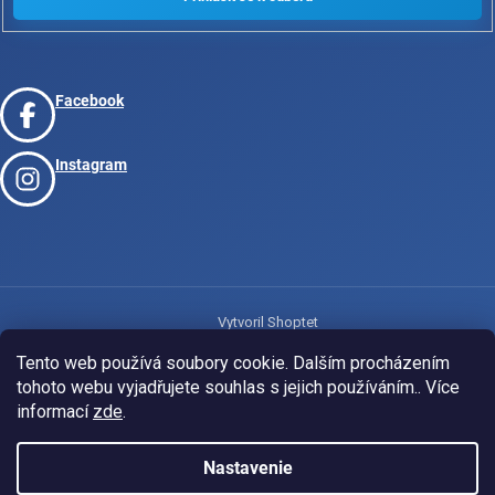
Facebook
Instagram
Vytvoril Shoptet
Tento web používá soubory cookie. Dalším procházením
tohoto webu vyjadřujete souhlas s jejich používáním.. Více
Copyright 2026
www.josport.cz
. Všetky práva vyhradené.
informací
zde
.
Nastavenie