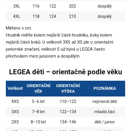
3XL
116
122
202
dospělý
4XL
118
124
210
dospělý
Měřeno v cm.
Hrudník měřte kolem nejširší části hrudníku, boky kolem
nejširší části boků. U velikostí 3XS až XS jde o orientační
juniorské značení, velikost S už bývá u LEGEA často
přechodem mezi juniorem a dospělým.
LEGEA děti – orientačně podle věku
ORIENTAČNÍ
ORIENTAČNÍ
Velikost
POZNÁMKA
VĚK
VÝŠKA
4XS
5–6 let
110–122
nejmenší děti
3XS
7–8 let
122–134
mladší žáci
2XS
8–10 let
134–146
děti / junior