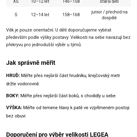
XS
10–12 let
146–158
starší děti
junior / přechod na
S
12–14 let
158–168
dospělé
Věk je pouze orientační. U dětí doporučujeme vybírat
především podle výšky postavy. Velikosti na sebe navazují bez
překryvu pro jednodušší výběr u týmů.
Jak správně měřit
HRUĎ:
Měřte přes nejširší část hrudníku, krejčovský metr
držte vodorovně.
BOKY:
Měřte přes nejširší část boků, s chodidly u sebe.
VÝŠKA:
Měřte od temene hlavy k patě ve vzpřímeném postoji
bez obuvi.
Doporučení pro výběr velikosti LEGEA