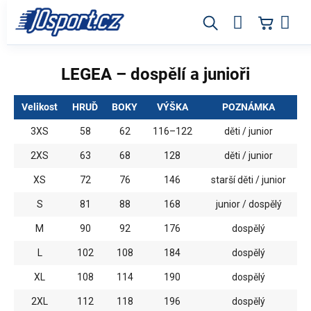
Prejsť
na
obsah
LEGEA – dospělí a junioři
Velikost
HRUĎ
BOKY
VÝŠKA
POZNÁMKA
3XS
58
62
116–122
děti / junior
2XS
63
68
128
děti / junior
XS
72
76
146
starší děti / junior
S
81
88
168
junior / dospělý
M
90
92
176
dospělý
L
102
108
184
dospělý
XL
108
114
190
dospělý
2XL
112
118
196
dospělý