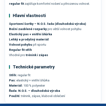
regular fit
zajišťuje komfortní nošení a přirozenou volnost.
Hlavní vlastnosti
Sportovní šortky – N.O.S. řada (dlouhodobá výroba)
Boční zaoblené rozparky
pro větší volnost pohybu
Elastický pas + vnitřní šňůrka
Lehký a prodyšný materiál
Volnost pohybu
při sportu
Regular fit střih
Vhodné pro
trénink i zápas
Technické parametry
Střih:
regular fit
Pas:
elastický + vnitřní šňůrka
Materiál:
100 % polyester
Řada:
N.O.S. – dlouhodobá výroba
Použití:
trénink, zápas, klubové oblečení