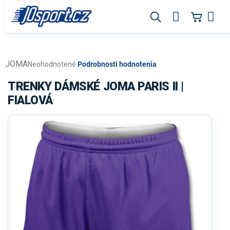
Prejsť
na
obsah
JOMA
Priemerné
Neohodnotené
Podrobnosti hodnotenia
hodnotenie
produktu
TRENKY DÁMSKÉ JOMA PARIS II |
je
FIALOVÁ
0,0
z
5
hviezdičiek.