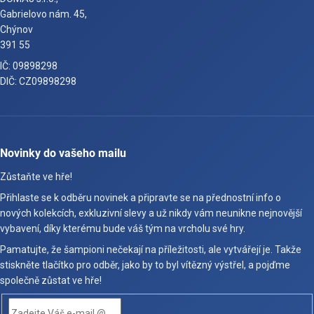
Gabrielovo nám. 45,
Chýnov
391 55
IČ: 09898298
DIČ: CZ09898298
Novinky do vašeho mailu
Zůstaňte ve hře!
Přihlaste se k odběru novinek a připravte se na přednostní info o
nových kolekcích, exkluzivní slevy a už nikdy vám neunikne nejnovější
vybavení, díky kterému bude váš tým na vrcholu své hry.
Pamatujte, že šampioni nečekají na příležitosti, ale vytvářejí je. Takže
stiskněte tlačítko pro odběr, jako by to byl vítězný výstřel, a pojďme
společně zůstat ve hře!