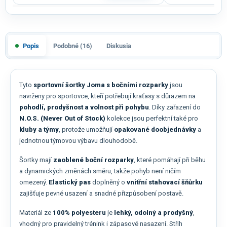
Popis
Podobné (16)
Diskusia
Tyto
sportovní šortky Joma s bočními rozparky
jsou
navrženy pro sportovce, kteří potřebují kraťasy s důrazem na
pohodlí, prodyšnost a volnost při pohybu
. Díky zařazení do
N.O.S. (Never Out of Stock)
kolekce jsou perfektní také pro
kluby a týmy
, protože umožňují
opakované doobjednávky
a
jednotnou týmovou výbavu dlouhodobě.
Šortky mají
zaoblené boční rozparky
, které pomáhají při běhu
a dynamických změnách směru, takže pohyb není ničím
omezený.
Elastický pas
doplněný o
vnitřní stahovací šňůrku
zajišťuje pevné usazení a snadné přizpůsobení postavě.
Materiál ze
100% polyesteru
je
lehký, odolný a prodyšný
,
vhodný pro pravidelný trénink i zápasové nasazení. Střih