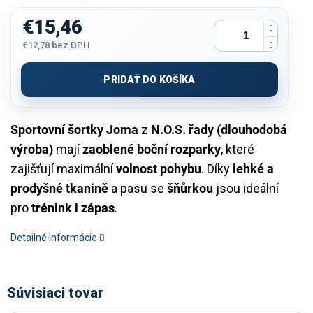
€15,46
€12,78
bez DPH
Jednotková
cena:
PRIDAŤ DO KOŠÍKA
Sportovní šortky Joma
z
N.O.S. řady (dlouhodobá
výroba)
mají
zaoblené boční rozparky
, které
zajišťují maximální
volnost pohybu
. Díky
lehké a
prodyšné tkanině
a pasu se
šňůrkou
jsou ideální
pro
trénink i zápas
.
Detailné informácie
Súvisiaci tovar