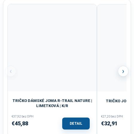
‹
›
TRIČKO DÁMSKÉ JOMA R-TRAIL NATURE |
TRIČKO JOMA 
LIMETKOVÁ | K/R
€37,92 bez DPH
€27,20 bez DPH
€45,88
€32,91
DETAIL