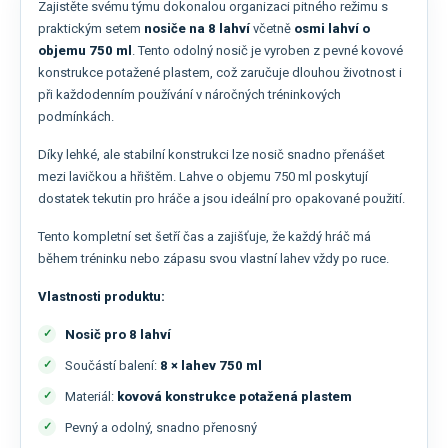
Zajistěte svému týmu dokonalou organizaci pitného režimu s
praktickým setem
nosiče na 8 lahví
včetně
osmi lahví o
objemu 750 ml
. Tento odolný nosič je vyroben z pevné kovové
konstrukce potažené plastem, což zaručuje dlouhou životnost i
při každodenním používání v náročných tréninkových
podmínkách.
Díky lehké, ale stabilní konstrukci lze nosič snadno přenášet
mezi lavičkou a hřištěm. Lahve o objemu 750 ml poskytují
dostatek tekutin pro hráče a jsou ideální pro opakované použití.
Tento kompletní set šetří čas a zajišťuje, že každý hráč má
během tréninku nebo zápasu svou vlastní lahev vždy po ruce.
Vlastnosti produktu:
Nosič pro 8 lahví
Součástí balení:
8 × lahev 750 ml
Materiál:
kovová konstrukce potažená plastem
Pevný a odolný, snadno přenosný