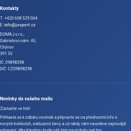
Kontakty
T: +420 608 529 064
E:
info@josport.cz
DOMAJ s.r.o.,
Gabrielovo nám. 45,
Chýnov
391 55
IČ: 09898298
DIČ: CZ09898298
Novinky do vašeho mailu
Zůstaňte ve hře!
Přihlaste se k odběru novinek a připravte se na přednostní info o
nových kolekcích, exkluzivní slevy a už nikdy vám neunikne nejnovější
vybavení, díky kterému bude váš tým na vrcholu své hry.