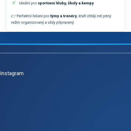
Ideální pro
sportovní kluby, školy a kempy
👉 Perfektní řešení pro
týmy a trenéry
, kteří chtějí mít pitný
režim organizovaný a vždy připravený.
Z
á
p
Instagram
ä
t
i
e