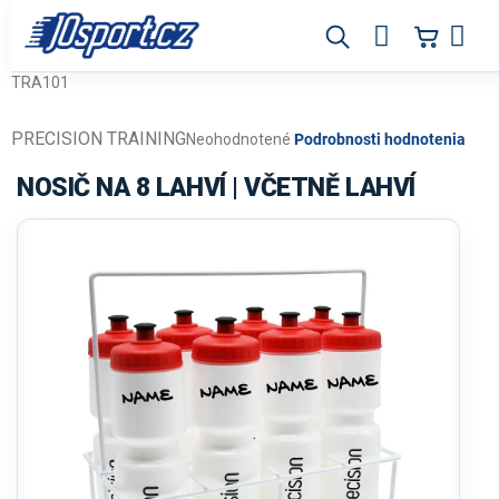
Prejsť
na
obsah
TRA101
PRECISION TRAINING
Priemerné
Neohodnotené
Podrobnosti hodnotenia
hodnotenie
produktu
NOSIČ NA 8 LAHVÍ | VČETNĚ LAHVÍ
je
0,0
z
5
hviezdičiek.