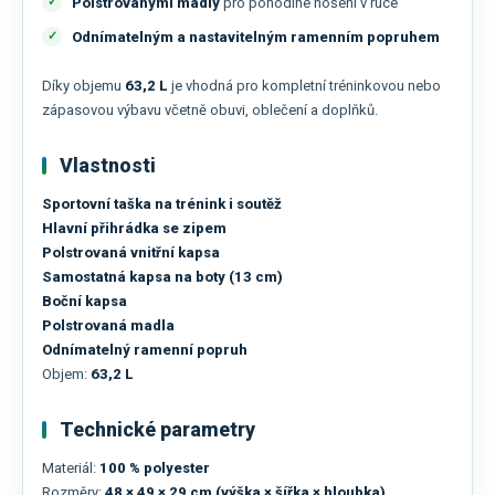
Polstrovanými madly
pro pohodlné nošení v ruce
Odnímatelným a nastavitelným ramenním popruhem
Díky objemu
63,2 L
je vhodná pro kompletní tréninkovou nebo
zápasovou výbavu včetně obuvi, oblečení a doplňků.
Vlastnosti
Sportovní taška na trénink i soutěž
Hlavní přihrádka se zipem
Polstrovaná vnitřní kapsa
Samostatná kapsa na boty (13 cm)
Boční kapsa
Polstrovaná madla
Odnímatelný ramenní popruh
Objem:
63,2 L
Technické parametry
Materiál:
100 % polyester
Rozměry:
48 × 49 × 29 cm (výška × šířka × hloubka)