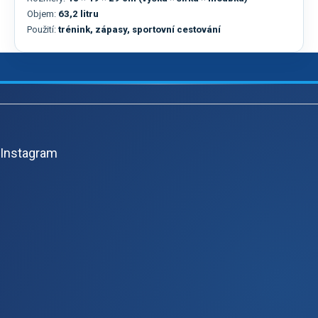
Objem:
63,2 litru
Použití:
trénink, zápasy, sportovní cestování
Z
á
p
Instagram
ä
t
i
e