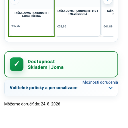
TAŠKA JOMA TRAINING III | BIG |
TAŠKA JOMA TRAI
TAŠKA JOMA TRAINING III |
TMAVĚ MODRÁ
MEDIUM | Z
LARGE | ČERNÁ
€47,37
€52,36
€41,89
Možnosti doručenia
Volitelné potisky a personalizace
Môžeme doručiť do:
24. 8. 2026