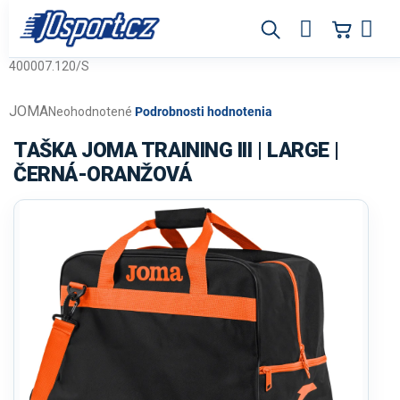
Prejsť
na
obsah
400007.120/S
JOMA
Priemerné
Neohodnotené
Podrobnosti hodnotenia
hodnotenie
produktu
TAŠKA JOMA TRAINING III | LARGE |
je
ČERNÁ-ORANŽOVÁ
0,0
z
5
hviezdičiek.