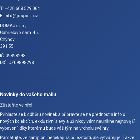
T: +420 608 529 064
E:
info@josport.cz
DOMAJ s.r.o.,
Gabrielovo nám. 45,
Chýnov
391 55
IČ: 09898298
DIČ: CZ09898298
Novinky do vašeho mailu
Zůstaňte ve hře!
Přihlaste se k odběru novinek a připravte se na přednostní info o
nových kolekcích, exkluzivní slevy a už nikdy vám neunikne nejnovější
vybavení, díky kterému bude váš tým na vrcholu své hry.
Pamatujte, že šampioni nečekají na příležitosti, ale vytvářejí je. Takže