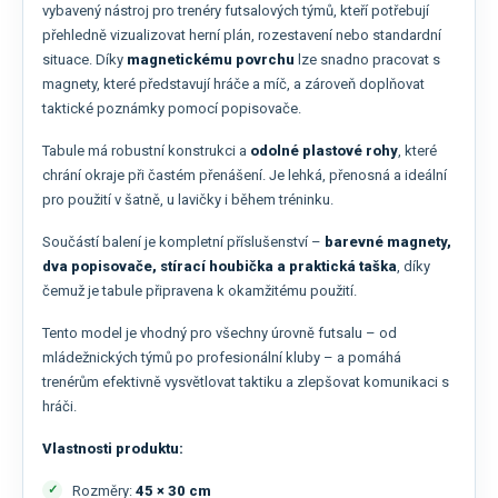
vybavený nástroj pro trenéry futsalových týmů, kteří potřebují
přehledně vizualizovat herní plán, rozestavení nebo standardní
situace. Díky
magnetickému povrchu
lze snadno pracovat s
magnety, které představují hráče a míč, a zároveň doplňovat
taktické poznámky pomocí popisovače.
Tabule má robustní konstrukci a
odolné plastové rohy
, které
chrání okraje při častém přenášení. Je lehká, přenosná a ideální
pro použití v šatně, u lavičky i během tréninku.
Součástí balení je kompletní příslušenství –
barevné magnety,
dva popisovače, stírací houbička a praktická taška
, díky
čemuž je tabule připravena k okamžitému použití.
Tento model je vhodný pro všechny úrovně futsalu – od
mládežnických týmů po profesionální kluby – a pomáhá
trenérům efektivně vysvětlovat taktiku a zlepšovat komunikaci s
hráči.
Vlastnosti produktu:
Rozměry:
45 × 30 cm