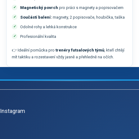
Magnetický povrch
pro práci s magnety a popisovačem
Součástí balení:
magnety, 2 popisovače, houbička, taška
Odolné rohy a lehká konstrukce
Profesionální kvalita
👉 Ideální pomůcka pro
trenéry futsalových týmů
, kteří chtějí
mít taktiku a rozestavení vždy jasně a přehledně na očích.
Z
á
p
Instagram
ä
t
i