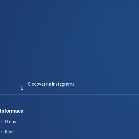
e
Sledovať na Instagrame
Informace
O nás
Blog