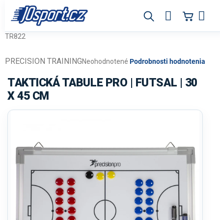
Prejsť
na
obsah
TR822
PRECISION TRAINING
Priemerné
Neohodnotené
Podrobnosti hodnotenia
hodnotenie
produktu
TAKTICKÁ TABULE PRO | FUTSAL | 30
je
X 45 CM
0,0
z
5
hviezdičiek.