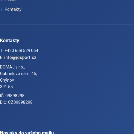
Kontakty
Kontakty
T: +420 608 529 064
E:
info@josport.cz
DOMAJ s.r.o.,
Gabrielovo nám. 45,
Chýnov
391 55
IČ: 09898298
DIČ: CZ09898298
Novinky do vašeho mailu