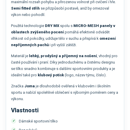
maximální rozsah pohybu a přirozenou volnost při cvičení i hře.
Semi fitted střih
se přizpůsobí postavě, aniž by omezoval
výkon nebo pohodlí.
Použitá technologie
DRY MX
spolu s
MICRO-MESH panely v
oblastech zvýšeného pocení
pomáhá efektivně odvádět
vlhkost od pokožky, udržuje tělo v suchu a přispívá k
omezení
nepříjemných pachů
i při vyšší zátěži.
Materiál je
lehký, prodyšný a příjemný na nošení
, vhodný pro
časté používání i praní. Díky jednoduchému a čistému designu
se tílko snadno kombinuje s dalšími sportovními produkty a je
ideální také pro
klubový potisk
(logo, název týmu, číslo).
Značka
Joma
je dlouhodobě ověřená v klubovém i školním
sportu a nabízí spolehlivé oblečení s výborným poměrem ceny a
výkonu.
Vlastnosti
Dámské sportovní tílko