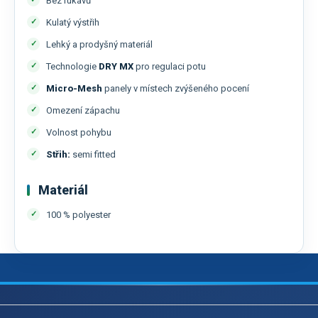
Bez rukávů
Kulatý výstřih
Lehký a prodyšný materiál
Technologie
DRY MX
pro regulaci potu
Micro-Mesh
panely v místech zvýšeného pocení
Omezení zápachu
Volnost pohybu
Střih:
semi fitted
Materiál
100 % polyester
Z