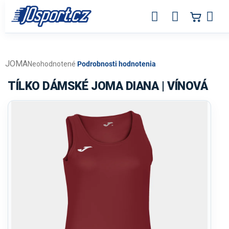
Prejsť
na
obsah
JOMA
Priemerné
Neohodnotené
Podrobnosti hodnotenia
hodnotenie
produktu
TÍLKO DÁMSKÉ JOMA DIANA | VÍNOVÁ
je
0,0
z
5
hviezdičiek.