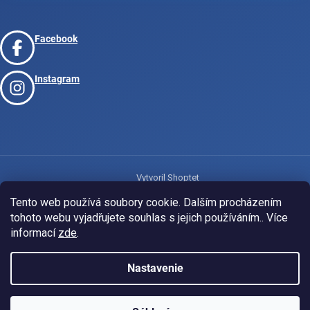
Facebook
Instagram
Vytvoril Shoptet
Tento web používá soubory cookie. Dalším procházením
tohoto webu vyjadřujete souhlas s jejich používáním.. Více
Copyright 2026
www.josport.cz
. Všetky práva vyhradené.
informací
zde
.
Nastavenie