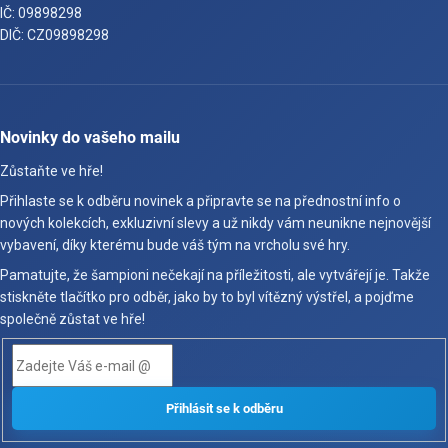
IČ: 09898298
DIČ: CZ09898298
Novinky do vašeho mailu
Zůstaňte ve hře!
Přihlaste se k odběru novinek a připravte se na přednostní info o
nových kolekcích, exkluzivní slevy a už nikdy vám neunikne nejnovější
vybavení, díky kterému bude váš tým na vrcholu své hry.
Pamatujte, že šampioni nečekají na příležitosti, ale vytvářejí je. Takže
stiskněte tlačítko pro odběr, jako by to byl vítězný výstřel, a pojďme
společně zůstat ve hře!